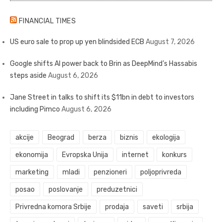
FINANCIAL TIMES
US euro sale to prop up yen blindsided ECB
August 7, 2026
Google shifts AI power back to Brin as DeepMind’s Hassabis
steps aside
August 6, 2026
Jane Street in talks to shift its $11bn in debt to investors
including Pimco
August 6, 2026
akcije
Beograd
berza
biznis
ekologija
ekonomija
Evropska Unija
internet
konkurs
marketing
mladi
penzioneri
poljoprivreda
posao
poslovanje
preduzetnici
Privredna komora Srbije
prodaja
saveti
srbija