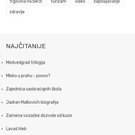
trgovina na berzi
turizam
video
zapošljavanje
zdravlje
NAJČITANIJE
Medvedgrad trilogija
Mleko u prahu - posno?
Zajednica saobraćajnih škola
Jadran Malkovich biografija
Zamena vozačke dozvole od kuće
Lavaš hleb