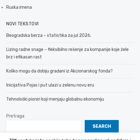
Ruska imena
NOVI TEKSTOVI
Beogradska berza – statistika za jul 2026.
Lizing radne snage – fleksibilno rešenje za kompanije koje žele
brz i efikasan rast
Koliko mogu da dobiju građani iz Akcionarskog fonda?
Inicijativa Pojas i put ulazi u zelenu novu eru
Tehnološki pioniri koji menjaju globalnu ekonomiju
Pretraga
SEARCH