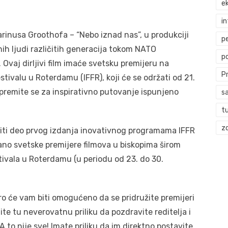
ek
i
arinusa Groothofa – “Nebo iznad nas”, u produkciji
p
nih ljudi različitih generacija tokom NATO
p
vaj dirljivi film imaće svetsku premijeru na
P
valu u Roterdamu (IFFR), koji će se održati od 21.
ipremite se za inspirativno putovanje ispunjeno
s
t
zd
biti deo prvog izdanja inovativnog programama IFFR
tano svetske premijere filmova u biskopima širom
tivala u Roterdamu (u periodu od 23. do 30.
oro će vam biti omogućeno da se pridružite premijeri
te tu neverovatnu priliku da pozdravite reditelja i
 to nije sve! Imate priliku da im direktno postavite