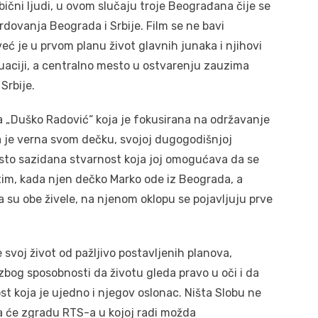
ični ljudi, u ovom slučaju troje Beograđana čije se
dovanja Beograda i Srbije. Film se ne bavi
ć je u prvom planu život glavnih junaka i njihovi
tuaciji, a centralno mesto u ostvarenju zauzima
Srbije.
a „Duško Radović“ koja je fokusirana na održavanje
a je verna svom dečku, svojoj dugogodišnjoj
 čvrsto sazidana stvarnost koja joj omogućava da se
utim, kada njen dečko Marko ode iz Beograda, a
ma su obe živele, na njenom oklopu se pojavljuju prve
e svoj život od pažljivo postavljenih planova,
 zbog sposobnosti da životu gleda pravo u oči i da
st koja je ujedno i njegov oslonac. Ništa Slobu ne
 da će zgradu RTS-a u kojoj radi možda