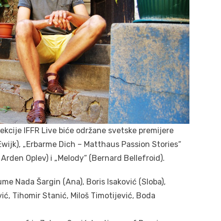
lekcije IFFR Live biće održane svetske premijere
Ewijk), „Erbarme Dich – Matthaus Passion Stories“
 Arden Oplev) i „Melody“ (Bernard Bellefroid).
me Nada Šargin (Ana), Boris Isaković (Sloba),
ić, Tihomir Stanić, Miloš Timotijević, Boda