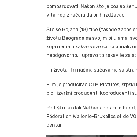
bombardovati. Nakon što je poslao ženu
vitalnog značaja da bi ih izdžavao…
Što se Bojana (18) tiče (takođe zaposl
životu Beograda sa svojim pilulama, s
koja nema nikakve veze sa nacionalizom ko
neodgovorno. I upravo to kakav je zaist
Tri života. Tri načina sučavanja sa str
Film je producirao CTM Pictures, srpski
bio i izvršni producent. Koproducenti su
Podršku su dali Netherlands Film Fund,
Fédération Wallonie-Bruxelles et de VOO 
centar.