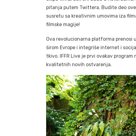
pitanja putem Twittera. Budite deo ove 
susretu sa kreativnim umovima iza filma
filmske magije!
Ova revolucionarna platforma prenosi u
širom Evrope i integriše internet i soc
tkivo. IFFR Live je prvi ovakav program 
kvalitetnih novih ostvarenja.