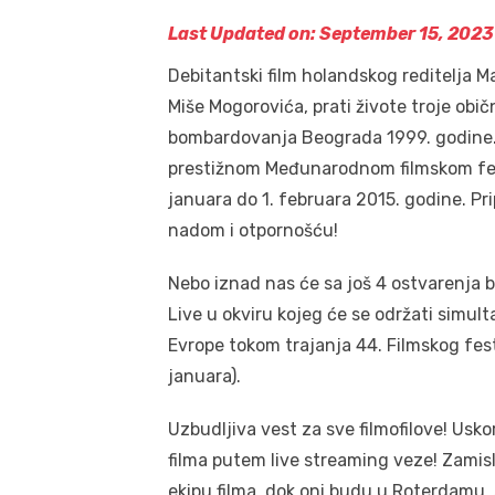
Last Updated on: September 15, 2023
Debitantski film holandskog reditelja M
Miše Mogorovića, prati živote troje obič
bombardovanja Beograda 1999. godine. O
prestižnom Međunarodnom filmskom festi
januara do 1. februara 2015. godine. Pr
nadom i otpornošću!
Nebo iznad nas će sa još 4 ostvarenja 
Live u okviru kojeg će se održati simul
Evrope tokom trajanja 44. Filmskog fes
januara).
Uzbudljiva vest za sve filmofilove! Usk
filma putem live streaming veze! Zamisli
ekipu filma, dok oni budu u Roterdamu. A