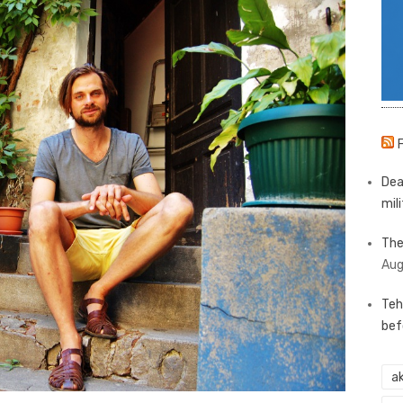
Dea
mili
The
Aug
Teh
bef
ak