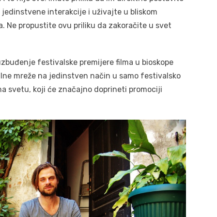
jedinstvene interakcije i uživajte u bliskom
. Ne propustite ovu priliku da zakoračite u svet
zbuđenje festivalske premijere filma u bioskope
ijalne mreže na jedinstven način u samo festivalsko
na svetu, koji će značajno doprineti promociji