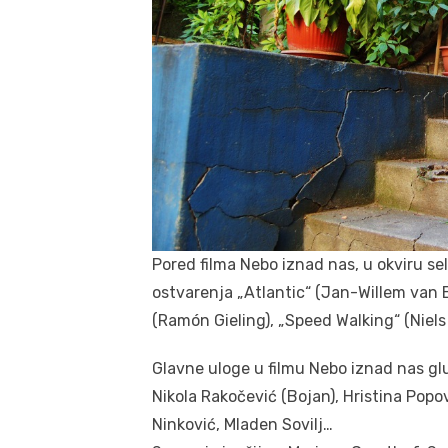
Pored filma Nebo iznad nas, u okviru se
ostvarenja „Atlantic“ (Jan-Willem van 
(Ramón Gieling), „Speed Walking“ (Niels
Glavne uloge u filmu Nebo iznad nas glu
Nikola Rakočević (Bojan), Hristina Popov
Ninković, Mladen Sovilj…