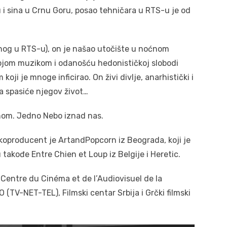
 i sina u Crnu Goru, posao tehničara u RTS-u je od
enog u RTS-u), on je našao utočište u noćnom
vojom muzikom i odanošću hedonističkoj slobodi
ji je mnoge inficirao. On živi divlje, anarhistički i
a spasiće njegov život…
ahom. Jedno Nebo iznad nas.
 koproducent je ArtandPopcorn iz Beograda, koji je
 takođe Entre Chien et Loup iz Belgije i Heretic.
 Centre du Cinéma et de l’Audiovisuel de la
(TV-NET-TEL), Filmski centar Srbija i Grčki filmski