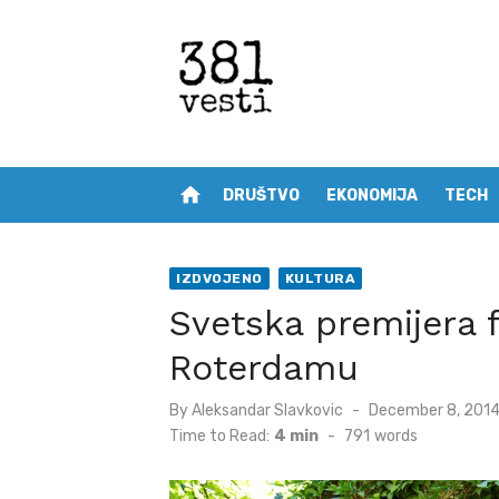
Skip
to
content
home
DRUŠTVO
EKONOMIJA
TECH
IZDVOJENO
KULTURA
Svetska premijera 
Roterdamu
Posted
By
Aleksandar Slavkovic
December 8, 201
on
Time to Read:
4 min
-
791
words