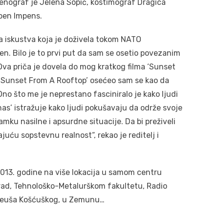
cenograf je Jelena Sopić, kostimograf Dragica
uben Impens.
voja iskustva koja je doživela tokom NATO
. Bilo je to prvi put da sam se osetio povezanim
Ova priča je dovela do mog kratkog filma ‘Sunset
 ‘Sunset From A Rooftop’ osećeo sam se kao da
o što me je neprestano fasciniralo je kako ljudi
as’ istražuje kako ljudi pokušavaju da održe svoje
ku nasilne i apsurdne situacije. Da bi preživeli
juću sopstevnu realnost“, rekao je reditelj i
013. godine na više lokacija u samom centru
ad, Tehnološko-Metalurškom fakultetu, Radio
 Tadeuša Košćuškog, u Zemunu…