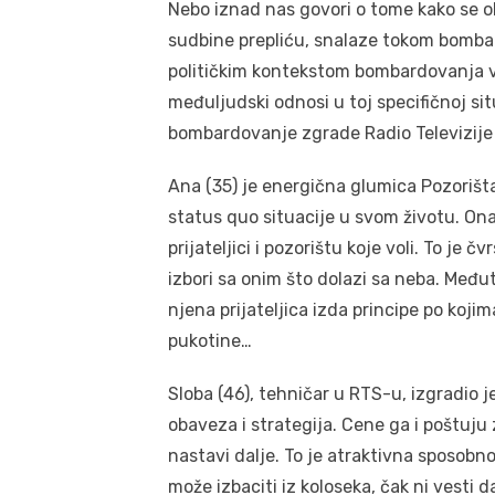
Nebo iznad nas govori o tome kako se ob
sudbine prepliću, snalaze tokom bombar
političkim kontekstom bombardovanja ve
međuljudski odnosi u toj specifičnoj si
bombardovanje zgrade Radio Televizije 
Ana (35) je energična glumica Pozorišt
status quo situacije u svom životu. On
prijateljici i pozorištu koje voli. To je
izbori sa onim što dolazi sa neba. Međ
njena prijateljica izda principe po koji
pukotine…
Sloba (46), tehničar u RTS-u, izgradio j
obaveza i strategija. Cene ga i poštuju
nastavi dalje. To je atraktivna sposobno
može izbaciti iz koloseka, čak ni vesti