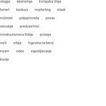
ologija
ekonomija
Evropska Unija
nternet
konkurs
marketing
mladi
enzioneri
poljoprivreda
posao
oslovanje
preduzetnici
rivredna komora Srbije
prodaja
aveti
srbija
trgovina na berzi
urizam
video
zapošljavanje
ravlje