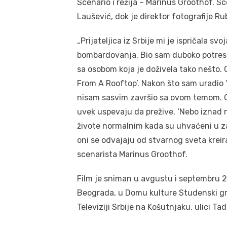
Scenario i režija – Marinus Groothof. S
Laušević, dok je direktor fotografije R
„Prijateljica iz Srbije mi je ispričala s
bombardovanja. Bio sam duboko potresen
sa osobom koja je doživela tako nešto. 
From A Rooftop’. Nakon što sam uradio
nisam sasvim završio sa ovom temom. On
uvek uspevaju da prežive. ‘Nebo iznad n
živote normalnim kada su uhvaćeni u zam
oni se odvajaju od stvarnog sveta kreira
scenarista Marinus Groothof.
Film je sniman u avgustu i septembru 2
Beograda, u Domu kulture Studenski gr
Televiziji Srbije na Košutnjaku, ulici