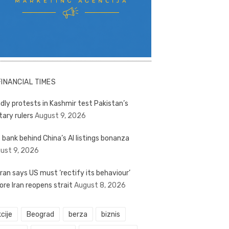
FINANCIAL TIMES
dly protests in Kashmir test Pakistan’s
tary rulers
August 9, 2026
 bank behind China’s AI listings bonanza
ust 9, 2026
ran says US must ‘rectify its behaviour’
ore Iran reopens strait
August 8, 2026
cije
Beograd
berza
biznis