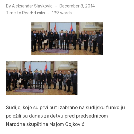
Posted
By
Aleksandar Slavkovic
December 8, 2014
on
Time to Read:
1 min
-
199
words
Sudije, koje su prvi put izabrane na sudijsku funkciju
položili su danas zakletvu pred predsednicom
Narodne skupštine Majom Gojković.