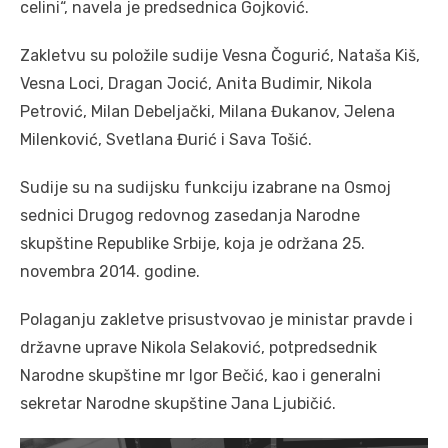
celini“, navela je predsednica Gojković.
Zakletvu su položile sudije Vesna Čogurić, Nataša Kiš,
Vesna Loci, Dragan Jocić, Anita Budimir, Nikola
Petrović, Milan Debeljački, Milana Đukanov, Jelena
Milenković, Svetlana Đurić i Sava Tošić.
Sudije su na sudijsku funkciju izabrane na Osmoj
sednici Drugog redovnog zasedanja Narodne
skupštine Republike Srbije, koja je održana 25.
novembra 2014. godine.
Polaganju zakletve prisustvovao je ministar pravde i
državne uprave Nikola Selaković, potpredsednik
Narodne skupštine mr Igor Bečić, kao i generalni
sekretar Narodne skupštine Jana Ljubičić.