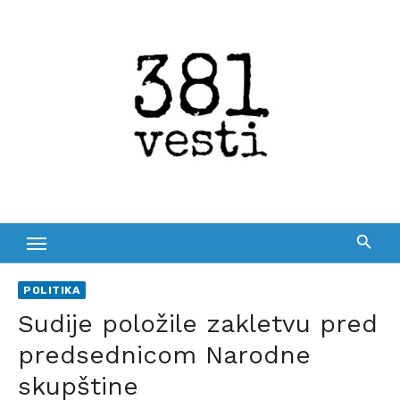
Skip
to
content
POLITIKA
Sudije položile zakletvu pred
predsednicom Narodne
skupštine