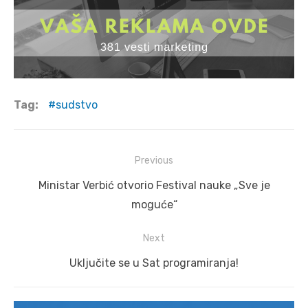
Tag:
sudstvo
Post
Previous
navigation
Previous
Ministar Verbić otvorio Festival nauke „Sve je
post:
moguće“
Next
Next
Uključite se u Sat programiranja!
post: