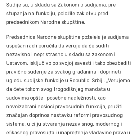
Sudije su, u skladu sa Zakonom o sudijama, pre
stupanja na funkciju, položile zakletvu pred
predsednikom Narodne skupštine.
Predsednica Narodne skupštine poželela je sudijama
uspešan rad i poručila da veruje da će suditi
nezavisno i nepristrasno u skladu sa zakonom i
Ustavom, isključivo po svojoj savesti i tako obezbediti
pravično suđenje za svakog građanina i doprineti
ugledu sudijske funkcije u Republici Srbiji. „Verujemo
da ćete tokom svog trogodišnjeg mandata u
sudovima opšte i posebne nadležnosti, kao
novoizabrani nosioci pravosudnih funkcija, pružiti
značajan doprinos nastavku reformi pravosudnog
sistema, u cilju stvaranja nezavisnog, modernog i
efikasnog pravosuđa i unapređenja vladavine prava u