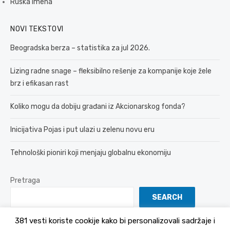
Ruska imena
NOVI TEKSTOVI
Beogradska berza – statistika za jul 2026.
Lizing radne snage – fleksibilno rešenje za kompanije koje žele
brz i efikasan rast
Koliko mogu da dobiju građani iz Akcionarskog fonda?
Inicijativa Pojas i put ulazi u zelenu novu eru
Tehnološki pioniri koji menjaju globalnu ekonomiju
Pretraga
SEARCH
381 vesti koriste cookije kako bi personalizovali sadržaje i