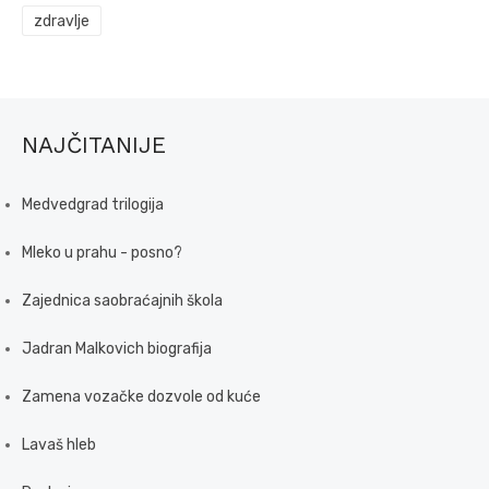
zdravlje
NAJČITANIJE
Medvedgrad trilogija
Mleko u prahu - posno?
Zajednica saobraćajnih škola
Jadran Malkovich biografija
Zamena vozačke dozvole od kuće
Lavaš hleb