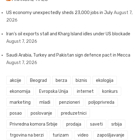
US economy unexpectedly sheds 23,000 jobs in July
August 7,
2026
Iran’s oil exports stall and Kharg Island idles under US blockade
August 7, 2026
Saudi Arabia, Turkey and Pakistan sign defence pact in Mecca
August 7, 2026
akcije
Beograd
berza
biznis
ekologija
ekonomija
Evropska Unija
internet
konkurs
marketing
mladi
penzioneri
poljoprivreda
posao
poslovanje
preduzetnici
Privredna komora Srbije
prodaja
saveti
srbija
trgovina na berzi
turizam
video
zapošljavanje