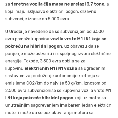
za
teretna vozila čija masa ne prelazi 3,7 tone
, a
koja imaju isključivo električni pogon, državne
subvencije iznose do 5.000 evra.
U Uredbi je navedeno da se subvencijom od 3.500
evra pomaže kupovina
vozila vrste M1 i N1 koja se
pokreću na hibridni pogon
, uz obavezu da se
punjenje može ostvariti i iz spoljnog izvora električne
energije. Takođe, 3.500 evra dobija se za
kupovinu
električnih M1 i N1 vozila
sa ugrađenim
sastavom za produženje autonomije kretanja sa
emisijama CO2/km do najviše 50 g/km. Iznosom od
2.500 evra subvencioniše se kupovina vozila vrste
M1
i N1 koja pokreće hibridni pogon
koji uz motor sa
unutrašnjim sagorevanjem ima barem jedan električni
motor i može da se bez aktiviranja motora sa