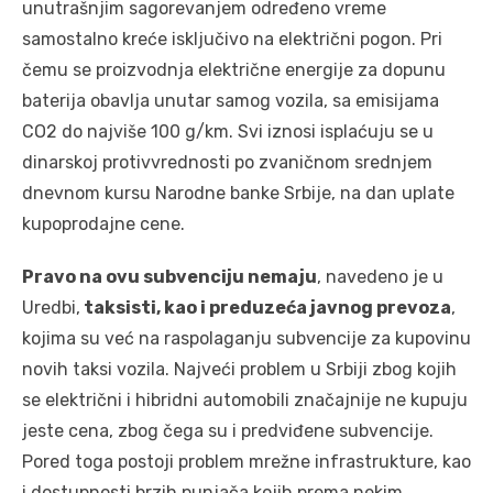
unutrašnjim sagorevanjem određeno vreme
samostalno kreće isključivo na električni pogon. Pri
čemu se proizvodnja električne energije za dopunu
baterija obavlja unutar samog vozila, sa emisijama
CO2 do najviše 100 g/km. Svi iznosi isplaćuju se u
dinarskoj protivvrednosti po zvaničnom srednjem
dnevnom kursu Narodne banke Srbije, na dan uplate
kupoprodajne cene.
Pravo na ovu subvenciju nemaju
, navedeno je u
Uredbi,
taksisti, kao i preduzeća javnog prevoza
,
kojima su već na raspolaganju subvencije za kupovinu
novih taksi vozila. Najveći problem u Srbiji zbog kojih
se električni i hibridni automobili značajnije ne kupuju
jeste cena, zbog čega su i predviđene subvencije.
Pored toga postoji problem mrežne infrastrukture, kao
i dostupnosti brzih punjača kojih prema nekim