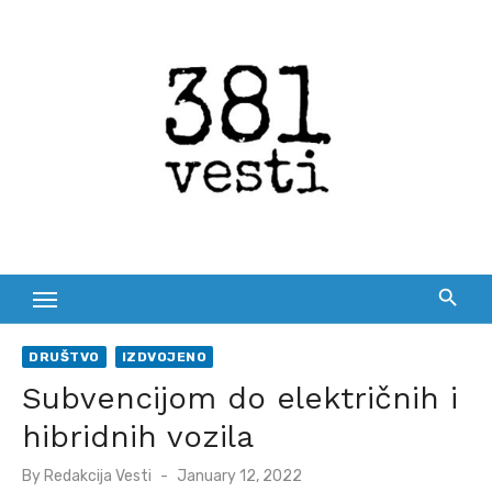
Skip
to
content
DRUŠTVO
IZDVOJENO
Subvencijom do električnih i
hibridnih vozila
Posted
By
Redakcija Vesti
January 12, 2022