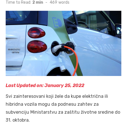
on
Time to Read:
2 min
-
469
words
Last Updated on: January 25, 2022
Svi zainteresovani koji žele da kupe električna ili
hibridna vozila mogu da podnesu zahtev za
subvenciju Ministarstvu za zaštitu životne sredine do
31. oktobra.