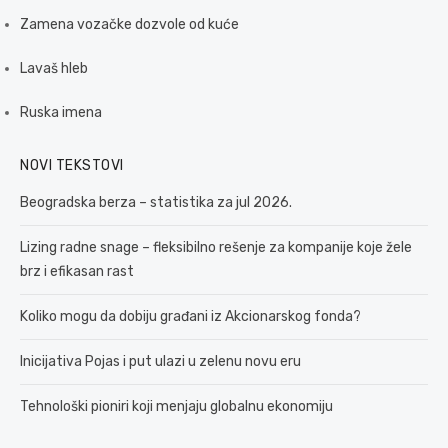
Zamena vozačke dozvole od kuće
Lavaš hleb
Ruska imena
NOVI TEKSTOVI
Beogradska berza – statistika za jul 2026.
Lizing radne snage – fleksibilno rešenje za kompanije koje žele
brz i efikasan rast
Koliko mogu da dobiju građani iz Akcionarskog fonda?
Inicijativa Pojas i put ulazi u zelenu novu eru
Tehnološki pioniri koji menjaju globalnu ekonomiju