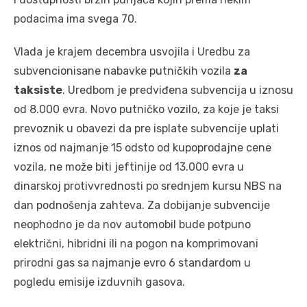
podacima ima svega 70.
Vlada je krajem decembra usvojila i Uredbu za
subvencionisane nabavke putničkih vozila
za
taksiste
. Uredbom je predviđena subvencija u iznosu
od 8.000 evra. Novo putničko vozilo, za koje je taksi
prevoznik u obavezi da pre isplate subvencije uplati
iznos od najmanje 15 odsto od kupoprodajne cene
vozila, ne može biti jeftinije od 13.000 evra u
dinarskoj protivvrednosti po srednjem kursu NBS na
dan podnošenja zahteva. Za dobijanje subvencije
neophodno je da nov automobil bude potpuno
električni, hibridni ili na pogon na komprimovani
prirodni gas sa najmanje evro 6 standardom u
pogledu emisije izduvnih gasova.