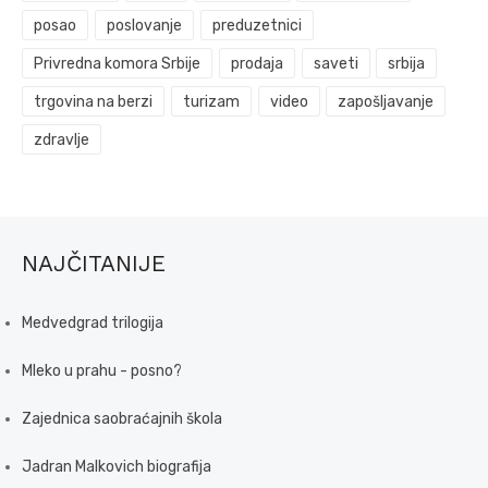
posao
poslovanje
preduzetnici
Privredna komora Srbije
prodaja
saveti
srbija
trgovina na berzi
turizam
video
zapošljavanje
zdravlje
NAJČITANIJE
Medvedgrad trilogija
Mleko u prahu - posno?
Zajednica saobraćajnih škola
Jadran Malkovich biografija