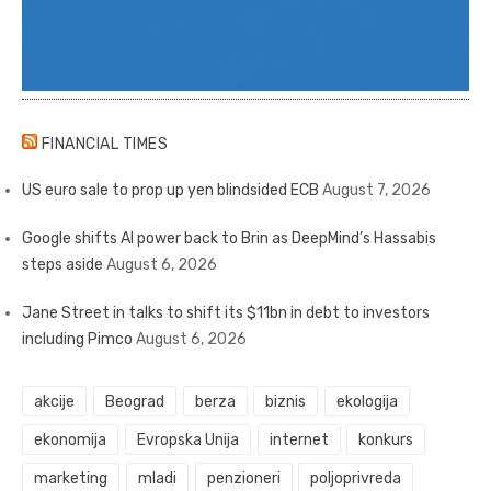
FINANCIAL TIMES
US euro sale to prop up yen blindsided ECB
August 7, 2026
Google shifts AI power back to Brin as DeepMind’s Hassabis
steps aside
August 6, 2026
Jane Street in talks to shift its $11bn in debt to investors
including Pimco
August 6, 2026
akcije
Beograd
berza
biznis
ekologija
ekonomija
Evropska Unija
internet
konkurs
marketing
mladi
penzioneri
poljoprivreda