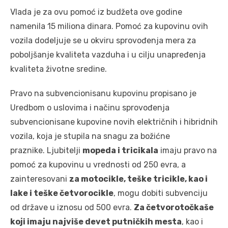
Vlada je za ovu pomoć iz budžeta ove godine
namenila 15 miliona dinara. Pomoć za kupovinu ovih
vozila dodeljuje se u okviru sprovođenja mera za
poboljšanje kvaliteta vazduha i u cilju unapređenja
kvaliteta životne sredine.
Pravo na subvencionisanu kupovinu propisano je
Uredbom o uslovima i načinu sprovođenja
subvencionisane kupovine novih električnih i hibridnih
vozila, koja je stupila na snagu za božićne
praznike. Ljubitelji
mopeda i tricikala
imaju pravo na
pomoć za kupovinu u vrednosti od 250 evra, a
zainteresovani
za motocikle, teške tricikle, kao i
lake i teške četvorocikle
, mogu dobiti subvenciju
od države u iznosu od 500 evra.
Za četvorotočkaše
koji imaju najviše devet putničkih mesta
, kao i