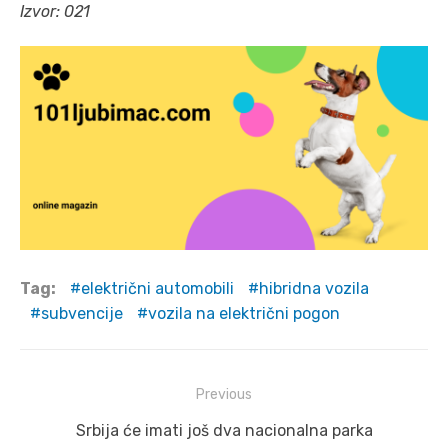
Izvor: 021
Tag:
električni automobili
hibridna vozila
subvencije
vozila na električni pogon
Post
Previous
navigation
Previous
Srbija će imati još dva nacionalna parka