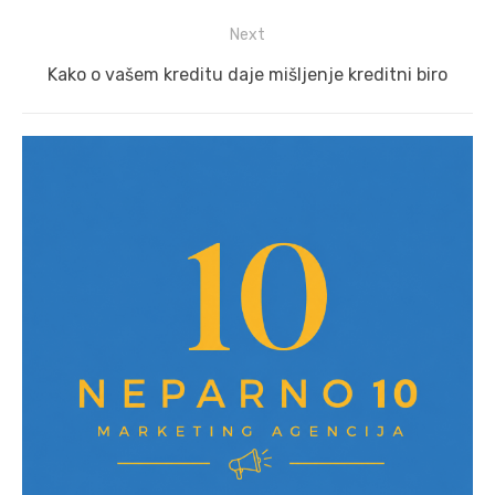
post:
Next
Next
Kako o vašem kreditu daje mišljenje kreditni biro
post: