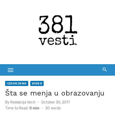
Skip
to
content
IZDVOJENO
VIDEO
Šta se menja u obrazovanju
Posted
By
Redakcija Vesti
October 30, 2017
on
Time to Read:
0 min
-
30
words