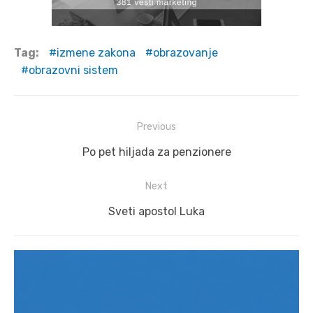
Tag:
izmene zakona
obrazovanje
obrazovni sistem
Post
Previous
navigation
Previous
Po pet hiljada za penzionere
post:
Next
Next
Sveti apostol Luka
post: