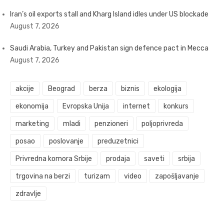
Iran’s oil exports stall and Kharg Island idles under US blockade
August 7, 2026
Saudi Arabia, Turkey and Pakistan sign defence pact in Mecca
August 7, 2026
akcije
Beograd
berza
biznis
ekologija
ekonomija
Evropska Unija
internet
konkurs
marketing
mladi
penzioneri
poljoprivreda
posao
poslovanje
preduzetnici
Privredna komora Srbije
prodaja
saveti
srbija
trgovina na berzi
turizam
video
zapošljavanje
zdravlje