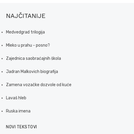
NAJČITANIJE
Medvedgrad trilogija
Mleko u prahu - posno?
Zajednica saobraćajnih škola
Jadran Malkovich biografija
Zamena vozačke dozvole od kuće
Lavaš hleb
Ruska imena
NOVI TEKSTOVI