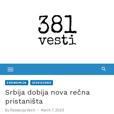
Skip
to
content
EKONOMIJA
IZDVOJENO
Srbija dobija nova rečna
pristaništa
Posted
By
Redakcija Vesti
March 7, 2023