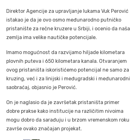
Direktor Agencije za upravljanje lukama Vuk Perović
istakao je da je ovo osmo međunarodno putničko
pristanište za rečne kruzere u Srbiji, i ocenio da naša
zemlja ima velike nautičke potencijale.
Imamo mogućnost da razvijamo hiljade kilometara
plovnih puteva i 650 kilometara kanala. Otvaranjem
ovog pristaništa iskoristićemo potencijal ne samo za
kruzing, već i za linijski i međugradski i međunarodni
saobraćaj, objasnio je Perović.
On je naglasio da je završetak pristaništa primer
dobre prakse kako institucije na različitim nivoima
mogu dobro da sarađuju i u brzom vremenskom roku
završe ovako značajan projekat.