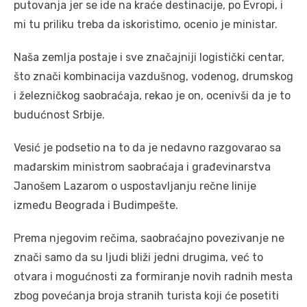
putovanja jer se ide na kraće destinacije, po Evropi, i
mi tu priliku treba da iskoristimo, ocenio je ministar.
Naša zemlja postaje i sve značajniji logistički centar,
što znači kombinacija vazdušnog, vodenog, drumskog
i železničkog saobraćaja, rekao je on, ocenivši da je to
budućnost Srbije.
Vesić je podsetio na to da je nedavno razgovarao sa
mađarskim ministrom saobraćaja i građevinarstva
Janošem Lazarom o uspostavljanju rečne linije
između Beograda i Budimpešte.
Prema njegovim rečima, saobraćajno povezivanje ne
znači samo da su ljudi bliži jedni drugima, već to
otvara i mogućnosti za formiranje novih radnih mesta
zbog povećanja broja stranih turista koji će posetiti