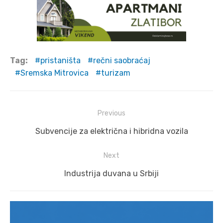
Tag:
pristaništa
rečni saobraćaj
Sremska Mitrovica
turizam
Post
Previous
navigation
Previous
Subvencije za električna i hibridna vozila
post:
Next
Next
Industrija duvana u Srbiji
post: