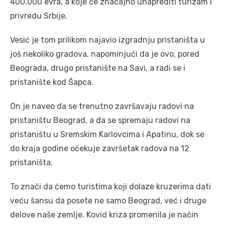
400.000 evra, a koje će značajno unaprediti turizam i
privredu Srbije.
Vesić je tom prilikom najavio izgradnju pristaništa u
još nekoliko gradova, napominjući da je ovo, pored
Beograda, drugo pristanište na Savi, a radi se i
pristanište kod Šapca.
On je naveo da se trenutno završavaju radovi na
pristaništu Beograd, a da se spremaju radovi na
pristaništu u Sremskim Karlovcima i Apatinu, dok se
do kraja godine očekuje završetak radova na 12
pristaništa.
To znači da ćemo turistima koji dolaze kruzerima dati
veću šansu da posete ne samo Beograd, već i druge
delove naše zemlje. Kovid kriza promenila je način