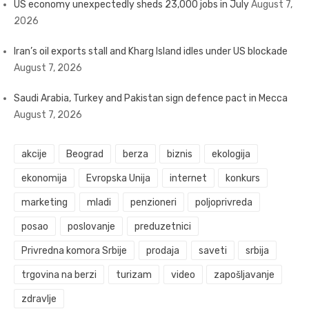
US economy unexpectedly sheds 23,000 jobs in July
August 7,
2026
Iran’s oil exports stall and Kharg Island idles under US blockade
August 7, 2026
Saudi Arabia, Turkey and Pakistan sign defence pact in Mecca
August 7, 2026
akcije
Beograd
berza
biznis
ekologija
ekonomija
Evropska Unija
internet
konkurs
marketing
mladi
penzioneri
poljoprivreda
posao
poslovanje
preduzetnici
Privredna komora Srbije
prodaja
saveti
srbija
trgovina na berzi
turizam
video
zapošljavanje
zdravlje