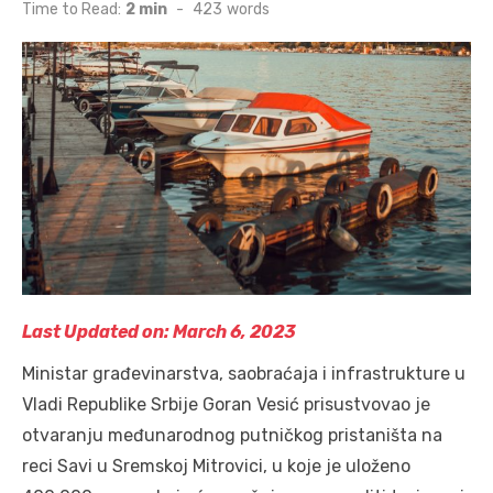
on
Time to Read:
2 min
-
423
words
Last Updated on: March 6, 2023
Ministar građevinarstva, saobraćaja i infrastrukture u
Vladi Republike Srbije Goran Vesić prisustvovao je
otvaranju međunarodnog putničkog pristaništa na
reci Savi u Sremskoj Mitrovici, u koje je uloženo