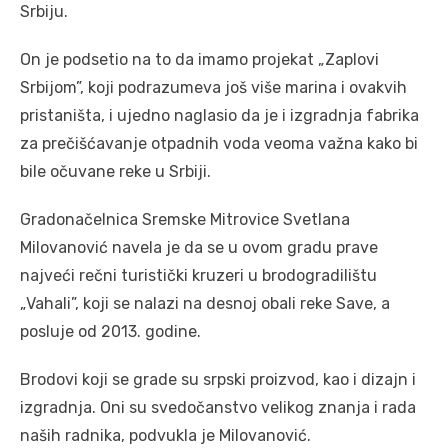
Srbiju.
On je podsetio na to da imamo projekat „Zaplovi
Srbijom”, koji podrazumeva još više marina i ovakvih
pristaništa, i ujedno naglasio da je i izgradnja fabrika
za prečišćavanje otpadnih voda veoma važna kako bi
bile očuvane reke u Srbiji.
Gradonačelnica Sremske Mitrovice Svetlana
Milovanović navela je da se u ovom gradu prave
najveći rečni turistički kruzeri u brodogradilištu
„Vahali”, koji se nalazi na desnoj obali reke Save, a
posluje od 2013. godine.
Brodovi koji se grade su srpski proizvod, kao i dizajn i
izgradnja. Oni su svedočanstvo velikog znanja i rada
naših radnika, podvukla je Milovanović.