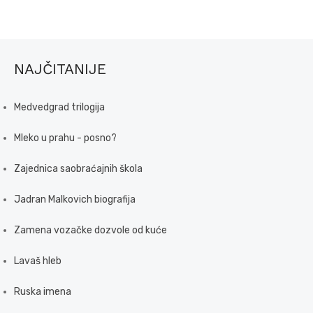
NAJČITANIJE
Medvedgrad trilogija
Mleko u prahu - posno?
Zajednica saobraćajnih škola
Jadran Malkovich biografija
Zamena vozačke dozvole od kuće
Lavaš hleb
Ruska imena