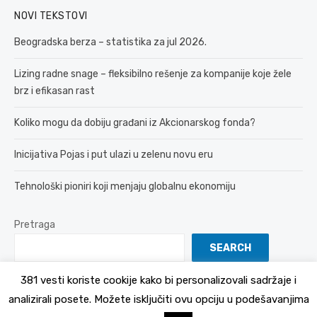
NOVI TEKSTOVI
Beogradska berza – statistika za jul 2026.
Lizing radne snage – fleksibilno rešenje za kompanije koje žele
brz i efikasan rast
Koliko mogu da dobiju građani iz Akcionarskog fonda?
Inicijativa Pojas i put ulazi u zelenu novu eru
Tehnološki pioniri koji menjaju globalnu ekonomiju
Pretraga
SEARCH
381 vesti koriste cookije kako bi personalizovali sadržaje i
analizirali posete. Možete isključiti ovu opciju u podešavanjima
© 2026 381 vesti
Politika Privatnosti