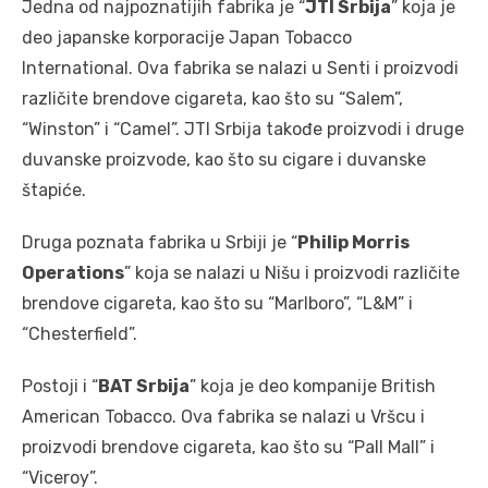
Jedna od najpoznatijih fabrika je “
JTI Srbija
” koja je
deo japanske korporacije Japan Tobacco
International. Ova fabrika se nalazi u Senti i proizvodi
različite brendove cigareta, kao što su “Salem”,
“Winston” i “Camel”. JTI Srbija takođe proizvodi i druge
duvanske proizvode, kao što su cigare i duvanske
štapiće.
Druga poznata fabrika u Srbiji je “
Philip Morris
Operations
” koja se nalazi u Nišu i proizvodi različite
brendove cigareta, kao što su “Marlboro”, “L&M” i
“Chesterfield”.
Postoji i “
BAT Srbija
” koja je deo kompanije British
American Tobacco. Ova fabrika se nalazi u Vršcu i
proizvodi brendove cigareta, kao što su “Pall Mall” i
“Viceroy”.