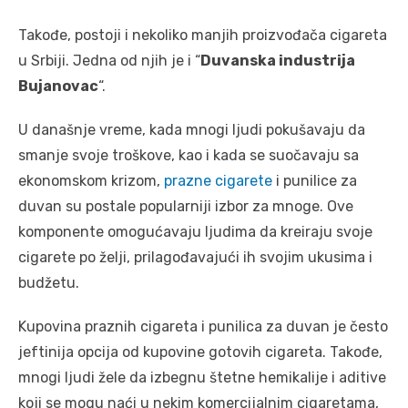
Takođe, postoji i nekoliko manjih proizvođača cigareta
u Srbiji. Jedna od njih je i “
Duvanska industrija
Bujanovac
“.
U današnje vreme, kada mnogi ljudi pokušavaju da
smanje svoje troškove, kao i kada se suočavaju sa
ekonomskom krizom,
prazne cigarete
i punilice za
duvan su postale popularniji izbor za mnoge. Ove
komponente omogućavaju ljudima da kreiraju svoje
cigarete po želji, prilagođavajući ih svojim ukusima i
budžetu.
Kupovina praznih cigareta i punilica za duvan je često
jeftinija opcija od kupovine gotovih cigareta. Takođe,
mnogi ljudi žele da izbegnu štetne hemikalije i aditive
koji se mogu naći u nekim komercijalnim cigaretama,