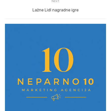
Next
Next
Lažne Lidl nagradne igre
post: