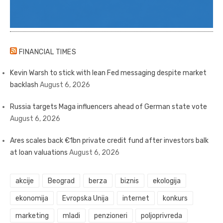
FINANCIAL TIMES
Kevin Warsh to stick with lean Fed messaging despite market
backlash
August 6, 2026
Russia targets Maga influencers ahead of German state vote
August 6, 2026
Ares scales back €1bn private credit fund after investors balk
at loan valuations
August 6, 2026
akcije
Beograd
berza
biznis
ekologija
ekonomija
Evropska Unija
internet
konkurs
marketing
mladi
penzioneri
poljoprivreda