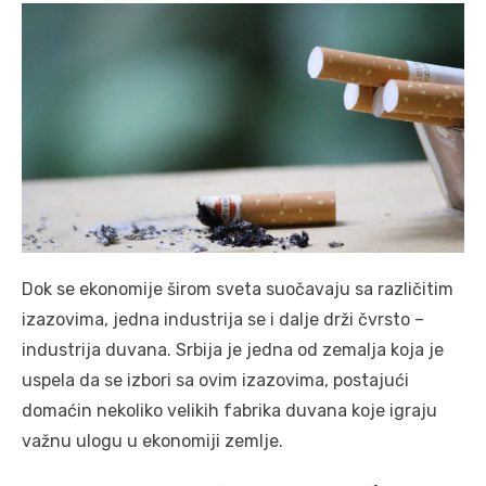
Dok se ekonomije širom sveta suočavaju sa različitim
izazovima, jedna industrija se i dalje drži čvrsto –
industrija duvana. Srbija je jedna od zemalja koja je
uspela da se izbori sa ovim izazovima, postajući
domaćin nekoliko velikih fabrika duvana koje igraju
važnu ulogu u ekonomiji zemlje.