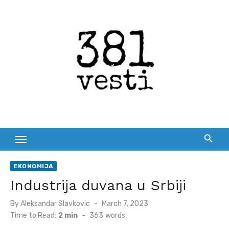
Skip
to
content
EKONOMIJA
Industrija duvana u Srbiji
Posted
By
Aleksandar Slavkovic
March 7, 2023
on
Time to Read:
2 min
-
363
words