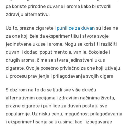
pa koriste prirodne duvane i arome kako bi stvorili
zdraviju alternativu.
Uz to, prazne cigarete i
punilice za duvan
su idealne
za one koji žele da eksperimentišu i stvore svoje
jedinstvene ukuse i arome. Mogu se koristiti različiti
duvani i dodaci poput mentola, vanile, čokolade i
drugih aroma, čime se stvara jedinstveni ukus
cigarete. Ovo je posebno privlačno za one koji uživaju
u procesu pravljenja i prilagođavanja svojih cigara.
S obzirom na to da se ljudi sve više okreću
alternativnim opcijama i zdravijim načinima života,
prazne cigarete i punilice za duvan postaju sve
popularnije. Uz nisku cenu, mogućnost prilagođavanja
i eksperimentisanja sa ukusima, kao i izbegavanje