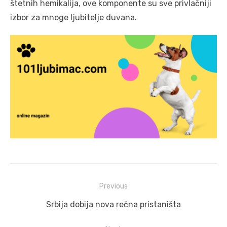
štetnih hemikalija, ove komponente su sve privlačniji
izbor za mnoge ljubitelje duvana.
Post
Previous
navigation
Previous
Srbija dobija nova rečna pristaništa
post: