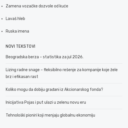
Zamena vozačke dozvole od kuće
Lavaš hleb
Ruska imena
NOVI TEKSTOVI
Beogradska berza – statistika za jul 2026.
Lizing radne snage – fleksibilno rešenje za kompanije koje žele
brz i efikasan rast
Koliko mogu da dobiju građani iz Akcionarskog fonda?
Inicijativa Pojas i put ulazi u zelenu novu eru
Tehnološki pioniri koji menjaju globalnu ekonomiju