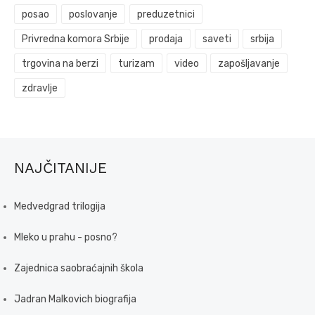
posao
poslovanje
preduzetnici
Privredna komora Srbije
prodaja
saveti
srbija
trgovina na berzi
turizam
video
zapošljavanje
zdravlje
NAJČITANIJE
Medvedgrad trilogija
Mleko u prahu - posno?
Zajednica saobraćajnih škola
Jadran Malkovich biografija