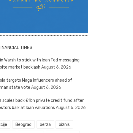
FINANCIAL TIMES
in Warsh to stick with lean Fed messaging
pite market backlash
August 6, 2026
sia targets Maga influencers ahead of
man state vote
August 6, 2026
s scales back €1bn private credit fund after
estors balk at loan valuations
August 6, 2026
cije
Beograd
berza
biznis