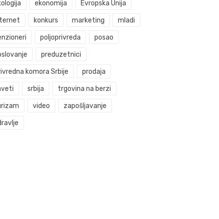
ologija
ekonomija
Evropska Unija
nternet
konkurs
marketing
mladi
enzioneri
poljoprivreda
posao
oslovanje
preduzetnici
rivredna komora Srbije
prodaja
aveti
srbija
trgovina na berzi
urizam
video
zapošljavanje
ravlje