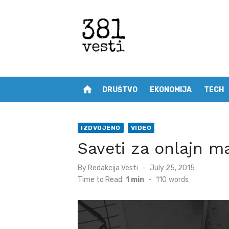
Skip
to
content
home
DRUŠTVO
EKONOMIJA
TECH
IZDVOJENO
VIDEO
Saveti za onlajn m
Posted
By
Redakcija Vesti
July 25, 2015
on
Time to Read:
1 min
-
110
words