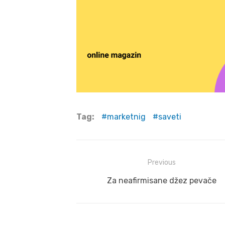
Tag:
marketnig
saveti
Post
Previous
navigation
Previous
Za neafirmisane džez pevače
post: