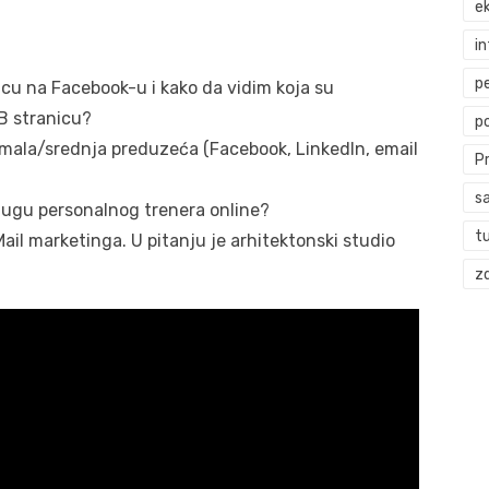
ek
i
p
icu na Facebook-u i kako da vidim koja su
FB stranicu?
p
za mala/srednja preduzeća (Facebook, LinkedIn, email
P
s
slugu personalnog trenera online?
t
il marketinga. U pitanju je arhitektonski studio
zd