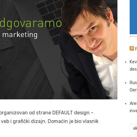
Kev
des
Rus
Ger
Are
inv
a, organizovan od strane DEFAULT design –
veb i grafički dizajn. Domaćin je bio vlasnik
ak