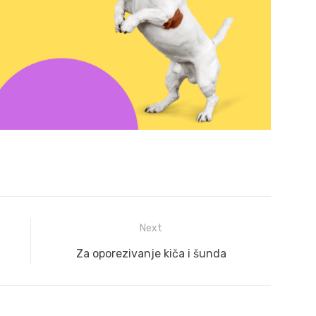
Next
Next
Za oporezivanje kiča i šunda
post: