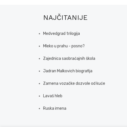
NAJČITANIJE
Medvedgrad trilogija
Mleko u prahu - posno?
Zajednica saobraćajnih škola
Jadran Malkovich biografija
Zamena vozačke dozvole od kuće
Lavaš hleb
Ruska imena