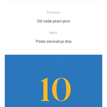
Post
Previous
navigation
Previous
Od vode pravi pivo
post:
Next
Next
Posle osnivanja doo
post: