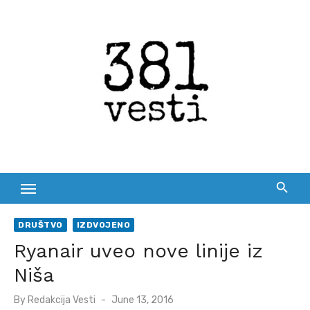
Skip
to
content
DRUŠTVO
IZDVOJENO
Ryanair uveo nove linije iz
Niša
Posted
By
Redakcija Vesti
June 13, 2016