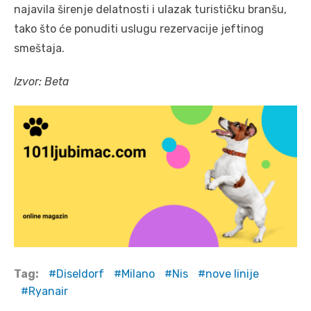
najavila širenje delatnosti i ulazak turističku branšu,
tako što će ponuditi uslugu rezervacije jeftinog
smeštaja.
Izvor: Beta
Tag:
Diseldorf
Milano
Nis
nove linije
Ryanair