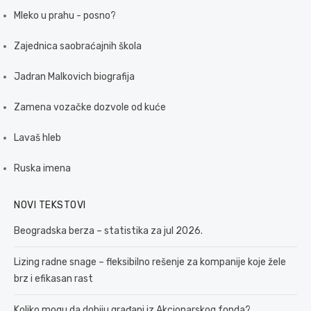
Mleko u prahu - posno?
Zajednica saobraćajnih škola
Jadran Malkovich biografija
Zamena vozačke dozvole od kuće
Lavaš hleb
Ruska imena
NOVI TEKSTOVI
Beogradska berza – statistika za jul 2026.
Lizing radne snage – fleksibilno rešenje za kompanije koje žele
brz i efikasan rast
Koliko mogu da dobiju građani iz Akcionarskog fonda?