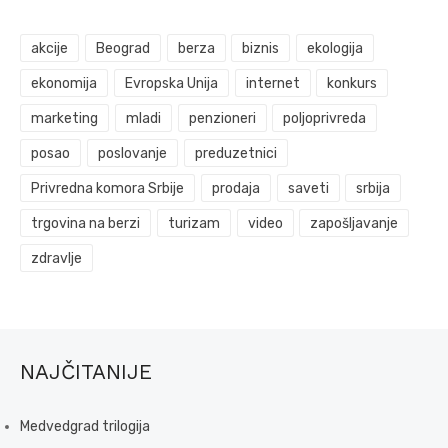
akcije
Beograd
berza
biznis
ekologija
ekonomija
Evropska Unija
internet
konkurs
marketing
mladi
penzioneri
poljoprivreda
posao
poslovanje
preduzetnici
Privredna komora Srbije
prodaja
saveti
srbija
trgovina na berzi
turizam
video
zapošljavanje
zdravlje
NAJČITANIJE
Medvedgrad trilogija