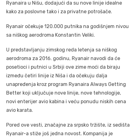
Ryanaira u Nišu, dodajući da su nove linije idealne
kako za poslovne tako i za privatne potrošače.
Ryanair očekuje 120.000 putnika na godišnjem nivou
sa niškog aerodroma Konstantin Veliki.
U predstavljanju zimskog reda letenja sa niškog
aerodroma za 2016. godinu, Ryanair navodi da će
posetioci i putnici u Srbiji ove zime moći da biraju
između četiri linije iz Niša i da očekuju dalja
unapređenja kroz program Ryanaira Always Getting
Better koji uključuje nove linije, nove tehnologije,
novi enterijer avio kabina i veću ponudu niskih cena
avio karata.
Pored ove vesti, značajne za srpsko tržište, iz sedišta
Ryanair-a stiže još jedna novost. Kompanija je