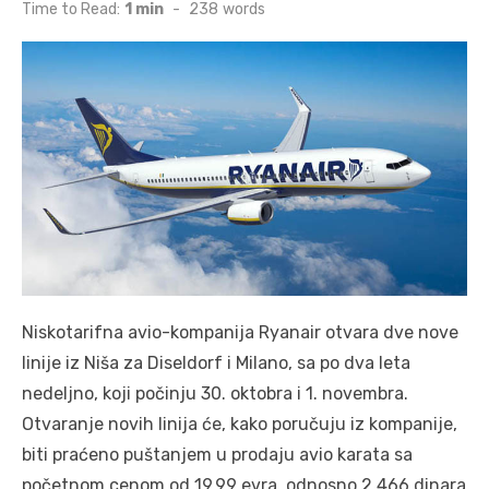
on
Time to Read:
1 min
-
238
words
Niskotarifna avio-kompanija Ryanair otvara dve nove
linije iz Niša za Diseldorf i Milano, sa po dva leta
nedeljno, koji počinju 30. oktobra i 1. novembra.
Otvaranje novih linija će, kako poručuju iz kompanije,
biti praćeno puštanjem u prodaju avio karata sa
početnom cenom od 19.99 evra, odnosno 2.466 dinara