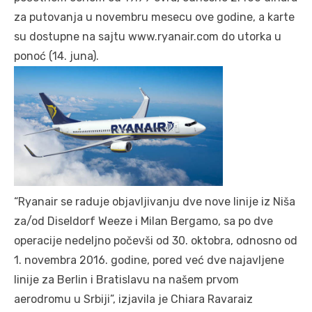
za putovanja u novembru mesecu ove godine, a karte
su dostupne na sajtu www.ryanair.com do utorka u
ponoć (14. juna).
“Ryanair se raduje objavljivanju dve nove linije iz Niša
za/od Diseldorf Weeze i Milan Bergamo, sa po dve
operacije nedeljno počevši od 30. oktobra, odnosno od
1. novembra 2016. godine, pored već dve najavljene
linije za Berlin i Bratislavu na našem prvom
aerodromu u Srbiji”, izjavila je Chiara Ravaraiz