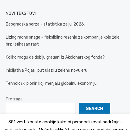
NOVI TEKSTOVI
Beogradska berza – statistika za jul 2026.
Lizing radne snage – fleksibilno rešenje za kompanije koje žele
brz i efikasan rast
Koliko mogu da dobiju građani iz Akcionarskog fonda?
Inicijativa Pojas i put ulazi u zelenu novu eru
Tehnološki pioniri koji menjaju globalnu ekonomiju
Pretraga
SEARCH
381 vesti koriste cookije kako bi personalizovali sadržaje i
analizirali posete. Možete isključiti ovu opciju u podešavanjima