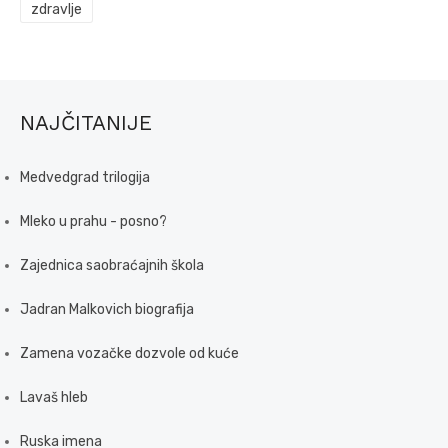
zdravlje
NAJČITANIJE
Medvedgrad trilogija
Mleko u prahu - posno?
Zajednica saobraćajnih škola
Jadran Malkovich biografija
Zamena vozačke dozvole od kuće
Lavaš hleb
Ruska imena