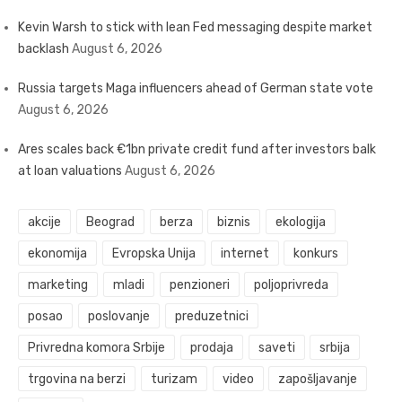
Kevin Warsh to stick with lean Fed messaging despite market
backlash
August 6, 2026
Russia targets Maga influencers ahead of German state vote
August 6, 2026
Ares scales back €1bn private credit fund after investors balk
at loan valuations
August 6, 2026
akcije
Beograd
berza
biznis
ekologija
ekonomija
Evropska Unija
internet
konkurs
marketing
mladi
penzioneri
poljoprivreda
posao
poslovanje
preduzetnici
Privredna komora Srbije
prodaja
saveti
srbija
trgovina na berzi
turizam
video
zapošljavanje