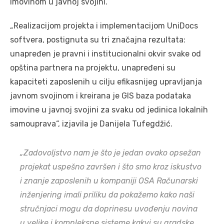
imovinom u javnoj svojini.
„Realizacijom projekta i implementacijom UniDocs
softvera, postignuta su tri značajna rezultata:
unapređen je pravni i institucionalni okvir svake od
opština partnera na projektu, unapređeni su
kapaciteti zaposlenih u cilju efikasnijeg upravljanja
javnom svojinom i kreirana je GIS baza podataka
imovine u javnoj svojini za svaku od jedinica lokalnih
samouprava“, izjavila je Danijela Tufegdžić.
„Zadovoljstvo nam je što je jedan ovako opsežan
projekat uspešno završen i što smo kroz iskustvo
i znanje zaposlenih u kompaniji OSA Računarski
inženjering imali priliku da pokažemo kako naši
stručnjaci mogu da doprinesu uvođenju novina
u velike i kompleksne sisteme kakvi su gradske