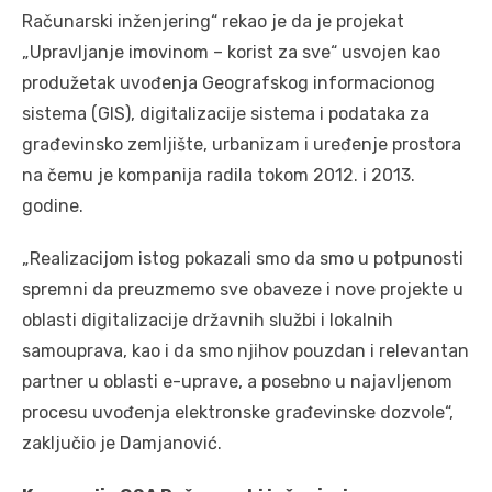
Računarski inženjering“ rekao je da je projekat
„Upravljanje imovinom – korist za sve“ usvojen kao
produžetak uvođenja Geografskog informacionog
sistema (GIS), digitalizacije sistema i podataka za
građevinsko zemljište, urbanizam i uređenje prostora
na čemu je kompanija radila tokom 2012. i 2013.
godine.
„Realizacijom istog pokazali smo da smo u potpunosti
spremni da preuzmemo sve obaveze i nove projekte u
oblasti digitalizacije državnih službi i lokalnih
samouprava, kao i da smo njihov pouzdan i relevantan
partner u oblasti e-uprave, a posebno u najavljenom
procesu uvođenja elektronske građevinske dozvole“,
zaključio je Damjanović.