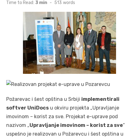
on
Time to Read:
3 min
-
513
words
Požarevac i šest opština u Srbiji
implementirali
softver UniDocs
u okviru projekta „Upravljanje
imovinom – korist za sve. Projekat e-uprave pod
nazivom „
Upravljanje imovinom – korist za sve
“
uspešno je realizovan u Požarevcu i šest opština u