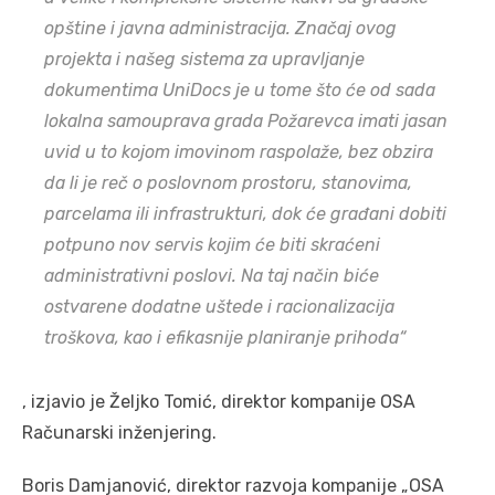
opštine i javna administracija. Značaj ovog
projekta i našeg sistema za upravljanje
dokumentima UniDocs je u tome što će od sada
lokalna samouprava grada Požarevca imati jasan
uvid u to kojom imovinom raspolaže, bez obzira
da li je reč o poslovnom prostoru, stanovima,
parcelama ili infrastrukturi, dok će građani dobiti
potpuno nov servis kojim će biti skraćeni
administrativni poslovi. Na taj način biće
ostvarene dodatne uštede i racionalizacija
troškova, kao i efikasnije planiranje prihoda“
, izjavio je Željko Tomić, direktor kompanije OSA
Računarski inženjering.
Boris Damjanović, direktor razvoja kompanije „OSA