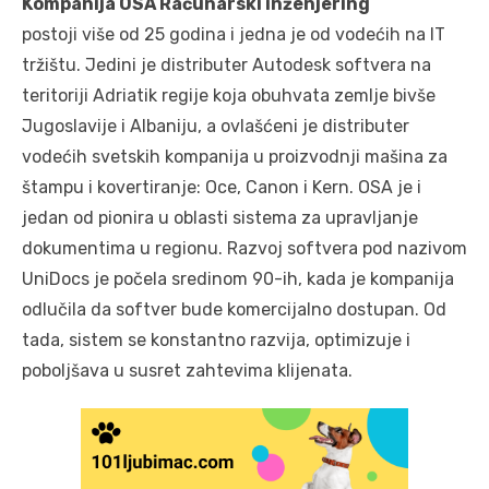
Kompanija OSA Računarski inženjering
postoji više od 25 godina i jedna je od vodećih na IT
tržištu. Jedini je distributer Autodesk softvera na
teritoriji Adriatik regije koja obuhvata zemlje bivše
Jugoslavije i Albaniju, a ovlašćeni je distributer
vodećih svetskih kompanija u proizvodnji mašina za
štampu i kovertiranje: Oce, Canon i Kern. OSA je i
jedan od pionira u oblasti sistema za upravljanje
dokumentima u regionu. Razvoj softvera pod nazivom
UniDocs je počela sredinom 90-ih, kada je kompanija
odlučila da softver bude komercijalno dostupan. Od
tada, sistem se konstantno razvija, optimizuje i
poboljšava u susret zahtevima klijenata.