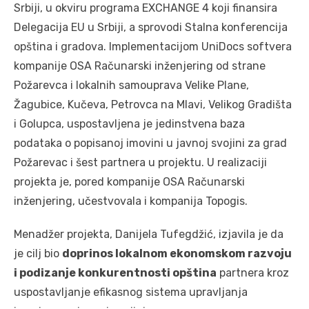
Srbiji, u okviru programa EXCHANGE 4 koji finansira
Delegacija EU u Srbiji, a sprovodi Stalna konferencija
opština i gradova. Implementacijom UniDocs softvera
kompanije OSA Računarski inženjering od strane
Požarevca i lokalnih samouprava Velike Plane,
Žagubice, Kučeva, Petrovca na Mlavi, Velikog Gradišta
i Golupca, uspostavljena je jedinstvena baza
podataka o popisanoj imovini u javnoj svojini za grad
Požarevac i šest partnera u projektu. U realizaciji
projekta je, pored kompanije OSA Računarski
inženjering, učestvovala i kompanija Topogis.
Menadžer projekta, Danijela Tufegdžić, izjavila je da
je cilj bio
doprinos lokalnom ekonomskom razvoju
i podizanje konkurentnosti opština
partnera kroz
uspostavljanje efikasnog sistema upravljanja