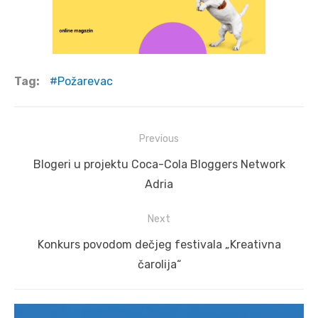
Tag:
Požarevac
Post
Previous
navigation
Previous
Blogeri u projektu Coca-Cola Bloggers Network
post:
Adria
Next
Next
Konkurs povodom dečjeg festivala „Kreativna
post:
čarolija“