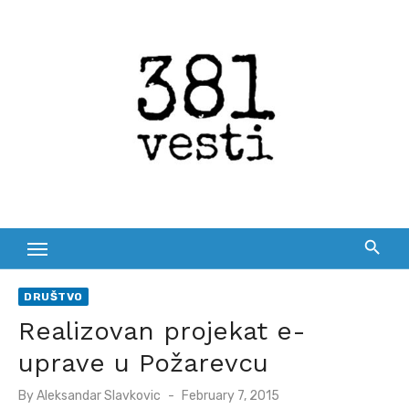
Skip
to
content
DRUŠTVO
Realizovan projekat e-
uprave u Požarevcu
Posted
By
Aleksandar Slavkovic
February 7, 2015