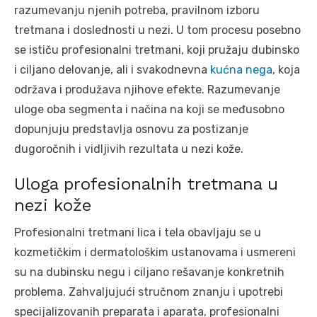
razumevanju njenih potreba, pravilnom izboru
tretmana i doslednosti u nezi. U tom procesu posebno
se ističu profesionalni tretmani, koji pružaju dubinsko
i ciljano delovanje, ali i svakodnevna
kućna nega
, koja
održava i produžava njihove efekte. Razumevanje
uloge oba segmenta i načina na koji se međusobno
dopunjuju predstavlja osnovu za postizanje
dugoročnih i vidljivih rezultata u nezi kože.
Uloga profesionalnih tretmana u
nezi kože
Profesionalni tretmani lica i tela obavljaju se u
kozmetičkim i dermatološkim ustanovama i usmereni
su na dubinsku negu i ciljano rešavanje konkretnih
problema. Zahvaljujući stručnom znanju i upotrebi
specijalizovanih preparata i aparata, profesionalni