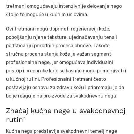
tretmani omogućavaju intenzivnije delovanje nego
što je to moguće u kućnim uslovima.
Ovi tretmani mogu doprineti regeneraciji kože,
poboljšanju njene teksture, ujednačavanju tena i
podsticanju prirodnih procesa obnove. Takođe,
stručna procena stanja kože je važan segment
profesionalne nege, jer omogućava individualni
pristup i preporuke koje se kasnije mogu primenjivati i
u kućnoj rutini. Profesionalni tretmani često
postavljaju osnovu za zdravu kožu i pripremaju je da
bolje reaguje na proizvode za svakodnevnu negu.
Značaj kućne nege u svakodnevnoj
rutini
Kućna nega predstavlja svakodnevni temelj nege