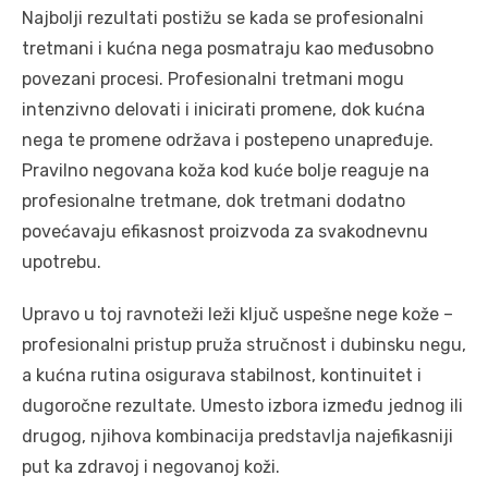
Najbolji rezultati postižu se kada se profesionalni
tretmani i kućna nega posmatraju kao međusobno
povezani procesi. Profesionalni tretmani mogu
intenzivno delovati i inicirati promene, dok kućna
nega te promene održava i postepeno unapređuje.
Pravilno negovana koža kod kuće bolje reaguje na
profesionalne tretmane, dok tretmani dodatno
povećavaju efikasnost proizvoda za svakodnevnu
upotrebu.
Upravo u toj ravnoteži leži ključ uspešne nege kože –
profesionalni pristup pruža stručnost i dubinsku negu,
a kućna rutina osigurava stabilnost, kontinuitet i
dugoročne rezultate. Umesto izbora između jednog ili
drugog, njihova kombinacija predstavlja najefikasniji
put ka zdravoj i negovanoj koži.