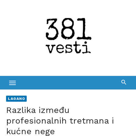
Skip
to
content
LAGANO
Razlika između
profesionalnih tretmana i
kućne nege