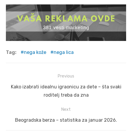
Tag:
nega kože
nega lica
Post
Previous
navigation
Previous
Kako izabrati idealnu igraonicu za dete – šta svaki
post:
roditelj treba da zna
Next
Next
Beogradska berza – statistika za januar 2026.
post: