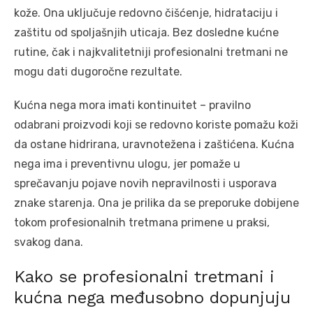
kože. Ona uključuje redovno čišćenje, hidrataciju i
zaštitu od spoljašnjih uticaja. Bez dosledne kućne
rutine, čak i najkvalitetniji profesionalni tretmani ne
mogu dati dugoročne rezultate.
Kućna nega mora imati kontinuitet – pravilno
odabrani proizvodi koji se redovno koriste pomažu koži
da ostane hidrirana, uravnotežena i zaštićena. Kućna
nega ima i preventivnu ulogu, jer pomaže u
sprečavanju pojave novih nepravilnosti i usporava
znake starenja. Ona je prilika da se preporuke dobijene
tokom profesionalnih tretmana primene u praksi,
svakog dana.
Kako se profesionalni tretmani i
kućna nega međusobno dopunjuju