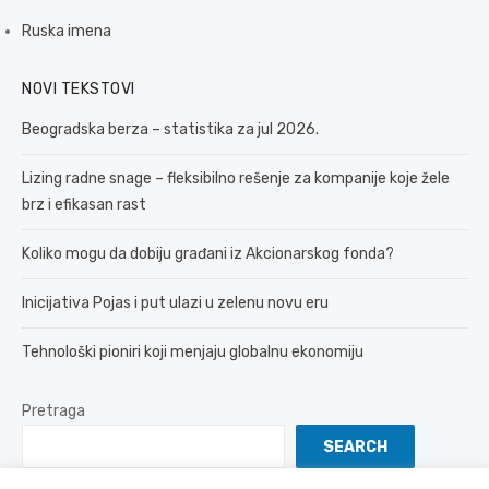
Ruska imena
NOVI TEKSTOVI
Beogradska berza – statistika za jul 2026.
Lizing radne snage – fleksibilno rešenje za kompanije koje žele
brz i efikasan rast
Koliko mogu da dobiju građani iz Akcionarskog fonda?
Inicijativa Pojas i put ulazi u zelenu novu eru
Tehnološki pioniri koji menjaju globalnu ekonomiju
Pretraga
SEARCH