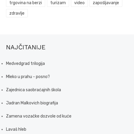
trgovina na berzi
turizam
video
zapošljavanje
zdravlje
NAJČITANIJE
Medvedgrad trilogija
Mleko u prahu - posno?
Zajednica saobraćajnih škola
Jadran Malkovich biografija
Zamena vozačke dozvole od kuće
Lavaš hleb