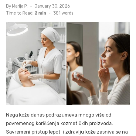
Posted
By
Marija P.
January 30, 2026
on
Time to Read:
2 min
-
381
words
Nega kože danas podrazumeva mnogo više od
povremenog korišćenja kozmetičkih proizvoda.
Savremeni pristup lepoti i zdravlju kože zasniva se na