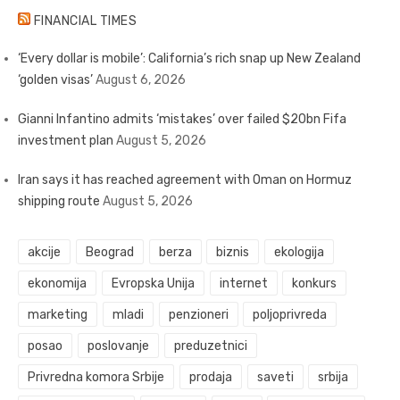
FINANCIAL TIMES
‘Every dollar is mobile’: California’s rich snap up New Zealand
‘golden visas’
August 6, 2026
Gianni Infantino admits ‘mistakes’ over failed $20bn Fifa
investment plan
August 5, 2026
Iran says it has reached agreement with Oman on Hormuz
shipping route
August 5, 2026
akcije
Beograd
berza
biznis
ekologija
ekonomija
Evropska Unija
internet
konkurs
marketing
mladi
penzioneri
poljoprivreda
posao
poslovanje
preduzetnici
Privredna komora Srbije
prodaja
saveti
srbija