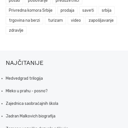
posao
poslovanje
preduzetnici
Privredna komora Srbije
prodaja
saveti
srbija
trgovina na berzi
turizam
video
zapošljavanje
zdravlje
NAJČITANIJE
Medvedgrad trilogija
Mleko u prahu - posno?
Zajednica saobraćajnih škola
Jadran Malkovich biografija