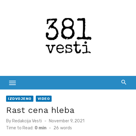
Skip
to
content
IZDVOJENO
VIDEO
Rast cena hleba
Posted
By
Redakcija Vesti
November 9, 2021
on
Time to Read:
0 min
-
26
words