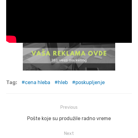
Tag:
cena hleba
hleb
poskupljenje
Post
Previous
navigation
Previous
Pošte koje su produžile radno vreme
post:
Next