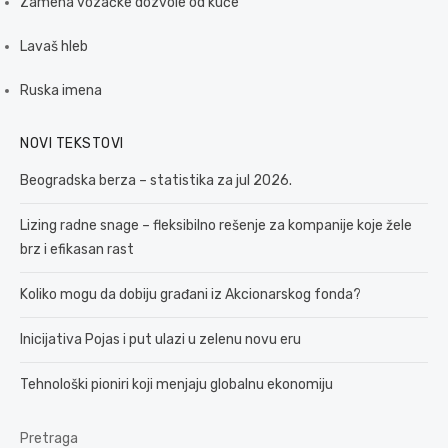
Zamena vozačke dozvole od kuće
Lavaš hleb
Ruska imena
NOVI TEKSTOVI
Beogradska berza – statistika za jul 2026.
Lizing radne snage – fleksibilno rešenje za kompanije koje žele
brz i efikasan rast
Koliko mogu da dobiju građani iz Akcionarskog fonda?
Inicijativa Pojas i put ulazi u zelenu novu eru
Tehnološki pioniri koji menjaju globalnu ekonomiju
Pretraga