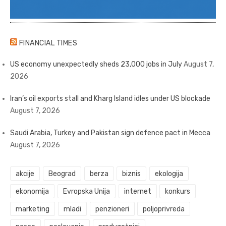
FINANCIAL TIMES
US economy unexpectedly sheds 23,000 jobs in July
August 7,
2026
Iran’s oil exports stall and Kharg Island idles under US blockade
August 7, 2026
Saudi Arabia, Turkey and Pakistan sign defence pact in Mecca
August 7, 2026
akcije
Beograd
berza
biznis
ekologija
ekonomija
Evropska Unija
internet
konkurs
marketing
mladi
penzioneri
poljoprivreda