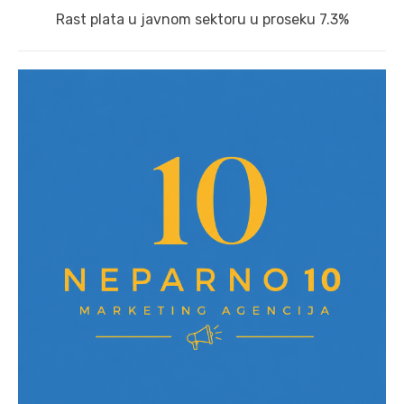
Next
Rast plata u javnom sektoru u proseku 7.3%
post: