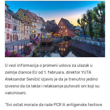
U vezi informacija o promeni uslova za ulazak u
zemlje članice EU od 1. februara, direktor YUTA
Aleksandar Seničić izjavio je da je trenutno jedino
izvesno da će lakše i relaksanije putovati oni koji su
vakcinisani.
“Svi ostali moraće da rade PCR ili antigenske testove