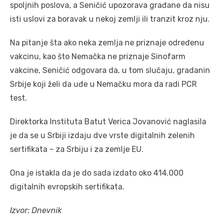
spoljnih poslova, a Seničić upozorava građane da nisu
isti uslovi za boravak u nekoj zemlji ili tranzit kroz nju.
Na pitanje šta ako neka zemlja ne priznaje određenu
vakcinu, kao što Nemačka ne priznaje Sinofarm
vakcine, Seničić odgovara da, u tom slučaju, gradanin
Srbije koji želi da uđe u Nemačku mora da radi PCR
test.
Direktorka Instituta Batut Verica Jovanović naglasila
je da se u Srbiji izdaju dve vrste digitalnih zelenih
sertifikata – za Srbiju i za zemlje EU.
Ona je istakla da je do sada izdato oko 414.000
digitalnih evropskih sertifikata.
Izvor: Dnevnik