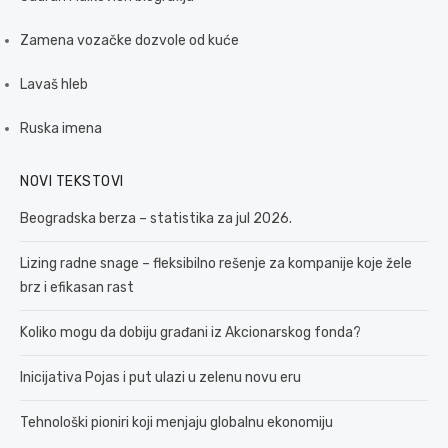
Zamena vozačke dozvole od kuće
Lavaš hleb
Ruska imena
NOVI TEKSTOVI
Beogradska berza – statistika za jul 2026.
Lizing radne snage – fleksibilno rešenje za kompanije koje žele
brz i efikasan rast
Koliko mogu da dobiju građani iz Akcionarskog fonda?
Inicijativa Pojas i put ulazi u zelenu novu eru
Tehnološki pioniri koji menjaju globalnu ekonomiju