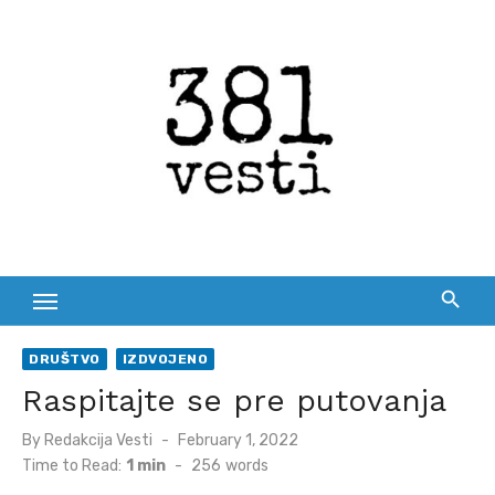
Skip
to
content
DRUŠTVO
IZDVOJENO
Raspitajte se pre putovanja
Posted
By
Redakcija Vesti
February 1, 2022
on
Time to Read:
1 min
-
256
words