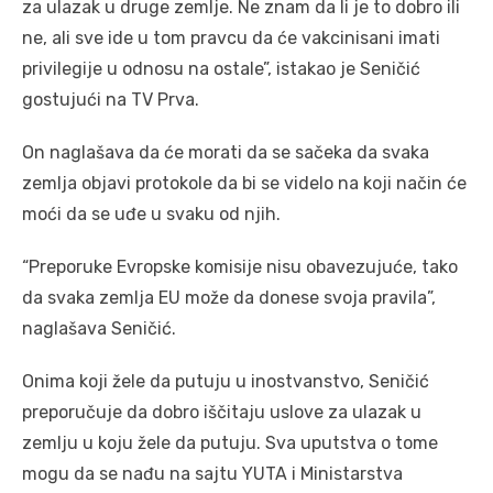
za ulazak u druge zemlje. Ne znam da li je to dobro ili
ne, ali sve ide u tom pravcu da će vakcinisani imati
privilegije u odnosu na ostale”, istakao je Seničić
gostujući na TV Prva.
On naglašava da će morati da se sačeka da svaka
zemlja objavi protokole da bi se videlo na koji način će
moći da se uđe u svaku od njih.
“Preporuke Evropske komisije nisu obavezujuće, tako
da svaka zemlja EU može da donese svoja pravila”,
naglašava Seničić.
Onima koji žele da putuju u inostvanstvo, Seničić
preporučuje da dobro iščitaju uslove za ulazak u
zemlju u koju žele da putuju. Sva uputstva o tome
mogu da se nađu na sajtu YUTA i Ministarstva