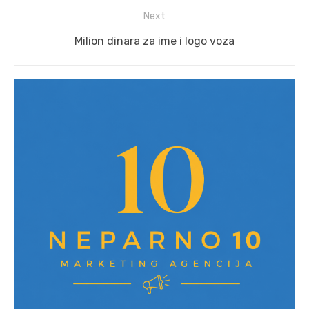
post:
Next
Next
Milion dinara za ime i logo voza
post: