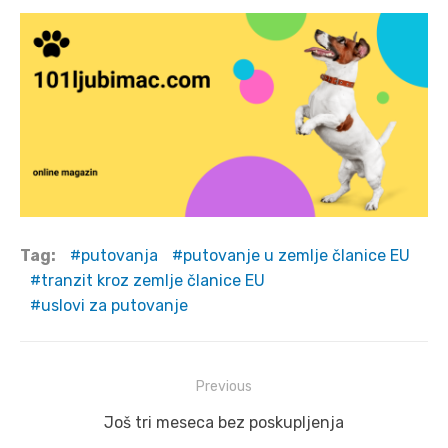
Tag:
putovanja
putovanje u zemlje članice EU
tranzit kroz zemlje članice EU
uslovi za putovanje
Post
Previous
navigation
Previous
Još tri meseca bez poskupljenja