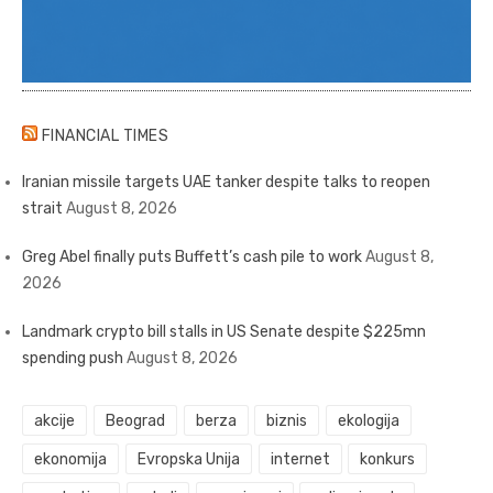
FINANCIAL TIMES
Iranian missile targets UAE tanker despite talks to reopen
strait
August 8, 2026
Greg Abel finally puts Buffett’s cash pile to work
August 8,
2026
Landmark crypto bill stalls in US Senate despite $225mn
spending push
August 8, 2026
akcije
Beograd
berza
biznis
ekologija
ekonomija
Evropska Unija
internet
konkurs