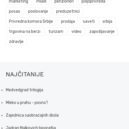
marketing
mladi
penzioneri
poljoprivreda
posao
poslovanje
preduzetnici
Privredna komora Srbije
prodaja
saveti
srbija
trgovina na berzi
turizam
video
zapošljavanje
zdravlje
NAJČITANIJE
Medvedgrad trilogija
Mleko u prahu - posno?
Zajednica saobraćajnih škola
Jadran Malkovich biografija