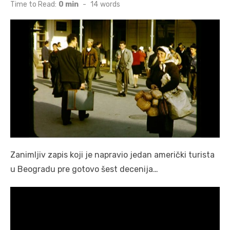
on
Time to Read:
0 min
-
14
words
Zanimljiv zapis koji je napravio jedan američki turista
u Beogradu pre gotovo šest decenija…