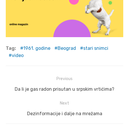
Tag:
1961. godine
Beograd
stari snimci
video
Post
Previous
navigation
Previous
Da li je gas radon prisutan u srpskim vrtićima?
post:
Next
Next
Dezinformacije i dalje na mrežama
post: