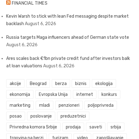
FINANCIAL TIMES
Kevin Warsh to stick with lean Fed messaging despite market
backlash
August 6, 2026
Russia targets Maga influencers ahead of German state vote
August 6, 2026
Ares scales back €1bn private credit fund after investors balk
at loan valuations
August 6, 2026
akcije
Beograd
berza
biznis
ekologija
ekonomija
Evropska Unija
internet
konkurs
marketing
mladi
penzioneri
poljoprivreda
posao
poslovanje
preduzetnici
Privredna komora Srbije
prodaja
saveti
srbija
trgovina na berzi
turizam
video
zapošljavanje