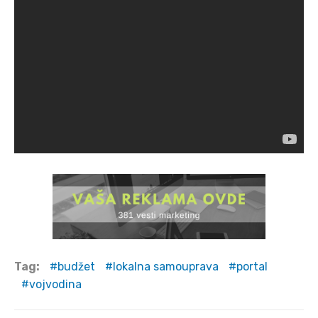
Tag:
budžet
lokalna samouprava
portal
vojvodina