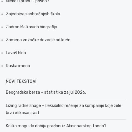
Mleko u prahu - posno?
Zajednica saobraćajnih škola
Jadran Malkovich biografija
Zamena vozačke dozvole od kuće
Lavaš hleb
Ruska imena
NOVI TEKSTOVI
Beogradska berza – statistika za jul 2026.
Lizing radne snage – fleksibilno rešenje za kompanije koje žele
brz i efikasan rast
Koliko mogu da dobiju građani iz Akcionarskog fonda?