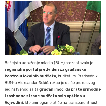
Bečejsko udruženje mladih (BUM) prezentovalo je
regionalni portal predviđen za građansku
kontrolu lokalnih budžeta
, budžeti.rs. Predsednik
BUM-a Aleksandar Đekić, rekao je da će preko ovog
jedinstvenog sajta
građani moći da prate prihodne
i rashodne strane budžeta svih opština u
Vojvodini
, što umnogome utiče na transparentnost