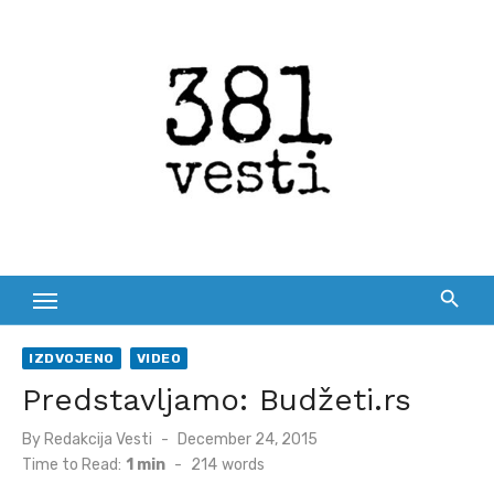
Skip
to
content
IZDVOJENO
VIDEO
Predstavljamo: Budžeti.rs
Posted
By
Redakcija Vesti
December 24, 2015
on
Time to Read:
1 min
-
214
words