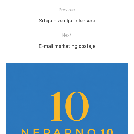
Post
Previous
navigation
Previous
Srbija – zemlja frilensera
post:
Next
Next
E-mail marketing opstaje
post: