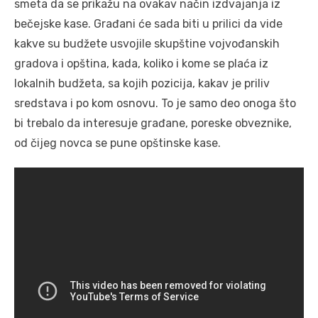
smeta da se prikažu na ovakav način izdvajanja iz
bečejske kase. Građani će sada biti u prilici da vide
kakve su budžete usvojile skupštine vojvođanskih
gradova i opština, kada, koliko i kome se plaća iz
lokalnih budžeta, sa kojih pozicija, kakav je priliv
sredstava i po kom osnovu. To je samo deo onoga što
bi trebalo da interesuje građane, poreske obveznike,
od čijeg novca se pune opštinske kase.