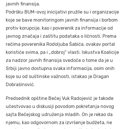
javnih finansija.
Podršku BUM-ovoj inicijativi pružile su i organizacije
koje se bave monitoringom javnih finansija i borbom
protiv korupcije, kao i poverenik za informacije od
javnog značaja i zaštitu podataka o ličnosti. Prema
rečima poverenika Rodoljuba Šabića, ovakav portal
koristiće svima, pa i „dobroj“ vlasti. Iskustva Koalicije
za nadzor javnih finansija svedoče o tome da je u
Srbiji javno dostupna svaka informacija, osim onih
koje su od suštinske važnosti, istakao je Dragan
Dobrašinović.
Predsednik opštine Bečej Vuk Radojević je takođe
učestvovao u diskusiji povodom pokretanja novog
sajta Bečejskog udruženja mladih. On je rekao da
njemu, kao odgovornom za izvršenje budžeta, ne