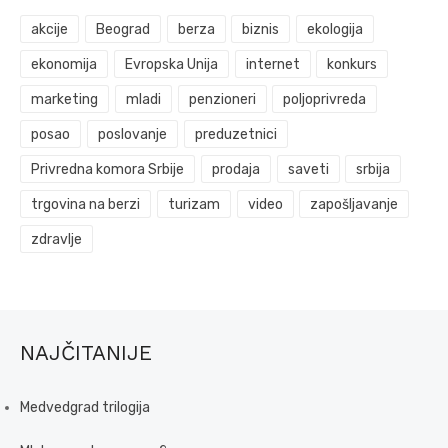
akcije
Beograd
berza
biznis
ekologija
ekonomija
Evropska Unija
internet
konkurs
marketing
mladi
penzioneri
poljoprivreda
posao
poslovanje
preduzetnici
Privredna komora Srbije
prodaja
saveti
srbija
trgovina na berzi
turizam
video
zapošljavanje
zdravlje
NAJČITANIJE
Medvedgrad trilogija