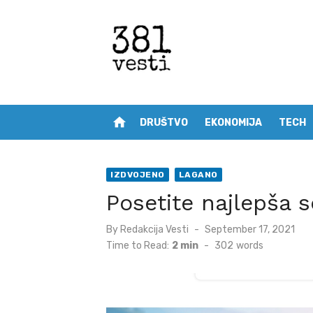
Skip
to
content
home
DRUŠTVO
EKONOMIJA
TECH
IZDVOJENO
LAGANO
Posetite najlepša s
Posted
By
Redakcija Vesti
September 17, 2021
on
Time to Read:
2 min
-
302
words