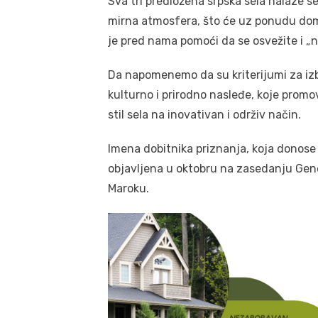
Sva tri predložena srpska sela nalaze se
mirna atmosfera, što će uz ponudu doma
je pred nama pomoći da se osvežite i „n
Da napomenemo da su kriterijumi za izbo
kulturno i prirodno nasleđe, koje promov
stil sela na inovativan i održiv način.
Imena dobitnika priznanja, koja donose 
objavljena u oktobru na zasedanju Gene
Maroku.