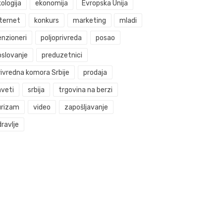
ologija
ekonomija
Evropska Unija
nternet
konkurs
marketing
mladi
enzioneri
poljoprivreda
posao
oslovanje
preduzetnici
rivredna komora Srbije
prodaja
aveti
srbija
trgovina na berzi
urizam
video
zapošljavanje
ravlje