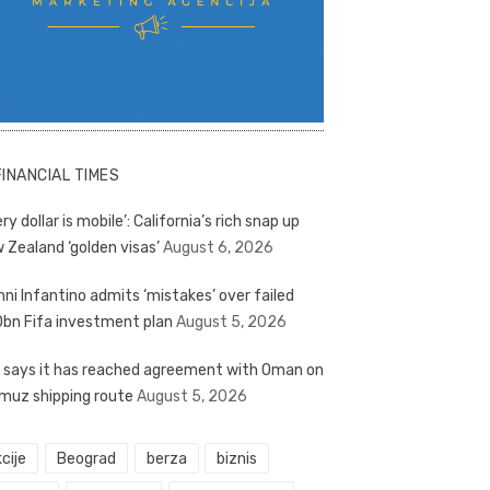
FINANCIAL TIMES
ry dollar is mobile’: California’s rich snap up
 Zealand ‘golden visas’
August 6, 2026
nni Infantino admits ‘mistakes’ over failed
bn Fifa investment plan
August 5, 2026
n says it has reached agreement with Oman on
muz shipping route
August 5, 2026
cije
Beograd
berza
biznis