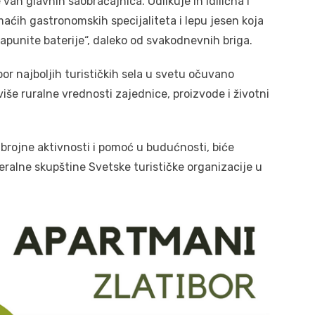
 van glavnih saobraćajnica. Odlikuje ih idilična i
ćih gastronomskih specijaliteta i lepu jesen koja
apunite baterije“, daleko od svakodnevnih briga.
r najboljih turističkih sela u svetu očuvano
iše ruralne vrednosti zajednice, proizvode i životni
brojne aktivnosti i pomoć u budućnosti, biće
ralne skupštine Svetske turističke organizacije u