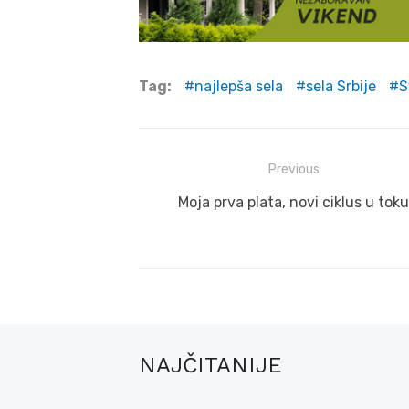
Tag:
najlepša sela
sela Srbije
S
Post
Previous
navigation
Previous
Moja prva plata, novi ciklus u toku
post:
NAJČITANIJE