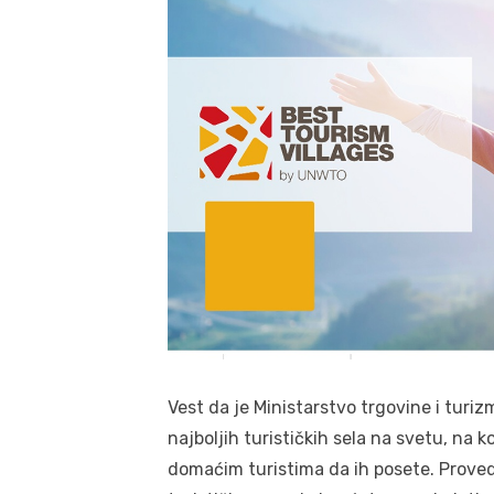
Vest da je Ministarstvo trgovine i turiz
najboljih turističkih sela na svetu, na k
domaćim turistima da ih posete. Prove