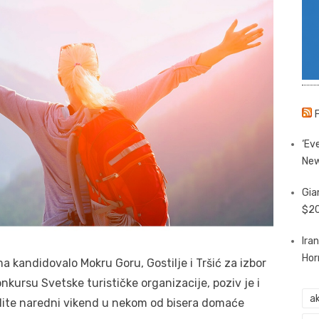
‘Eve
New
Gia
$20
Ira
Hor
ma kandidovalo Mokru Goru, Gostilje i Tršić za izbor
onkursu Svetske turističke organizacije, poziv je i
ak
dite naredni vikend u nekom od bisera domaće