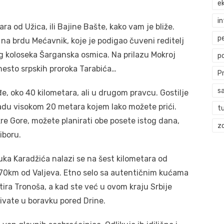
ek
i
ra od Užica, ili Bajine Bašte, kako vam je bliže.
p
na brdu Mećavnik, koje je podigao čuveni reditelj
kog koloseka Šarganska osmica. Na prilazu Mokroj
p
mesto srpskih proroka Tarabića…
P
s
, oko 40 kilometara, ali u drugom pravcu. Gostilje
du visokom 20 metara kojem lako možete prići.
t
kre Gore, možete planirati obe posete istog dana,
zd
iboru.
uka Karadžića nalazi se na šest kilometara od
70km od Valjeva. Etno selo sa autentičnim kućama
tira Tronoša, a kad ste već u ovom kraju Srbije
ivate u boravku pored Drine.