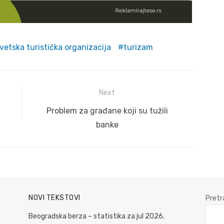
vetska turistička organizacija
turizam
Next
Next
Problem za građane koji su tužili
post:
banke
NOVI TEKSTOVI
Pretr
Beogradska berza – statistika za jul 2026.