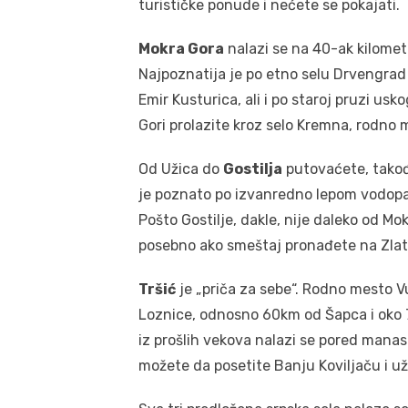
turističke ponude i nećete se pokajati.
Mokra Gora
nalazi se na 40-ak kilometa
Najpoznatija je po etno selu Drvengrad 
Emir Kusturica, ali i po staroj pruzi us
Gori prolazite kroz selo Kremna, rodno 
Od Užica do
Gostilja
putovaćete, takođe
je poznato po izvanredno lepom vodopa
Pošto Gostilje, dakle, nije daleko od Mo
posebno ako smeštaj pronađete na Zlat
Tršić
je „priča za sebe“. Rodno mesto V
Loznice, odnosno 60km od Šapca i oko 
iz prošlih vekova nalazi se pored manas
možete da posetite Banju Koviljaču i už