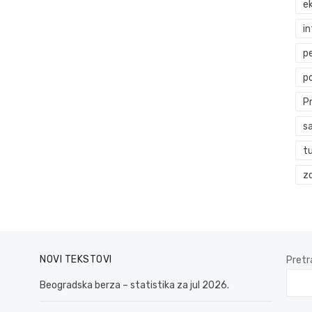
ek
i
p
p
P
s
t
zd
NOVI TEKSTOVI
Pretr
Beogradska berza – statistika za jul 2026.