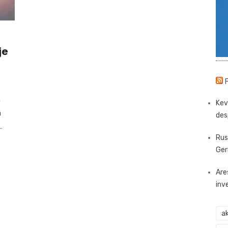
je
a
Kev
a
des
…
Rus
Ger
Are
inv
ak