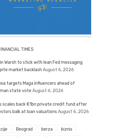
FINANCIAL TIMES
in Warsh to stick with lean Fed messaging
pite market backlash
August 6, 2026
sia targets Maga influencers ahead of
man state vote
August 6, 2026
s scales back €1bn private credit fund after
estors balk at loan valuations
August 6, 2026
cije
Beograd
berza
biznis