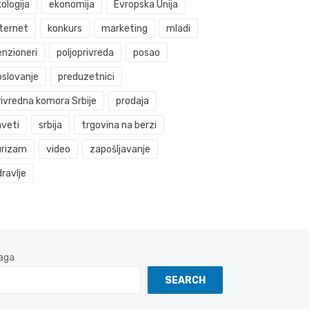
ologija
ekonomija
Evropska Unija
nternet
konkurs
marketing
mladi
enzioneri
poljoprivreda
posao
oslovanje
preduzetnici
rivredna komora Srbije
prodaja
aveti
srbija
trgovina na berzi
urizam
video
zapošljavanje
ravlje
aga
SEARCH