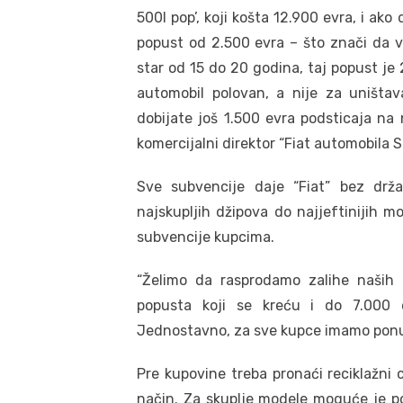
500l pop’, koji košta 12.900 evra, i ako
popust od 2.500 evra – što znači da v
star od 15 do 20 godina, taj popust je 
automobil polovan, a nije za uništava
dobijate još 1.500 evra podsticaja na
komercijalni direktor “Fiat automobila Sr
Sve subvencije daje “Fiat” bez drž
najskupljih džipova do najjeftinijih 
subvencije kupcima.
“Želimo da rasprodamo zalihe naših 
popusta koji se kreću i do 7.000 
Jednostavno, za sve kupce imamo ponud
Pre kupovine treba pronaći reciklažni 
način. Za skuplje modele moguće je pok