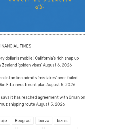
FINANCIAL TIMES
ry dollar is mobile’: California’s rich snap up
 Zealand ‘golden visas’
August 6, 2026
nni Infantino admits ‘mistakes’ over failed
bn Fifa investment plan
August 5, 2026
n says it has reached agreement with Oman on
muz shipping route
August 5, 2026
cije
Beograd
berza
biznis