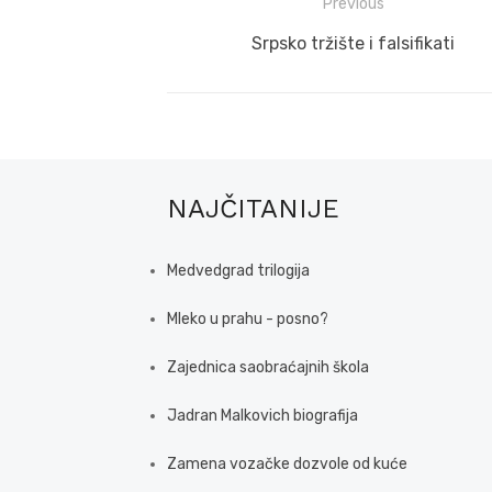
Post
Previous
navigation
Previous
Srpsko tržište i falsifikati
post:
NAJČITANIJE
Medvedgrad trilogija
Mleko u prahu - posno?
Zajednica saobraćajnih škola
Jadran Malkovich biografija
Zamena vozačke dozvole od kuće