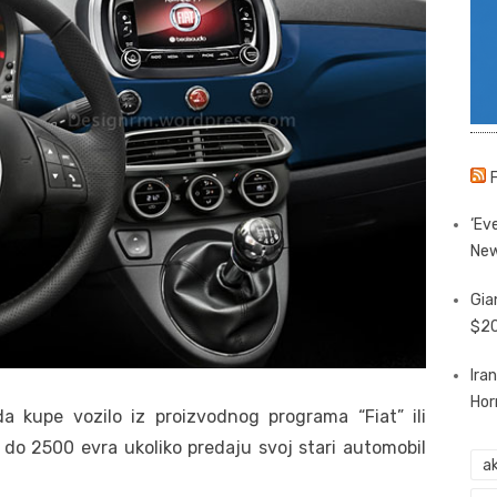
‘Eve
New
Gia
$20
Ira
Hor
a kupe vozilo iz proizvodnog programa “Fiat” ili
do 2500 evra ukoliko predaju svoj stari automobil
ak