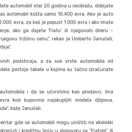
 date automobil star 20 godina u reciklažu, dobijate
as automobil košta samo 10.400 evra. Ako je auto
2.000 evra, za keš je popust 1.000 evra i ako imate
nje, ako ga dajete ‘Fiatu’ ili njegovom dileru –
 njegovu tržišnu cenu”, rekao je Umberto Janučeli,
bije”.
avnih podsticaja, a za sve vrste automobila od
modela postoje tabele u kojima su tačno izračunate
automobila i da se učvrstimo kao prodavci. Ima
evra kod kupovine najskupljih modela džipova.
e”, kaže Janučeli.
centar gde se automobili mogu uništiti na ekološki
renuti i kreditnu liniju u dogovoru sa “Fiatom” ili