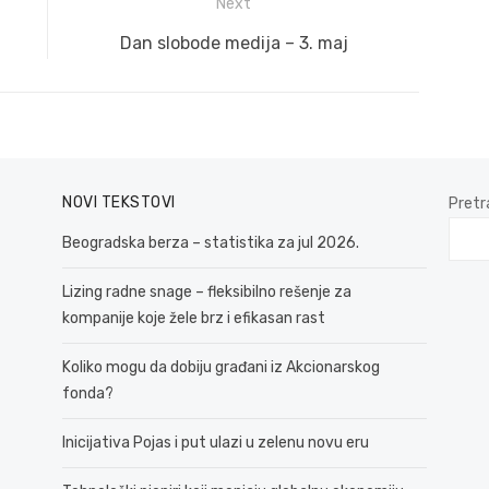
Next
Next
Dan slobode medija – 3. maj
post:
NOVI TEKSTOVI
Pretr
Beogradska berza – statistika za jul 2026.
Lizing radne snage – fleksibilno rešenje za
kompanije koje žele brz i efikasan rast
Koliko mogu da dobiju građani iz Akcionarskog
fonda?
Inicijativa Pojas i put ulazi u zelenu novu eru