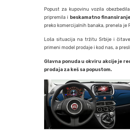
Popust za kupovinu vozila obezbedila 
pripremila i
beskamatno finansiranje
preko komercijalnih banaka, prenela je R
Loša situacija na tržitu Srbije i čitav
primeni model prodaje i kod nas, a presl
Glavna ponuda u okviru akcije je re
prodaja za keš sa popustom.