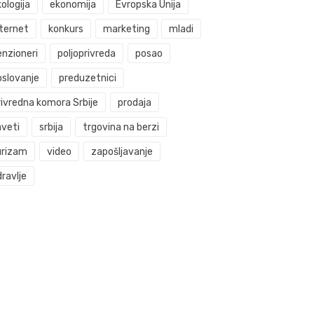
ologija
ekonomija
Evropska Unija
nternet
konkurs
marketing
mladi
enzioneri
poljoprivreda
posao
oslovanje
preduzetnici
rivredna komora Srbije
prodaja
aveti
srbija
trgovina na berzi
urizam
video
zapošljavanje
ravlje