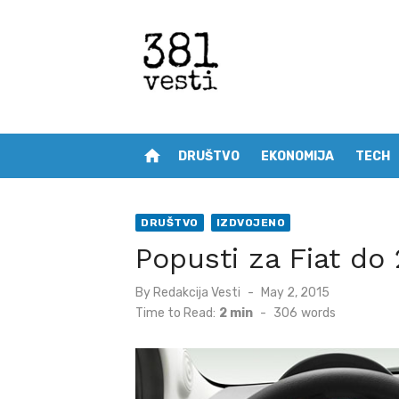
Skip
to
content
home
DRUŠTVO
EKONOMIJA
TECH
DRUŠTVO
IZDVOJENO
Popusti za Fiat do
Posted
By
Redakcija Vesti
May 2, 2015
on
Time to Read:
2 min
-
306
words