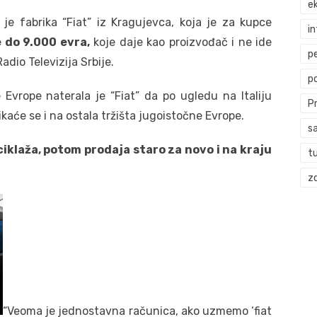
ek
je fabrika “Fiat” iz Kragujevca, koja je za kupce
i
 do 9.000 evra,
koje daje kao proizvođač i ne ide
p
adio Televizija Srbije.
p
e Evrope naterala je “Fiat” da po ugledu na Italiju
P
ikaće se i na ostala tržišta jugoistočne Evrope.
s
ciklaža, potom prodaja staro za novo i na kraju
t
zd
“Veoma je jednostavna računica, ako uzmemo ‘fiat