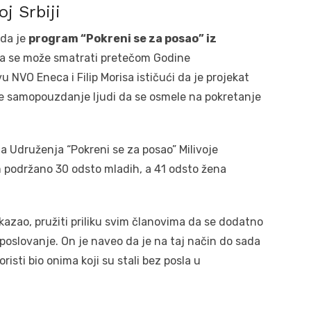
j Srbiji
 da je
program “Pokreni se za posao” iz
da se može smatrati pretečom Godine
u NVO Eneca i Filip Morisa ističući da je projekat
je samopouzdanje ljudi da se osmele na pokretanje
 Udruženja “Pokreni se za posao” Milivoje
m podržano 30 odsto mladih, a 41 odsto žena
kazao, pružiti priliku svim članovima da se dodatno
poslovanje. On je naveo da je na taj način do sada
oristi bio onima koji su stali bez posla u