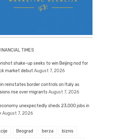
FINANCIAL TIMES
nshot shake-up seeks to win Beijing nod for
ck market debut
August 7, 2026
in reinstates border controls on Italy as
sions rise over migrants
August 7, 2026
economy unexpectedly sheds 23,000 jobs in
y
August 7, 2026
cije
Beograd
berza
biznis