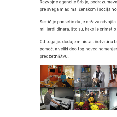
Razvojne agencije Srbije, podrazumeva
pre svega mladima, ženskom i socijaln
Sertić je podsetio da je država odvojil
milijardi dinara, što su, kako je primet
Od toga je, dodaje ministar, četvrtina
pomoć, a veliki deo tog novca namenje
predzetništvu.