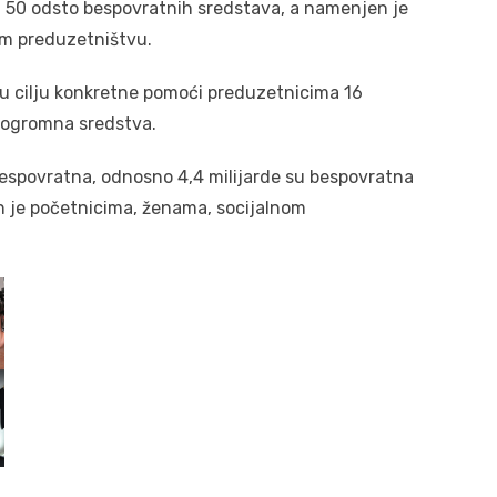
 50 odsto bespovratnih sredstava, a namenjen je
om preduzetništvu.
a u cilju konkretne pomoći preduzetnicima 16
io ogromna sredstva.
 bespovratna, odnosno 4,4 milijarde su bespovratna
n je početnicima, ženama, socijalnom