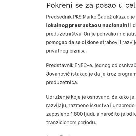
Pokreni se za posao u celo
Predsednik PKS Marko Čadež ukazao je
lokalnog presrastao u nacionalni
i 
preduzetništva. On je pohvalio inicijativ
pomogao da se otklone strahovi i razvi
privatnog biznisa.
Predstavnik ENEC-e, jednog od osnivača
Jovanović istakao je da je kroz progra
preduzetnica.
Udruženje koje je osnovano, će kako je 
razvijaju, razmene iskustva i unaprede 
zaposleno 1.800 ljudi, a naročito je od k
tranzicionom periodu.