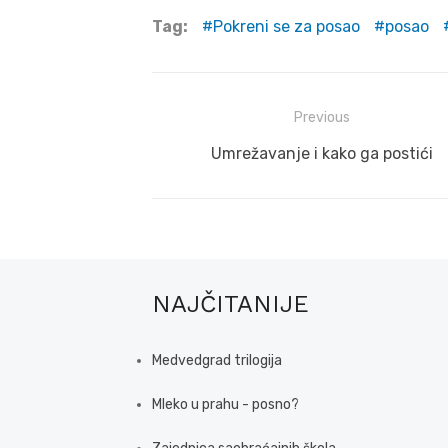
Tag:
Pokreni se za posao
posao
Post
Previous
navigation
Previous
Umrežavanje i kako ga postići
post:
NAJČITANIJE
Medvedgrad trilogija
Mleko u prahu - posno?