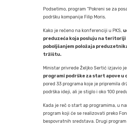
Podsetimo, program “Pokreni se za pos
podršku kompanije Filip Moris.
Kako je rečeno na konferenciji u PKS,
u
preduzeća koja posluju na teritoriji
poboljšanjem položaja preduzetnik
tržištu.
Ministar privrede Željko Sertić izjavio j
programi podrške za start apove u
pored 33 programa koje je pripremila drž
podrška ideji, ali je stiglo i oko 100 pre
Kada je reč o start ap programima, u na
program koji će se realizovati preko Fo
bespovratnih sredstava. Drugi program k