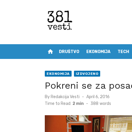
Skip
to
content
home
DRUŠTVO
EKONOMIJA
TECH
EKONOMIJA
IZDVOJENO
Pokreni se za posa
Posted
By
Redakcija Vesti
April 6, 2016
on
Time to Read:
2 min
-
388
words