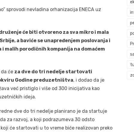
ek
ao” sprovodi nevladina orhanizacija ENECA uz
i
p
druženje će biti otvoreno za sva mikro i mala
p
 Srbije, a baviće se unapređenjem poslovanja i
P
a i malih porodičnih kompanija na domaćem
s
t
e da će
za dve do tri nedelje startovati
zd
 okviru Godine preduzetništva
, i dodao da je
ava već pristiglo i više od 300 inicijativa kao
duzetničkih ideja.
redne dve do tri nedelje planirano je da startuje
nda za razvoj, a koji podrazumeva 30 odsto
oji će startovati u to vreme biće realizovan preko