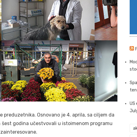
Moo
sto
Spa
ten
US 
Jul
e preduzetnika. Osnovano je 4. aprila, sa ciljem da
ih šest godina učestvovali u istoimenom programu
ak
e zainteresovane.