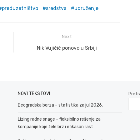
preduzetništvo
sredstva
udruženje
Next
Next
Nik Vujičić ponovo u Srbiji
post:
NOVI TEKSTOVI
Pretr
Beogradska berza – statistika za jul 2026.
Lizing radne snage – fleksibilno rešenje za
kompanije koje žele brz i efikasan rast