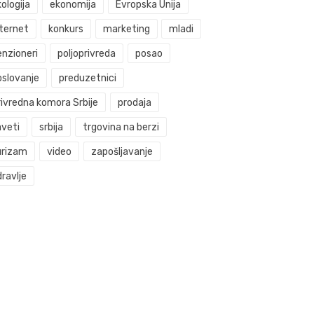
ologija
ekonomija
Evropska Unija
nternet
konkurs
marketing
mladi
enzioneri
poljoprivreda
posao
oslovanje
preduzetnici
rivredna komora Srbije
prodaja
aveti
srbija
trgovina na berzi
urizam
video
zapošljavanje
ravlje