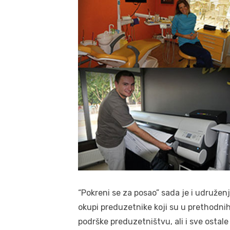
“Pokreni se za posao” sada je i udruženj
okupi preduzetnike koji su u prethodn
podrške preduzetništvu, ali i sve ostal