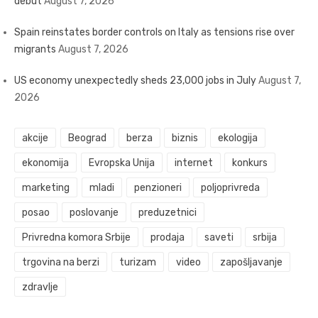
debut
August 7, 2026
Spain reinstates border controls on Italy as tensions rise over
migrants
August 7, 2026
US economy unexpectedly sheds 23,000 jobs in July
August 7,
2026
akcije
Beograd
berza
biznis
ekologija
ekonomija
Evropska Unija
internet
konkurs
marketing
mladi
penzioneri
poljoprivreda
posao
poslovanje
preduzetnici
Privredna komora Srbije
prodaja
saveti
srbija
trgovina na berzi
turizam
video
zapošljavanje
zdravlje