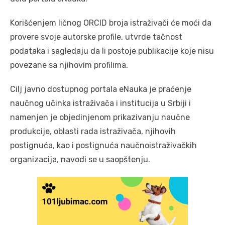
Korišćenjem ličnog ORCID broja istraživači će moći da
provere svoje autorske profile, utvrde tačnost
podataka i sagledaju da li postoje publikacije koje nisu
povezane sa njihovim profilima.
Cilj javno dostupnog portala eNauka je praćenje
naučnog učinka istraživača i institucija u Srbiji i
namenjen je objedinjenom prikazivanju naučne
produkcije, oblasti rada istraživača, njihovih
postignuća, kao i postignuća naučnoistraživačkih
organizacija, navodi se u saopštenju.