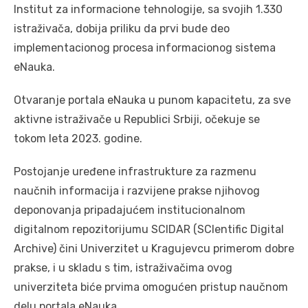
Institut za informacione tehnologije, sa svojih 1.330
istraživača, dobija priliku da prvi bude deo
implementacionog procesa informacionog sistema
eNauka.
Otvaranje portala eNauka u punom kapacitetu, za sve
aktivne istraživače u Republici Srbiji, očekuje se
tokom leta 2023. godine.
Postojanje uređene infrastrukture za razmenu
naučnih informacija i razvijene prakse njihovog
deponovanja pripadajućem institucionalnom
digitalnom repozitorijumu SCIDAR (SCIentific Digital
Archive) čini Univerzitet u Kragujevcu primerom dobre
prakse, i u skladu s tim, istraživačima ovog
univerziteta biće prvima omogućen pristup naučnom
delu portala eNauka.