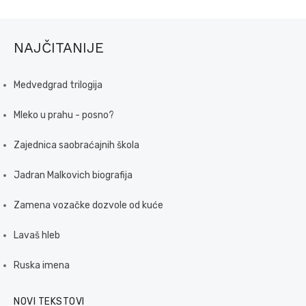
NAJČITANIJE
Medvedgrad trilogija
Mleko u prahu - posno?
Zajednica saobraćajnih škola
Jadran Malkovich biografija
Zamena vozačke dozvole od kuće
Lavaš hleb
Ruska imena
NOVI TEKSTOVI