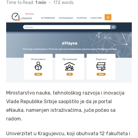
on
Time to Read:
1 min
-
172
words
Ministarstvo nauke, tehnološkog razvoja i inovacija
Vlade Republike Srbije saopštilo je da je portal
eNauka, namenjen istraživačima, juče počeo sa
radom.
Univerzitet u Kragujevcu, koji obuhvata 12 fakulteta i