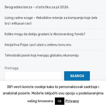
Beogradska berza – statistika za jul 2026.
Lizing radne snage – fleksibilno rešenje za kompanije koje žele
brz i efikasan rast
Koliko mogu da dobiju građani iz Akcionarskog fonda?
Inicijativa Pojas i put ulazi u zelenu novu eru
Tehnološki pioniri koji menjaju globalnu ekonomiju
Pretraga
SEARCH
381 vesti koriste cookije kako bi personalizovali sadržaje i
analizirali posete. Možete isključiti ovu opciju u podešavanjima
© 2026 381 vesti
Politika Privatnosti
vašeg browsera.
Privacy
OK