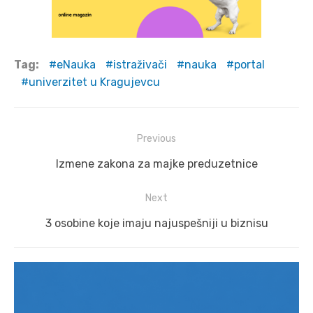
Tag:
eNauka
istraživači
nauka
portal
univerzitet u Kragujevcu
Post
Previous
navigation
Previous
Izmene zakona za majke preduzetnice
post:
Next
Next
3 osobine koje imaju najuspešniji u biznisu
post: