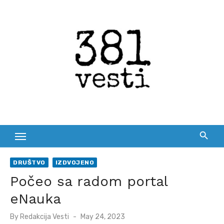
Skip
to
content
DRUŠTVO
IZDVOJENO
Počeo sa radom portal
eNauka
Posted
By
Redakcija Vesti
May 24, 2023