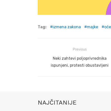
Tag:
izmena zakona
majke
oče
Post
Previous
navigation
Previous
Neki zahtevi poljoprivrednika
post:
ispunjeni, protesti obustavljeni
NAJČITANIJE