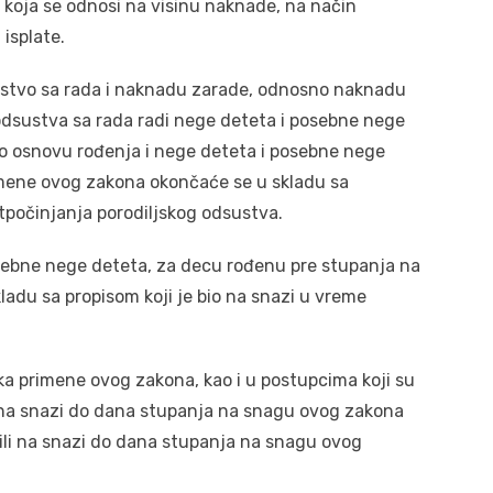
 koja se odnosi na visinu naknade, na način
isplate.
ustvo sa rada i naknadu zarade, odnosno naknadu
odsustva sa rada radi nege deteta i posebne nege
po osnovu rođenja i nege deteta i posebne nege
imene ovog zakona okončaće se u skladu sa
otpočinjanja porodiljskog odsustva.
ebne nege deteta, za decu rođenu pre stupanja na
adu sa propisom koji je bio na snazi u vreme
ka primene ovog zakona, kao i u postupcima koji su
li na snazi do dana stupanja na snagu ovog zakona
 bili na snazi do dana stupanja na snagu ovog