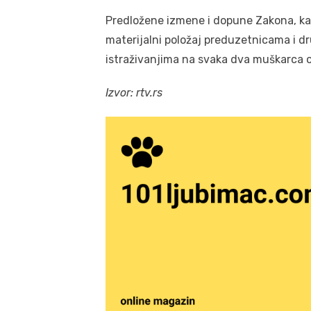
Predložene izmene i dopune Zakona, kak
materijalni položaj preduzetnicama i 
istraživanjima na svaka dva muškarca o
Izvor: rtv.rs