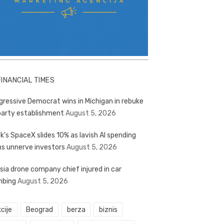
FINANCIAL TIMES
gressive Democrat wins in Michigan in rebuke
party establishment
August 5, 2026
k’s SpaceX slides 10% as lavish AI spending
ns unnerve investors
August 5, 2026
sia drone company chief injured in car
bing
August 5, 2026
cije
Beograd
berza
biznis