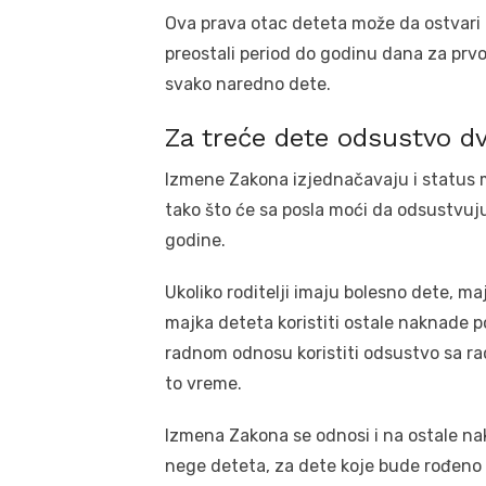
Ova prava otac deteta može da ostvari 
preostali period do godinu dana za prvo
svako naredno dete.
Za treće dete odsustvo d
Izmene Zakona izjednačavaju i status 
tako što će sa posla moći da odsustvuj
godine.
Ukoliko roditelji imaju bolesno dete, m
majka deteta koristiti ostale naknade p
radnom odnosu koristiti odsustvo sa r
to vreme.
Izmena Zakona se odnosi i na ostale na
nege deteta, za dete koje bude rođeno po