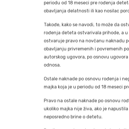
periodu od 18 meseci pre rođenja dete
obavljanja delatnosti ili kao nosilac p
Takođe, kako se navodi, to može da ostv
rođenja deteta ostvarivala prihode, a 
ostvaruje pravo na novčanu naknadu p
obavljanju privremenih i povremenih po
autorskog ugovora, po osnovu ugovora 
odnosa.
Ostale naknade po osnovu rođenja i neg
majka koja je u periodu od 18 meseci pre
Pravo na ostale naknade po osnovu rođe
ukoliko majka nije živa, ako je napustila
neposredno brine o detetu.