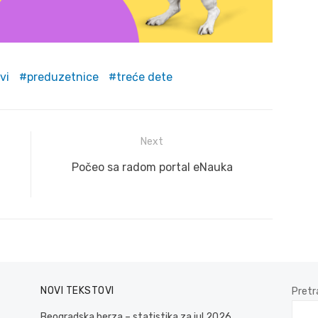
vi
preduzetnice
treće dete
Next
Next
Počeo sa radom portal eNauka
post:
NOVI TEKSTOVI
Pretr
Beogradska berza – statistika za jul 2026.