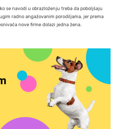
o se navodi u obrazloženju treba da poboljšaju
drugim radno angažovanim porodiljama, jer prema
snivača nove firme dolazi jedna žena.