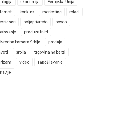
ologija
ekonomija
Evropska Unija
nternet
konkurs
marketing
mladi
enzioneri
poljoprivreda
posao
oslovanje
preduzetnici
rivredna komora Srbije
prodaja
aveti
srbija
trgovina na berzi
urizam
video
zapošljavanje
ravlje