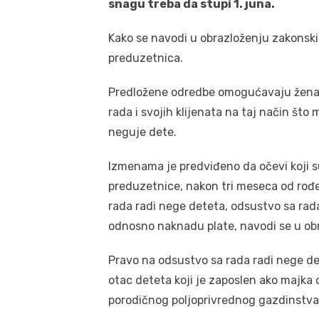
snagu treba da stupi 1. juna.
Kako se navodi u obrazloženju zakonsk
preduzetnica.
Predložene odredbe omogućavaju ženam
rada i svojih klijenata na taj način št
neguje dete.
Izmenama je predviđeno da očevi koji s
preduzetnice, nakon tri meseca od rođ
rada radi nege deteta, odsustvo sa rad
odnosno naknadu plate, navodi se u ob
Pravo na odsustvo sa rada radi nege d
otac deteta koji je zaposlen ako majka o
porodičnog poljoprivrednog gazdinstva