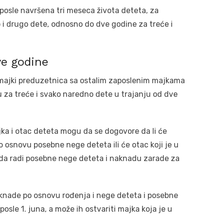
posle navršena tri meseca života deteta, za
 i drugo dete, odnosno do dve godine za treće i
ve godine
majki preduzetnica sa ostalim zaposlenim majkama
u za treće i svako naredno dete u trajanju od dve
ajka i otac deteta mogu da se dogovore da li će
o osnovu posebne nege deteta ili će otac koji je u
ada radi posebne nege deteta i naknadu zarade za
knade po osnovu rođenja i nege deteta i posebne
sle 1. juna, a može ih ostvariti majka koja je u