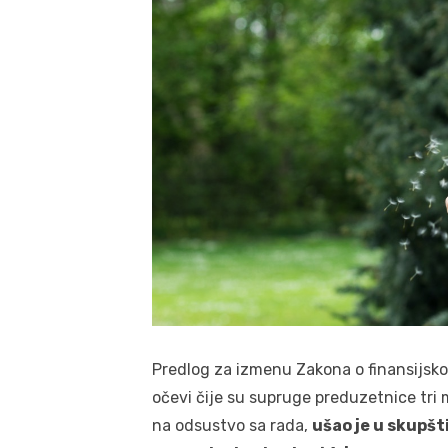
Predlog za izmenu Zakona o finansijsko
očevi čije su supruge preduzetnice tri
na odsustvo sa rada,
ušao je u skupš