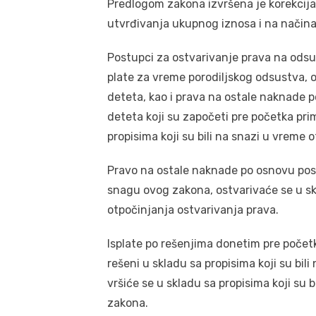
Predlogom zakona izvršena je korekcija
utvrđivanja ukupnog iznosa i na načina 
Postupci za ostvarivanje prava na ods
plate za vreme porodiljskog odsustva, 
deteta, kao i prava na ostale naknade 
deteta koji su započeti pre početka pr
propisima koji su bili na snazi u vreme 
Pravo na ostale naknade po osnovu pos
snagu ovog zakona, ostvarivaće se u skl
otpočinjanja ostvarivanja prava.
Isplate po rešenjima donetim pre počet
rešeni u skladu sa propisima koji su bi
vršiće se u skladu sa propisima koji su
zakona.