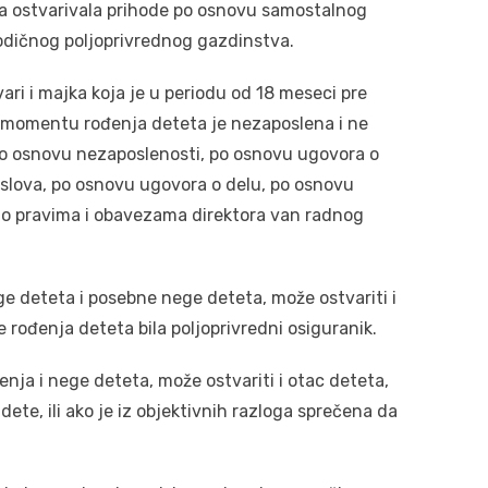
ta ostvarivala prihode po osnovu samostalnog
orodičnog poljoprivrednog gazdinstva.
ari i majka koja je u periodu od 18 meseci pre
u momentu rođenja deteta je nezaposlena i ne
o osnovu nezaposlenosti, po osnovu ugovora o
slova, po osnovu ugovora o delu, po osnovu
o pravima i obavezama direktora van radnog
e deteta i posebne nege deteta, može ostvariti i
 rođenja deteta bila poljoprivredni osiguranik.
nja i nege deteta, može ostvariti i otac deteta,
 dete, ili ako je iz objektivnih razloga sprečena da