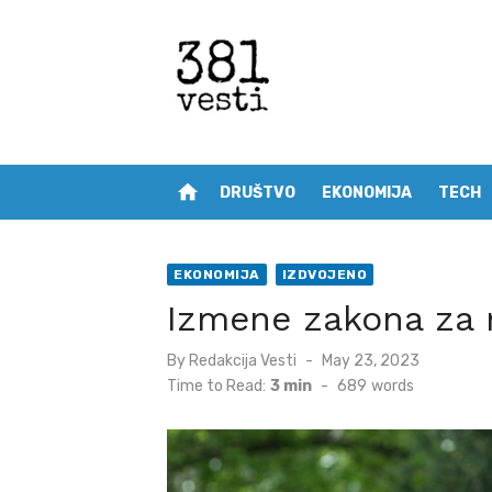
Skip
to
content
home
DRUŠTVO
EKONOMIJA
TECH
EKONOMIJA
IZDVOJENO
Izmene zakona za 
Posted
By
Redakcija Vesti
May 23, 2023
on
Time to Read:
3 min
-
689
words