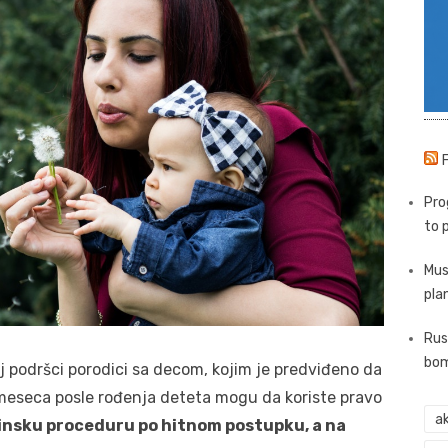
Pro
to 
Mus
pla
Rus
bom
j podršci porodici sa decom, kojim je predviđeno da
 meseca posle rođenja deteta mogu da koriste pravo
ak
tinsku proceduru po hitnom postupku, a na