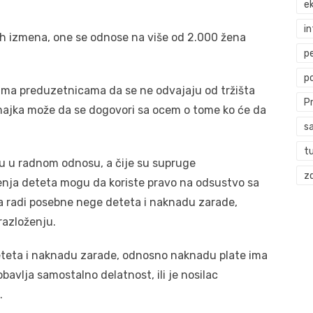
ek
i
ih izmena, one se odnose na više od 2.000 žena
p
p
a preduzetnicama da se ne odvajaju od tržišta
P
o majka može da se dogovori sa ocem o tome ko će da
s
t
u u radnom odnosu, a čije su supruge
zd
enja deteta mogu da koriste pravo na odsustvo sa
a radi posebne nege deteta i naknadu zarade,
razloženju.
eteta i naknadu zarade, odnosno naknadu plate ima
bavlja samostalno delatnost, ili je nosilac
.