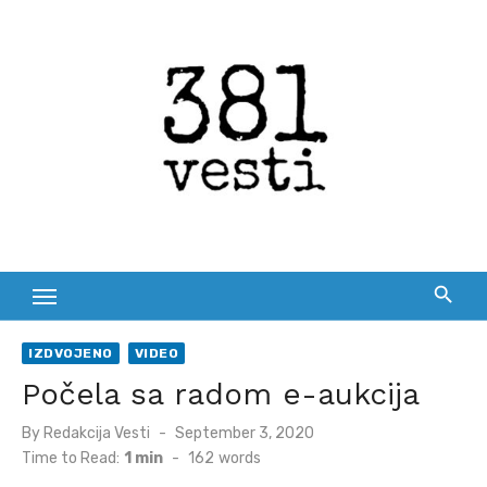
Skip
to
content
IZDVOJENO
VIDEO
Počela sa radom e-aukcija
Posted
By
Redakcija Vesti
September 3, 2020
on
Time to Read:
1 min
-
162
words