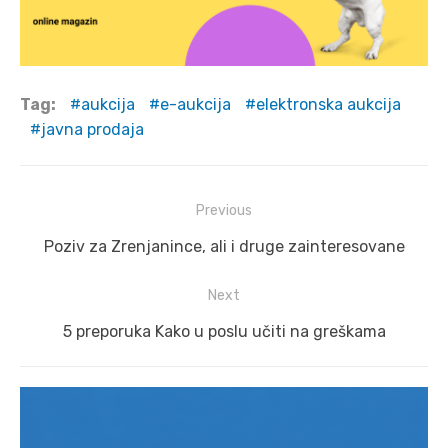
Tag:
aukcija
e-aukcija
elektronska aukcija
javna prodaja
Post
Previous
navigation
Previous
Poziv za Zrenjanince, ali i druge zainteresovane
post:
Next
Next
5 preporuka Kako u poslu učiti na greškama
post: