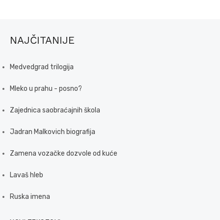
NAJČITANIJE
Medvedgrad trilogija
Mleko u prahu - posno?
Zajednica saobraćajnih škola
Jadran Malkovich biografija
Zamena vozačke dozvole od kuće
Lavaš hleb
Ruska imena