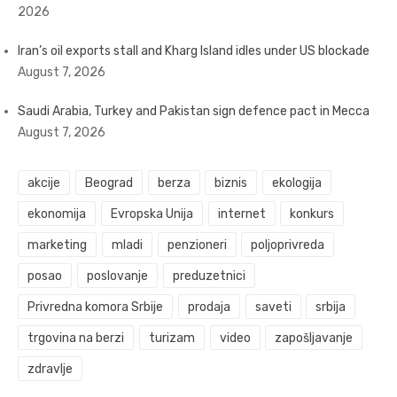
2026
Iran’s oil exports stall and Kharg Island idles under US blockade
August 7, 2026
Saudi Arabia, Turkey and Pakistan sign defence pact in Mecca
August 7, 2026
akcije
Beograd
berza
biznis
ekologija
ekonomija
Evropska Unija
internet
konkurs
marketing
mladi
penzioneri
poljoprivreda
posao
poslovanje
preduzetnici
Privredna komora Srbije
prodaja
saveti
srbija
trgovina na berzi
turizam
video
zapošljavanje
zdravlje