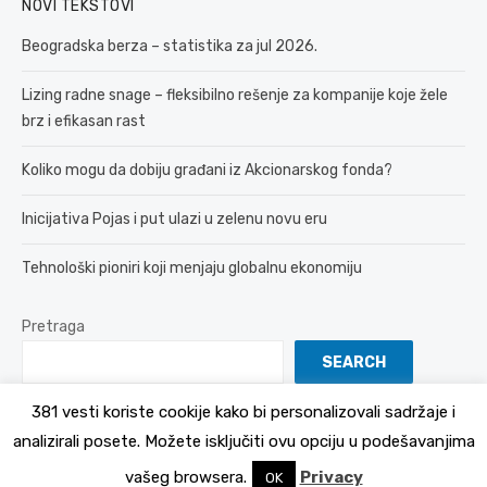
NOVI TEKSTOVI
Beogradska berza – statistika za jul 2026.
Lizing radne snage – fleksibilno rešenje za kompanije koje žele
brz i efikasan rast
Koliko mogu da dobiju građani iz Akcionarskog fonda?
Inicijativa Pojas i put ulazi u zelenu novu eru
Tehnološki pioniri koji menjaju globalnu ekonomiju
Pretraga
SEARCH
381 vesti koriste cookije kako bi personalizovali sadržaje i
analizirali posete. Možete isključiti ovu opciju u podešavanjima
© 2026 381 vesti
Politika Privatnosti
vašeg browsera.
Privacy
OK