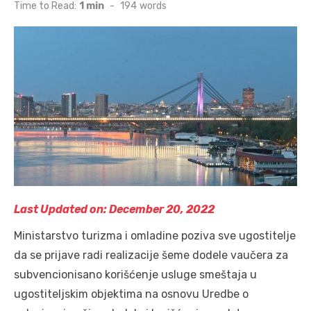
on
Time to Read:
1 min
-
194
words
Last Updated on: December 20, 2022
Ministarstvo turizma i omladine poziva sve ugostitelje
da se prijave radi realizacije šeme dodele vaučera za
subvencionisano korišćenje usluge smeštaja u
ugostiteljskim objektima na osnovu Uredbe o