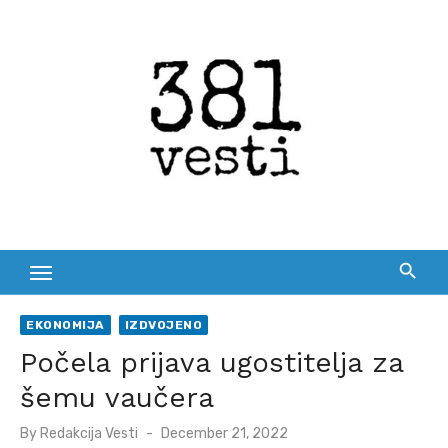
Skip
to
content
EKONOMIJA
IZDVOJENO
Počela prijava ugostitelja za
šemu vaučera
Posted
By
Redakcija Vesti
December 21, 2022