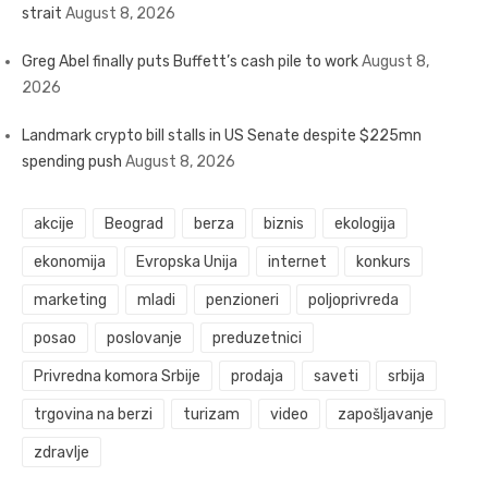
strait
August 8, 2026
Greg Abel finally puts Buffett’s cash pile to work
August 8,
2026
Landmark crypto bill stalls in US Senate despite $225mn
spending push
August 8, 2026
akcije
Beograd
berza
biznis
ekologija
ekonomija
Evropska Unija
internet
konkurs
marketing
mladi
penzioneri
poljoprivreda
posao
poslovanje
preduzetnici
Privredna komora Srbije
prodaja
saveti
srbija
trgovina na berzi
turizam
video
zapošljavanje
zdravlje