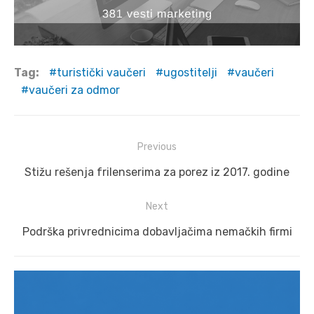
Tag:
turistički vaučeri
ugostitelji
vaučeri
vaučeri za odmor
Post
Previous
navigation
Previous
Stižu rešenja frilenserima za porez iz 2017. godine
post:
Next
Next
Podrška privrednicima dobavljačima nemačkih firmi
post: