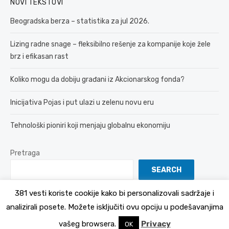
NOVI TEKSTOVI
Beogradska berza – statistika za jul 2026.
Lizing radne snage – fleksibilno rešenje za kompanije koje žele
brz i efikasan rast
Koliko mogu da dobiju građani iz Akcionarskog fonda?
Inicijativa Pojas i put ulazi u zelenu novu eru
Tehnološki pioniri koji menjaju globalnu ekonomiju
Pretraga
SEARCH
381 vesti koriste cookije kako bi personalizovali sadržaje i
analizirali posete. Možete isključiti ovu opciju u podešavanjima
© 2026 381 vesti
Politika Privatnosti
vašeg browsera.
Privacy
OK