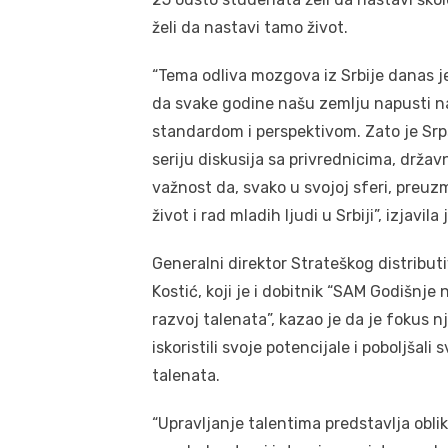
želi da nastavi tamo život.
“Tema odliva mozgova iz Srbije danas je
da svake godine našu zemlju napusti na
standardom i perspektivom. Zato je Srp
seriju diskusija sa privrednicima, držav
važnost da, svako u svojoj sferi, preuz
život i rad mladih ljudi u Srbiji”, izjavi
Generalni direktor Strateškog distribut
Kostić, koji je i dobitnik “SAM Godišnje
razvoj talenata”, kazao je da je fokus 
iskoristili svoje potencijale i poboljšali
talenata.
“Upravljanje talentima predstavlja oblik