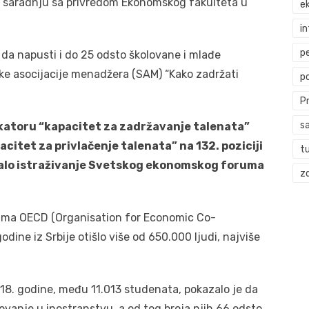
 za saradnju sa privredom Ekonomskog fakulteta u
ek
i
p
da napusti i do 25 odsto školovane i mlađe
ske asocijacije menadžera (SAM) “Kako zadržati
p
P
s
ndikatoru “kapacitet za zadržavanje talenata”
pacitet za privlačenje talenata” na 132. poziciji
t
zalo istraživanje Svetskog ekonomskog foruma
zd
cima OECD (Organisation for Economic Co-
ine iz Srbije otišlo više od 650.000 ljudi, najviše
018. godine, među 11.013 studenata, pokazalo je da
ovanje u inostranstvu, a od tog broja njih 66 odsto