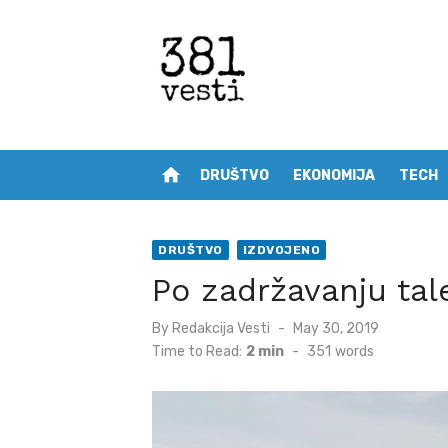
Skip
to
content
home
DRUŠTVO
EKONOMIJA
TECH
DRUŠTVO
IZDVOJENO
Po zadržavanju ta
Posted
By
Redakcija Vesti
May 30, 2019
on
Time to Read:
2 min
-
351
words