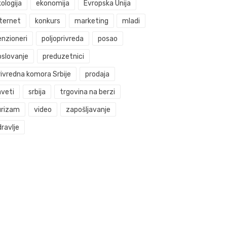
ologija
ekonomija
Evropska Unija
nternet
konkurs
marketing
mladi
enzioneri
poljoprivreda
posao
oslovanje
preduzetnici
rivredna komora Srbije
prodaja
aveti
srbija
trgovina na berzi
urizam
video
zapošljavanje
ravlje