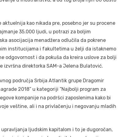
 aktuelnija kao nikada pre, posebno jer su procene
jmanje 35.000 ljudi, u potrazi za boljim
ska asocijacija menadžera odlučila da pokrene
nim institucijama i fakultetima u želji da istaknemo
me odgovornost i da pokuša da kreira uslove za bolji
la je izvršna direktorka SAM-a Jelena Bulatović.
ivnog područja Srbija Atlantik grupe Dragomir
 nagrade 2018” u kategoriji “Najbolji program za
njegove kompanije na podršci zaposlenima kako bi
 svoje veštine, ali i na privlačenju i negovаnju mladih
 upravljanja ljudskim kapitalom i to je dugoročan,