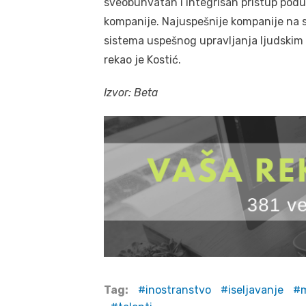
sveobuhvatan i integrisan pristup podu
kompanije. Najuspešnije kompanije na 
sistema uspešnog upravljanja ljudskim r
rekao je Kostić.
Izvor: Beta
Tag:
inostranstvo
iseljavanje