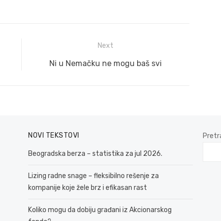
Next
Next
Ni u Nemačku ne mogu baš svi
post:
NOVI TEKSTOVI
Pretr
Beogradska berza – statistika za jul 2026.
Lizing radne snage – fleksibilno rešenje za
kompanije koje žele brz i efikasan rast
Koliko mogu da dobiju građani iz Akcionarskog