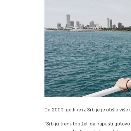
Od 2000. godine iz Srbije je otišlo više 
“Srbiju trenutno želi da napusti gotovo