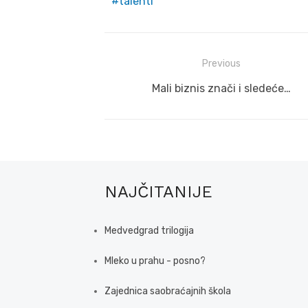
talenti
Post
Previous
navigation
Previous
Mali biznis znači i sledeće…
post:
NAJČITANIJE
Medvedgrad trilogija
Mleko u prahu - posno?
Zajednica saobraćajnih škola