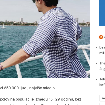
Dea
mili
The
Aug
Teh
bef
od 650.000 ljudi, najviše mladih.
ak
 polovina populacije između 15 i 29 godina, bez