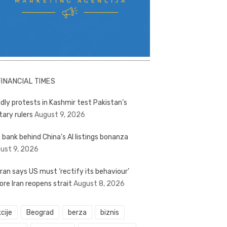
FINANCIAL TIMES
dly protests in Kashmir test Pakistan’s
tary rulers
August 9, 2026
 bank behind China’s AI listings bonanza
ust 9, 2026
ran says US must ‘rectify its behaviour’
ore Iran reopens strait
August 8, 2026
cije
Beograd
berza
biznis