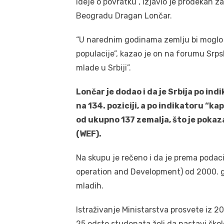
ideje o povratku”, izjavio je prodekan
Beogradu Dragan Lončar.
“U narednim godinama zemlju bi moglo 
populacije”, kazao je on na forumu Srp
mlade u Srbiji”.
Lončar je dodao i da je Srbija po i
na 134. poziciji, a po indikatoru “ka
od ukupno 137 zemalja, što je poka
(WEF).
Na skupu je rečeno i da je prema poda
operation and Development) od 2000. god
mladih.
Istraživanje Ministarstva prosvete iz 2
25 odsto studenata želi da nastavi škol