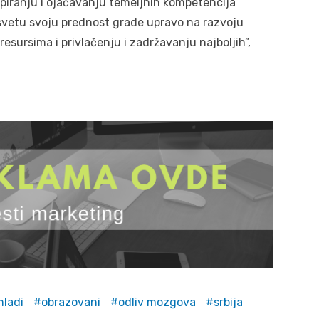
piranju i ojačavanju temeljnih kompetencija
svetu svoju prednost grade upravo na razvoju
esursima i privlačenju i zadržavanju najboljih”,
mladi
obrazovani
odliv mozgova
srbija