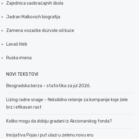
Zajednica saobraćajnih škola
Jadran Malkovich biografija
Zamena vozačke dozvole od kuće
Lavaš hleb
Ruska imena
NOVI TEKSTOVI
Beogradska berza – statistika za jul 2026.
Lizing radne snage – fleksibilno rešenje za kompanije koje žele
brz i efikasan rast
Koliko mogu da dobiju građani iz Akcionarskog fonda?
Inicijativa Pojas i put ulazi u zelenu novu eru