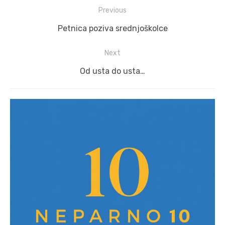
Post
Previous
navigation
Previous
Petnica poziva srednjoškolce
post:
Next
Next
Od usta do usta…
post: