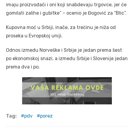
imaju proizvođači i oni koji snabdevaju trgovce, jer će
gomilati zalihe i gubitke“ – ocenio je Đogović za “Blic”.
Kupovna moć u Srbiji, inače, za trećinu je niža od
proseka u Evropskoj uniji.
Odnos između Norveške i Srbije je jedan prema šest
po ekonomskoj snazi, a između Srbije i Slovenije jedan
prema dva i po.
Tag:
pdv
porez