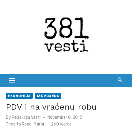
Skip
to
content
EKONOMIJA
IZDVOJENO
PDV i na vraćenu robu
Posted
By
Redakcija Vesti
November 8, 2015
on
Time to Read:
1 min
-
268
words