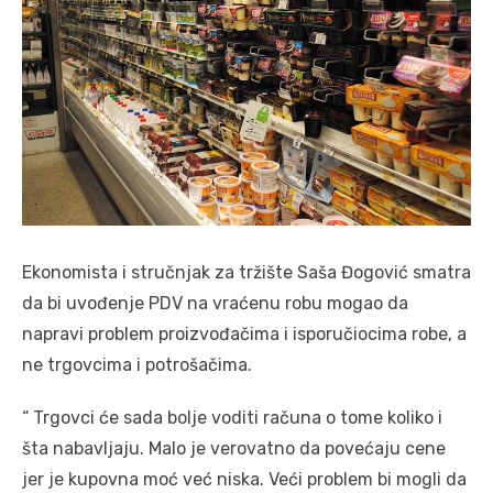
Ekonomista i stručnjak za tržište Saša Đogović smatra
da bi uvođenje PDV na vraćenu robu mogao da
napravi problem proizvođačima i isporučiocima robe, a
ne trgovcima i potrošačima.
“ Trgovci će sada bolje voditi računa o tome koliko i
šta nabavljaju. Malo je verovatno da povećaju cene
jer je kupovna moć već niska. Veći problem bi mogli da