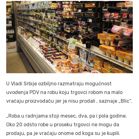
U Vladi Srbije ozbiljno razmatraju mogućnost
uvođenja PDV na robu koju trgovci robom na malo
vraćaju proizvođaču jer je nisu prodali , saznaje „Blic“.
„Roba u radnjama stoji mesec, dva, pa i pola godine.
Oko 20 odsto robe u proseku trgovci ne mogu da
prodaju, pa je vraćaju onome od koga su je kupili.