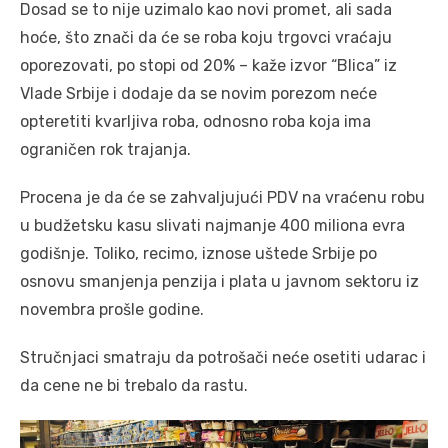
Dosad se to nije uzimalo kao novi promet, ali sada
hoće, što znači da će se roba koju trgovci vraćaju
oporezovati, po stopi od 20% – kaže izvor “Blica” iz
Vlade Srbije i dodaje da se novim porezom neće
opteretiti kvarljiva roba, odnosno roba koja ima
ograničen rok trajanja.
Procena je da će se zahvaljujući PDV na vraćenu robu
u budžetsku kasu slivati najmanje 400 miliona evra
godišnje. Toliko, recimo, iznose uštede Srbije po
osnovu smanjenja penzija i plata u javnom sektoru iz
novembra prošle godine.
Stručnjaci smatraju da potrošači neće osetiti udarac i
da cene ne bi trebalo da rastu.