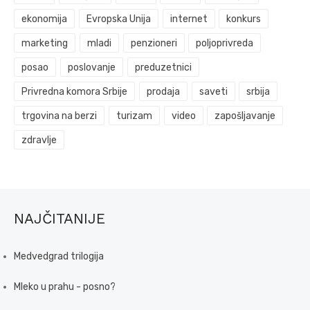
ekonomija
Evropska Unija
internet
konkurs
marketing
mladi
penzioneri
poljoprivreda
posao
poslovanje
preduzetnici
Privredna komora Srbije
prodaja
saveti
srbija
trgovina na berzi
turizam
video
zapošljavanje
zdravlje
NAJČITANIJE
Medvedgrad trilogija
Mleko u prahu - posno?