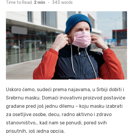
on
Time to Read:
2 min
-
343
words
Uskoro ćemo, sudeći prema najavama, u Srbiji dobiti i
Srebrnu masku. Domaći inovativni proizvod postaviće
građane pred još jednu dilemu – koju masku izabrati
za osetljive osobe, decu, radno aktivno i zdravo
stanovništvo… kad nam se ponudi, pored svih
prisutnih, još jedna opcija.