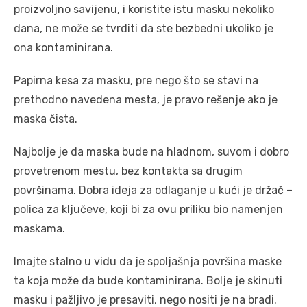
proizvoljno savijenu, i koristite istu masku nekoliko
dana, ne može se tvrditi da ste bezbedni ukoliko je
ona kontaminirana.
Papirna kesa za masku, pre nego što se stavi na
prethodno navedena mesta, je pravo rešenje ako je
maska čista.
Najbolje je da maska bude na hladnom, suvom i dobro
provetrenom mestu, bez kontakta sa drugim
površinama. Dobra ideja za odlaganje u kući je držač –
polica za ključeve, koji bi za ovu priliku bio namenjen
maskama.
Imajte stalno u vidu da je spoljašnja površina maske
ta koja može da bude kontaminirana. Bolje je skinuti
masku i pažljivo je presaviti, nego nositi je na bradi.