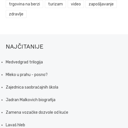
trgovina na berzi
turizam
video
zapošljavanje
zdravlje
NAJČITANIJE
Medvedgrad trilogija
Mleko u prahu - posno?
Zajednica saobraćajnih škola
Jadran Malkovich biografija
Zamena vozačke dozvole od kuće
Lavaš hleb