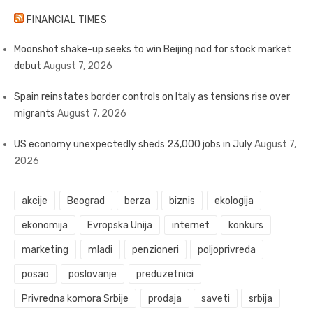
FINANCIAL TIMES
Moonshot shake-up seeks to win Beijing nod for stock market
debut
August 7, 2026
Spain reinstates border controls on Italy as tensions rise over
migrants
August 7, 2026
US economy unexpectedly sheds 23,000 jobs in July
August 7,
2026
akcije
Beograd
berza
biznis
ekologija
ekonomija
Evropska Unija
internet
konkurs
marketing
mladi
penzioneri
poljoprivreda
posao
poslovanje
preduzetnici
Privredna komora Srbije
prodaja
saveti
srbija