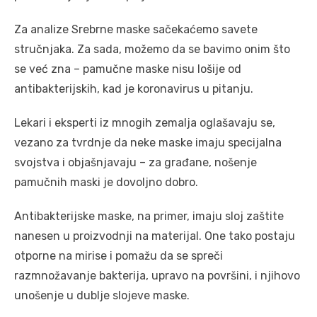
Za analize Srebrne maske sačekaćemo savete
stručnjaka. Za sada, možemo da se bavimo onim što
se već zna – pamučne maske nisu lošije od
antibakterijskih, kad je koronavirus u pitanju.
Lekari i eksperti iz mnogih zemalja oglašavaju se,
vezano za tvrdnje da neke maske imaju specijalna
svojstva i objašnjavaju – za građane, nošenje
pamučnih maski je dovoljno dobro.
Antibakterijske maske, na primer, imaju sloj zaštite
nanesen u proizvodnji na materijal. One tako postaju
otporne na mirise i pomažu da se spreči
razmnožavanje bakterija, upravo na površini, i njihovo
unošenje u dublje slojeve maske.