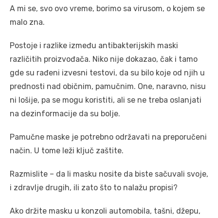
A mi se, svo ovo vreme, borimo sa virusom, o kojem se
malo zna.
Postoje i razlike između antibakterijskih maski
različitih proizvođača. Niko nije dokazao, čak i tamo
gde su rađeni izvesni testovi, da su bilo koje od njih u
prednosti nad običnim, pamučnim. One, naravno, nisu
ni lošije, pa se mogu koristiti, ali se ne treba oslanjati
na dezinformacije da su bolje.
Pamučne maske je potrebno održavati na preporučeni
način. U tome leži ključ zaštite.
Razmislite – da li masku nosite da biste sačuvali svoje,
i zdravlje drugih, ili zato što to nalažu propisi?
Ako držite masku u konzoli automobila, tašni, džepu,