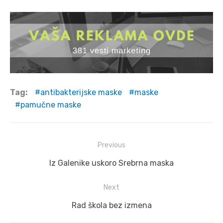
Tag:
antibakterijske maske
maske
pamučne maske
Post
Previous
navigation
Previous
Iz Galenike uskoro Srebrna maska
post:
Next
Next
Rad škola bez izmena
post: