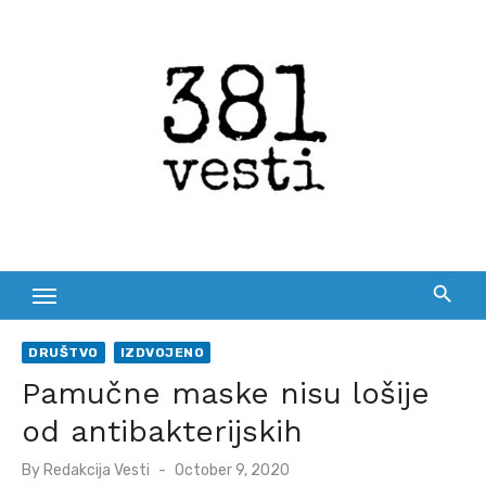
Skip
to
content
DRUŠTVO
IZDVOJENO
Pamučne maske nisu lošije
od antibakterijskih
Posted
By
Redakcija Vesti
October 9, 2020