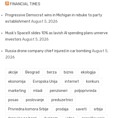
FINANCIAL TIMES
Progressive Democrat wins in Michigan in rebuke to party
establishment
August 5, 2026
Musk’s SpaceX slides 10% as lavish AI spending plans unnerve
investors
August 5, 2026
Russia drone company chief injured in car bombing
August 5,
2026
akcije
Beograd
berza
biznis
ekologija
ekonomija
Evropska Unija
internet
konkurs
marketing
mladi
penzioneri
poljoprivreda
posao
poslovanje
preduzetnici
Privredna komora Srbije
prodaja
saveti
srbija