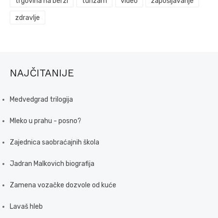
trgovina na berzi
turizam
video
zapošljavanje
zdravlje
NAJČITANIJE
Medvedgrad trilogija
Mleko u prahu - posno?
Zajednica saobraćajnih škola
Jadran Malkovich biografija
Zamena vozačke dozvole od kuće
Lavaš hleb