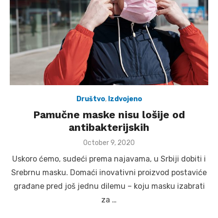
Društvo
,
Izdvojeno
Pamučne maske nisu lošije od
antibakterijskih
Posted
October 9, 2020
on
Uskoro ćemo, sudeći prema najavama, u Srbiji dobiti i
Srebrnu masku. Domaći inovativni proizvod postaviće
građane pred još jednu dilemu – koju masku izabrati
za …