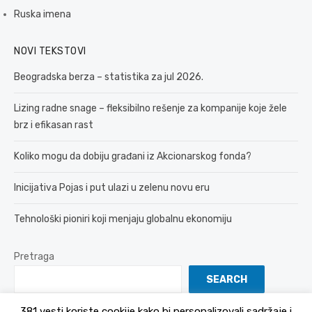
Ruska imena
NOVI TEKSTOVI
Beogradska berza – statistika za jul 2026.
Lizing radne snage – fleksibilno rešenje za kompanije koje žele
brz i efikasan rast
Koliko mogu da dobiju građani iz Akcionarskog fonda?
Inicijativa Pojas i put ulazi u zelenu novu eru
Tehnološki pioniri koji menjaju globalnu ekonomiju
Pretraga
SEARCH
381 vesti koriste cookije kako bi personalizovali sadržaje i