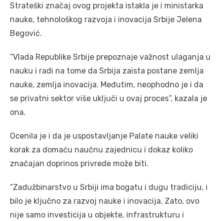
Strateški značaj ovog projekta istakla je i ministarka
nauke, tehnološkog razvoja i inovacija Srbije Jelena
Begović.
“Vlada Republike Srbije prepoznaje važnost ulaganja u
nauku i radi na tome da Srbija zaista postane zemlja
nauke, zemlja inovacija. Međutim, neophodno je i da
se privatni sektor više uključi u ovaj proces”, kazala je
ona.
Ocenila je i da je uspostavljanje Palate nauke veliki
korak za domaću naučnu zajednicu i dokaz koliko
značajan doprinos privrede može biti.
“Zadužbinarstvo u Srbiji ima bogatu i dugu tradiciju, i
bilo je ključno za razvoj nauke i inovacija. Zato, ovo
nije samo investicija u objekte, infrastrukturu i