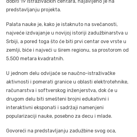
dobiti 19 istraživačkih centara, najavljeno je na
predstavljanju projekta.
Palata nauke je, kako je istaknuto na svečanosti,
najveće izdvajanje u novijoj istoriji zadužbinarstva u
Srbiji, a pored toga što će biti prvi centar ove vrste u
zemlji, biće i najveći u širem regionu, sa prostorom od
5.500 metara kvadratnih.
U jednom delu odvijaće se naučno-istraživačke
aktivnosti i pomerati granice u oblasti elektrotehnike,
računarstva i softverskog inženjerstva, dok će u
drugom delu biti smešteni brojni edukativni i
interaktivni eksponati i sadržaji namenjeni
popularizaciji nauke, posebno za decu i mlade.
Govoreći na predstavljanju zadužbine svog oca,