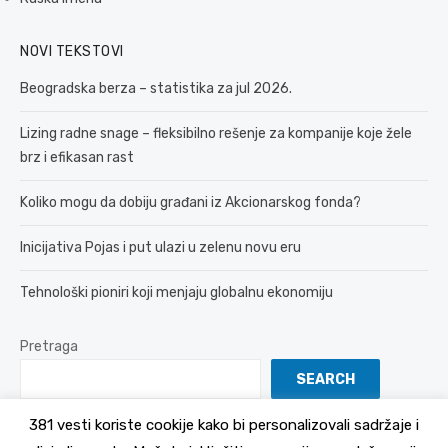
NOVI TEKSTOVI
Beogradska berza – statistika za jul 2026.
Lizing radne snage – fleksibilno rešenje za kompanije koje žele
brz i efikasan rast
Koliko mogu da dobiju građani iz Akcionarskog fonda?
Inicijativa Pojas i put ulazi u zelenu novu eru
Tehnološki pioniri koji menjaju globalnu ekonomiju
Pretraga
SEARCH
381 vesti koriste cookije kako bi personalizovali sadržaje i