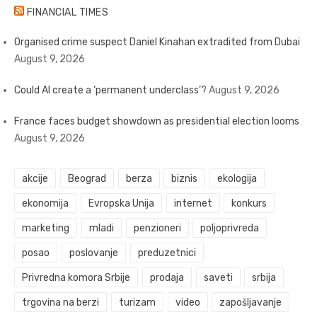
FINANCIAL TIMES
Organised crime suspect Daniel Kinahan extradited from Dubai
August 9, 2026
Could AI create a ‘permanent underclass’?
August 9, 2026
France faces budget showdown as presidential election looms
August 9, 2026
akcije
Beograd
berza
biznis
ekologija
ekonomija
Evropska Unija
internet
konkurs
marketing
mladi
penzioneri
poljoprivreda
posao
poslovanje
preduzetnici
Privredna komora Srbije
prodaja
saveti
srbija
trgovina na berzi
turizam
video
zapošljavanje