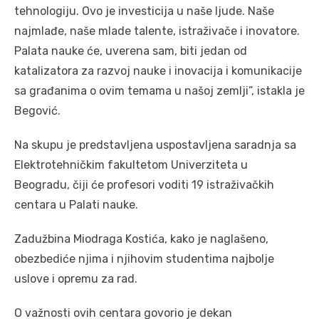
tehnologiju. Ovo je investicija u naše ljude. Naše
najmlađe, naše mlade talente, istraživače i inovatore.
Palata nauke će, uverena sam, biti jedan od
katalizatora za razvoj nauke i inovacija i komunikacije
sa građanima o ovim temama u našoj zemlji”, istakla je
Begović.
Na skupu je predstavljena uspostavljena saradnja sa
Elektrotehničkim fakultetom Univerziteta u
Beogradu, čiji će profesori voditi 19 istraživačkih
centara u Palati nauke.
Zadužbina Miodraga Kostića, kako je naglašeno,
obezbediće njima i njihovim studentima najbolje
uslove i opremu za rad.
O važnosti ovih centara govorio je dekan