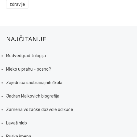
zdravlje
NAJČITANIJE
Medvedgrad trilogija
Mleko u prahu - posno?
Zajednica saobraćajnih škola
Jadran Malkovich biografija
Zamena vozačke dozvole od kuće
Lavaš hleb
Ruska imena