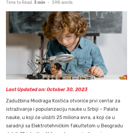
on
Time to Read:
3 min
-
598
words
Last Updated on: October 30, 2023
Zadužbina Miodraga Kostića otvoriće prvi centar za
istraživanje i popularizaciju nauke u Srbiji – Palata
nauke, u koji će uložiti 25 miliona evra, a koji će u
saradnji sa Elektrotehničkim fakultetom u Beogradu