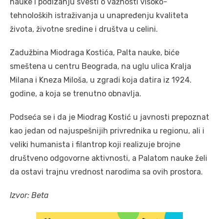
nauke i podizanju svesti o važnosti visoko-
tehnoloških istraživanja u unapređenju kvaliteta
života, životne sredine i društva u celini.
Zadužbina Miodraga Kostića, Palta nauke, biće
smeštena u centru Beograda, na uglu ulica Kralja
Milana i Kneza Miloša, u zgradi koja datira iz 1924.
godine, a koja se trenutno obnavlja.
Podseća se i da je Miodrag Kostić u javnosti prepoznat
kao jedan od najuspešnijih privrednika u regionu, ali i
veliki humanista i filantrop koji realizuje brojne
društveno odgovorne aktivnosti, a Palatom nauke želi
da ostavi trajnu vrednost narodima sa ovih prostora.
Izvor: Beta