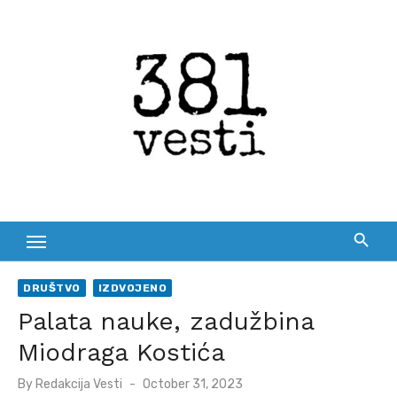
Skip
to
content
DRUŠTVO
IZDVOJENO
Palata nauke, zadužbina
Miodraga Kostića
Posted
By
Redakcija Vesti
October 31, 2023