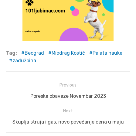
Tag:
Beograd
Miodrag Kostić
Palata nauke
zadužbina
Post
Previous
navigation
Previous
Poreske obaveze Novembar 2023
post:
Next
Next
Skuplja struja i gas, novo povećanje cena u maju
post: