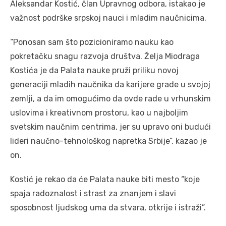
Aleksandar Kostić, član Upravnog odbora, istakao je
važnost podrške srpskoj nauci i mladim naučnicima.
“Ponosan sam što pozicioniramo nauku kao
pokretačku snagu razvoja društva. Želja Miodraga
Kostića je da Palata nauke pruži priliku novoj
generaciji mladih naučnika da karijere grade u svojoj
zemlji, a da im omogućimo da ovde rade u vrhunskim
uslovima i kreativnom prostoru, kao u najboljim
svetskim naučnim centrima, jer su upravo oni budući
lideri naučno-tehnološkog napretka Srbije”, kazao je
on.
Kostić je rekao da će Palata nauke biti mesto “koje
spaja radoznalost i strast za znanjem i slavi
sposobnost ljudskog uma da stvara, otkrije i istraži”.