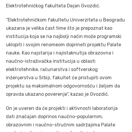
Elektrotehničkog fakulteta Dejan Gvozdić.
“Elektrotehničkom fakultetu Univerziteta u Beogradu
ukazana je velika čast time što je prepoznat kao
institucija koja se na najbolji način može programski
uklopiti i svojim renomeom doprineti projektu Palate
nauke. Kao najstarija i najistaknutija obrazovna i
naučno-istraživačka institucija u oblasti
elektrotehnike, računarstva i softverskog
inženjerstva u Srbiji, fakultet će pristupiti ovom
projektu sa maksimalnom odgovornošću i željom da
opravda ukazano poverenje”, kazao je Gvozdić.
On je uveren da će projekti i aktivnosti laboratorija
dati značajan doprinos naučno-popularnim,
obrazovnim i naučno-stručnim sadržajima Palate