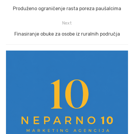
navigation
Previous
Produženo ograničenje rasta poreza paušalcima
post:
Next
Next
Finasiranje obuke za osobe iz ruralnih područja
post: