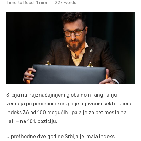
on
Time to Read:
1 min
-
227
words
Srbija na najznačajnijem globalnom rangiranju
zemalja po percepciji korupcije u javnom sektoru ima
indeks 36 od 100 mogućih i pala je za pet mesta na
listi – na 101. poziciju.
U prethodne dve godine Srbija je imala indeks