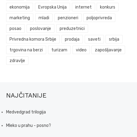
ekonomija
Evropska Unija
internet
konkurs
marketing
mladi
penzioneri
poljoprivreda
posao
poslovanje
preduzetnici
Privredna komora Srbije
prodaja
saveti
srbija
trgovina na berzi
turizam
video
zapošljavanje
zdravlje
NAJČITANIJE
Medvedgrad trilogija
Mleko u prahu - posno?