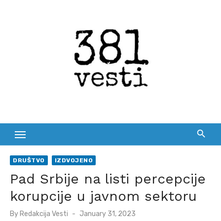
Skip
to
content
DRUŠTVO
IZDVOJENO
Pad Srbije na listi percepcije
korupcije u javnom sektoru
Posted
By
Redakcija Vesti
January 31, 2023