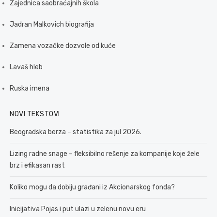
Zajednica saobraćajnih škola
Jadran Malkovich biografija
Zamena vozačke dozvole od kuće
Lavaš hleb
Ruska imena
NOVI TEKSTOVI
Beogradska berza – statistika za jul 2026.
Lizing radne snage – fleksibilno rešenje za kompanije koje žele
brz i efikasan rast
Koliko mogu da dobiju građani iz Akcionarskog fonda?
Inicijativa Pojas i put ulazi u zelenu novu eru