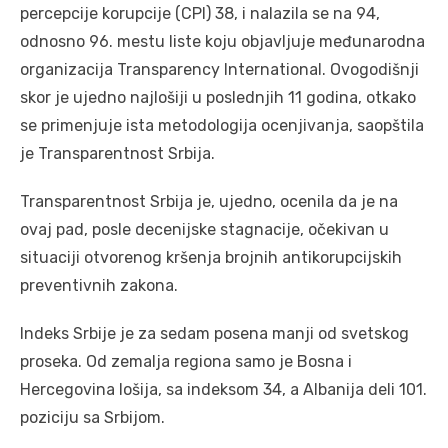
percepcije korupcije (CPI) 38, i nalazila se na 94,
odnosno 96. mestu liste koju objavljuje međunarodna
organizacija Transparency International. Ovogodišnji
skor je ujedno najlošiji u poslednjih 11 godina, otkako
se primenjuje ista metodologija ocenjivanja, saopštila
je Transparentnost Srbija.
Transparentnost Srbija je, ujedno, ocenila da je na
ovaj pad, posle decenijske stagnacije, očekivan u
situaciji otvorenog kršenja brojnih antikorupcijskih
preventivnih zakona.
Indeks Srbije je za sedam posena manji od svetskog
proseka. Od zemalja regiona samo je Bosna i
Hercegovina lošija, sa indeksom 34, a Albanija deli 101.
poziciju sa Srbijom.