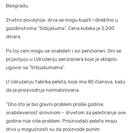
Beogradu.
Znatno povoljnije, drva se mogu kupiti i direktno u
gazdinstvima “Srbijašuma“. Cena kubika je 5.200
dinara.
Po toj ceni mogu se snabdeti i svi penzioneri. Oni se
prijavljuju u Udruženju penzionera koje je sklopilo
ugovor sa “Srbijašumama”.
U Udruženju fabrika peleta, koje ima 80 članova, kažu
da je proizvodnja normalizovana.
“Ono što je bio glavni problem prošle godine,
snabdevenost sirovinom – drvetom za peletiranje ove
godine nije više problem. Proizvođači peleta imaju
drvo u mogućnosti su da proizvode punim