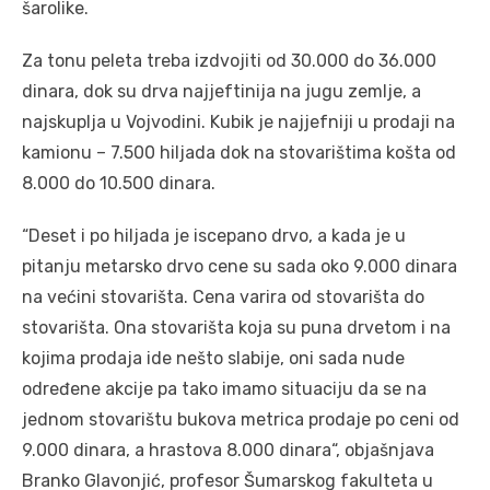
šarolike.
Za tonu peleta treba izdvojiti od 30.000 do 36.000
dinara, dok su drva najjeftinija na jugu zemlje, a
najskuplja u Vojvodini. Kubik je najjefniji u prodaji na
kamionu – 7.500 hiljada dok na stovarištima košta od
8.000 do 10.500 dinara.
“Deset i po hiljada je iscepano drvo, a kada je u
pitanju metarsko drvo cene su sada oko 9.000 dinara
na većini stovarišta. Cena varira od stovarišta do
stovarišta. Ona stovarišta koja su puna drvetom i na
kojima prodaja ide nešto slabije, oni sada nude
određene akcije pa tako imamo situaciju da se na
jednom stovarištu bukova metrica prodaje po ceni od
9.000 dinara, a hrastova 8.000 dinara“, objašnjava
Branko Glavonjić, profesor Šumarskog fakulteta u