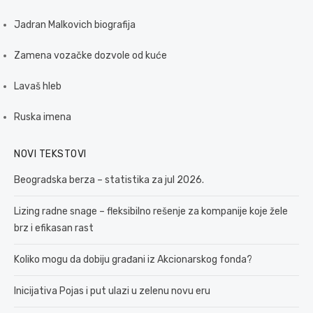
Jadran Malkovich biografija
Zamena vozačke dozvole od kuće
Lavaš hleb
Ruska imena
NOVI TEKSTOVI
Beogradska berza – statistika za jul 2026.
Lizing radne snage – fleksibilno rešenje za kompanije koje žele
brz i efikasan rast
Koliko mogu da dobiju građani iz Akcionarskog fonda?
Inicijativa Pojas i put ulazi u zelenu novu eru