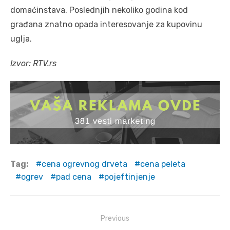
domaćinstava. Poslednjih nekoliko godina kod
građana znatno opada interesovanje za kupovinu
uglja.
Izvor: RTV.rs
Tag:
cena ogrevnog drveta
cena peleta
ogrev
pad cena
pojeftinjenje
Post
Previous