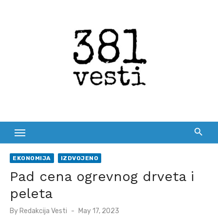
Skip
to
content
EKONOMIJA
IZDVOJENO
Pad cena ogrevnog drveta i
peleta
Posted
By
Redakcija Vesti
May 17, 2023