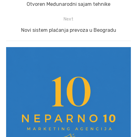
navigation
Previous
Otvoren Međunarodni sajam tehnike
post:
Next
Next
Novi sistem plaćanja prevoza u Beogradu
post: