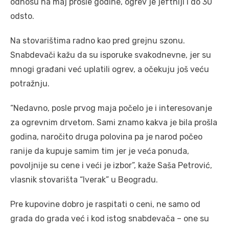
odnosu na maj prošle godine, ogrev je jeftniji i do 30
odsto.
Na stovarištima radno kao pred grejnu szonu.
Snabdevači kažu da su isporuke svakodnevne, jer su
mnogi građani već uplatili ogrev, a očekuju još veću
potražnju.
“Nedavno, posle prvog maja počelo je i interesovanje
za ogrevnim drvetom. Sami znamo kakva je bila prošla
godina, naročito druga polovina pa je narod počeo
ranije da kupuje samim tim jer je veća ponuda,
povoljnije su cene i veći je izbor”, kaže Saša Petrović,
vlasnik stovarišta “Iverak” u Beogradu.
Pre kupovine dobro je raspitati o ceni, ne samo od
grada do grada već i kod istog snabdevača – one su