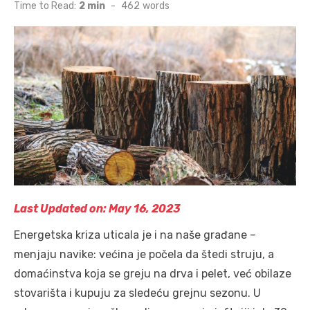
on
Time to Read:
2 min
-
462
words
Last Updated on: May 16, 2023
Energetska kriza uticala je i na naše građane –
menjaju navike: većina je počela da štedi struju, a
domaćinstva koja se greju na drva i pelet, već obilaze
stovarišta i kupuju za sledeću grejnu sezonu. U