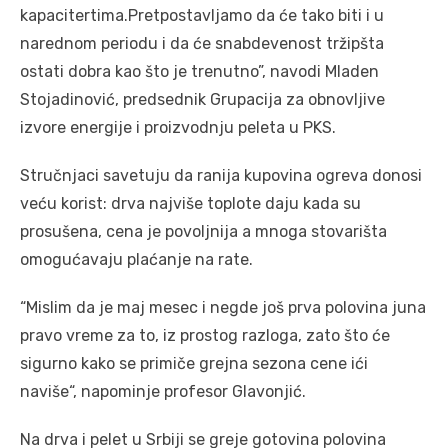
kapacitertima.Pretpostavljamo da će tako biti i u
narednom periodu i da će snabdevenost tržipšta
ostati dobra kao što je trenutno”, navodi Mladen
Stojadinović, predsednik Grupacija za obnovljive
izvore energije i proizvodnju peleta u PKS.
Stručnjaci savetuju da ranija kupovina ogreva donosi
veću korist: drva najviše toplote daju kada su
prosušena, cena je povoljnija a mnoga stovarišta
omogućavaju plaćanje na rate.
“Mislim da je maj mesec i negde još prva polovina juna
pravo vreme za to, iz prostog razloga, zato što će
sigurno kako se primiče grejna sezona cene ići
naviše“, napominje profesor Glavonjić.
Na drva i pelet u Srbiji se greje gotovina polovina