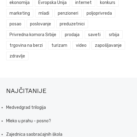
ekonomija
Evropska Unija
internet
konkurs
marketing
mladi
penzioneri
poljoprivreda
posao
poslovanje
preduzetnici
Privredna komora Srbije
prodaja
saveti
srbija
trgovina na berzi
turizam
video
zapošljavanje
zdravlje
NAJČITANIJE
Medvedgrad trilogija
Mleko u prahu - posno?
Zajednica saobraćajnih škola