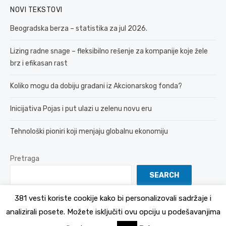
NOVI TEKSTOVI
Beogradska berza – statistika za jul 2026.
Lizing radne snage – fleksibilno rešenje za kompanije koje žele
brz i efikasan rast
Koliko mogu da dobiju građani iz Akcionarskog fonda?
Inicijativa Pojas i put ulazi u zelenu novu eru
Tehnološki pioniri koji menjaju globalnu ekonomiju
Pretraga
SEARCH
381 vesti koriste cookije kako bi personalizovali sadržaje i
analizirali posete. Možete isključiti ovu opciju u podešavanjima
© 2026 381 vesti
Politika Privatnosti