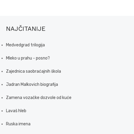
NAJČITANIJE
Medvedgrad trilogija
Mleko u prahu - posno?
Zajednica saobraćajnih škola
Jadran Malkovich biografija
Zamena vozačke dozvole od kuće
Lavaš hleb
Ruska imena