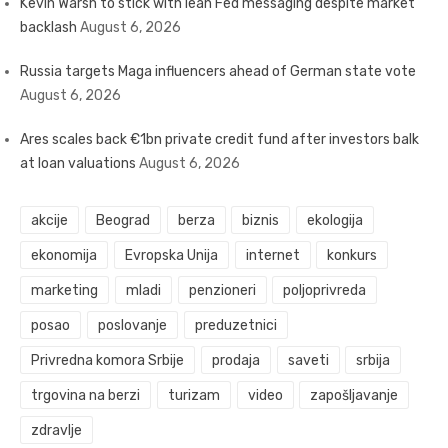
Kevin Warsh to stick with lean Fed messaging despite market
backlash
August 6, 2026
Russia targets Maga influencers ahead of German state vote
August 6, 2026
Ares scales back €1bn private credit fund after investors balk
at loan valuations
August 6, 2026
akcije
Beograd
berza
biznis
ekologija
ekonomija
Evropska Unija
internet
konkurs
marketing
mladi
penzioneri
poljoprivreda
posao
poslovanje
preduzetnici
Privredna komora Srbije
prodaja
saveti
srbija
trgovina na berzi
turizam
video
zapošljavanje
zdravlje