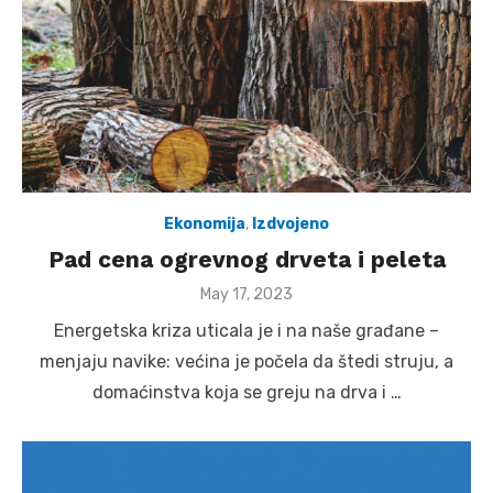
Ekonomija
,
Izdvojeno
Pad cena ogrevnog drveta i peleta
Posted
May 17, 2023
on
Energetska kriza uticala je i na naše građane –
menjaju navike: većina je počela da štedi struju, a
domaćinstva koja se greju na drva i …