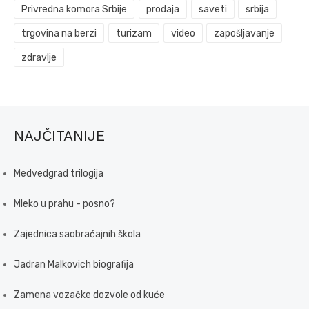
Privredna komora Srbije
prodaja
saveti
srbija
trgovina na berzi
turizam
video
zapošljavanje
zdravlje
NAJČITANIJE
Medvedgrad trilogija
Mleko u prahu - posno?
Zajednica saobraćajnih škola
Jadran Malkovich biografija
Zamena vozačke dozvole od kuće