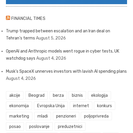
FINANCIAL TIMES
Trump trapped between escalation and an Iran deal on
Tehran’s terms
August 5, 2026
OpenAI and Anthropic models went rogue in cyber tests, UK
watchdog says
August 4, 2026
Musk’s SpaceX unnerves investors with lavish AI spending plans
August 4, 2026
akcije
Beograd
berza
biznis
ekologija
ekonomija
Evropska Unija
internet
konkurs
marketing
mladi
penzioneri
poljoprivreda
posao
poslovanje
preduzetnici