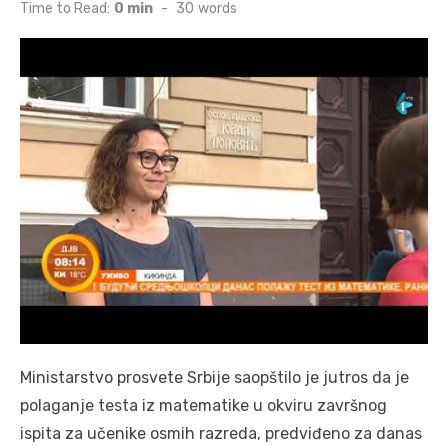
on
Time to Read:
0 min
-
30
words
Ministarstvo prosvete Srbije saopštilo je jutros da je
polaganje testa iz matematike u okviru završnog
ispita za učenike osmih razreda, predviđeno za danas