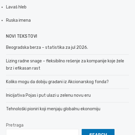
Lavaš hleb
Ruska imena
NOVI TEKSTOVI
Beogradska berza – statistika za jul 2026.
Lizing radne snage – fleksibilno rešenje za kompanije koje žele
brz i efikasan rast
Koliko mogu da dobiju građani iz Akcionarskog fonda?
Inicijativa Pojas i put ulazi u zelenu novu eru
Tehnološki pioniri koji menjaju globalnu ekonomiju
Pretraga