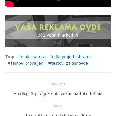
Tag:
mala matura
odlaganje testiranja
testovi provaljeni
testovi za osnovce
Post
Previous
navigation
Previous
Predlog: Srpski jezik obavezan na fakultetima
post:
Next
Next
Tri štrafte mogu da koriste i drugi