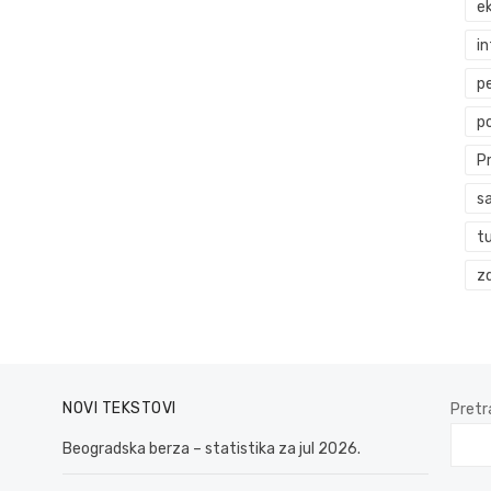
ek
i
p
p
P
s
t
zd
NOVI TEKSTOVI
Pretr
Beogradska berza – statistika za jul 2026.