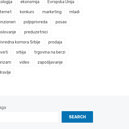
ologija
ekonomija
Evropska Unija
nternet
konkurs
marketing
mladi
enzioneri
poljoprivreda
posao
oslovanje
preduzetnici
rivredna komora Srbije
prodaja
aveti
srbija
trgovina na berzi
urizam
video
zapošljavanje
ravlje
aga
SEARCH