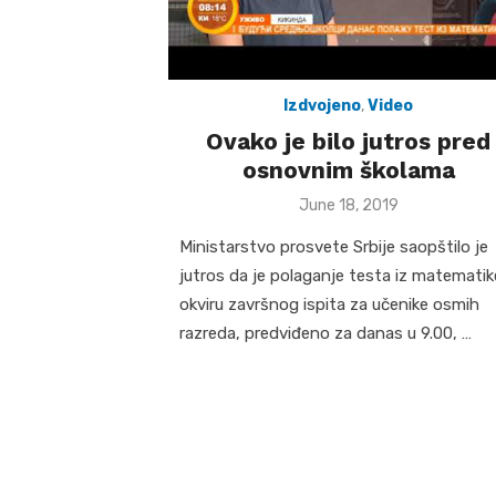
Izdvojeno
,
Video
Ovako je bilo jutros pred
osnovnim školama
Posted
June 18, 2019
on
Ministarstvo prosvete Srbije saopštilo je
jutros da je polaganje testa iz matematik
okviru završnog ispita za učenike osmih
razreda, predviđeno za danas u 9.00, …