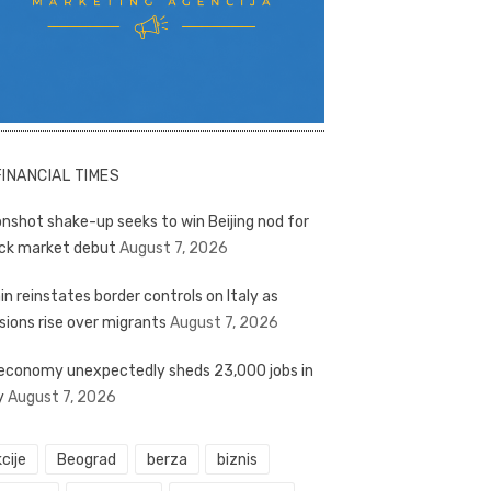
FINANCIAL TIMES
nshot shake-up seeks to win Beijing nod for
ck market debut
August 7, 2026
in reinstates border controls on Italy as
sions rise over migrants
August 7, 2026
economy unexpectedly sheds 23,000 jobs in
y
August 7, 2026
cije
Beograd
berza
biznis