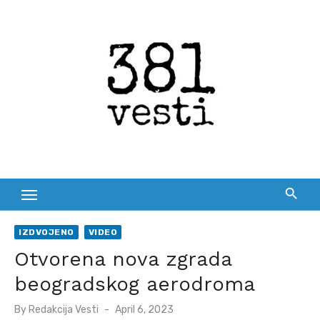
Skip
to
content
IZDVOJENO
VIDEO
Otvorena nova zgrada
beogradskog aerodroma
Posted
By
Redakcija Vesti
April 6, 2023