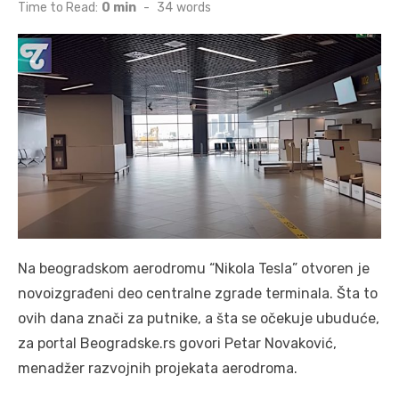
on
Time to Read:
0 min
-
34
words
Na beogradskom aerodromu “Nikola Tesla” otvoren je
novoizgrađeni deo centralne zgrade terminala. Šta to
ovih dana znači za putnike, a šta se očekuje ubuduće,
za portal Beogradske.rs govori Petar Novaković,
menadžer razvojnih projekata aerodroma.