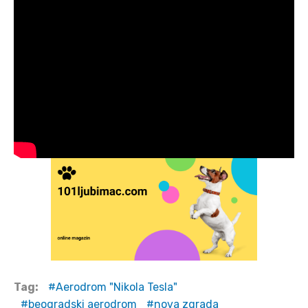
Tag:
Aerodrom "Nikola Tesla"
beogradski aerodrom
nova zgrada