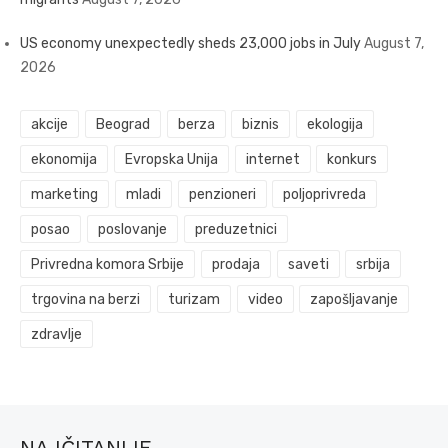
US economy unexpectedly sheds 23,000 jobs in July
August 7,
2026
akcije
Beograd
berza
biznis
ekologija
ekonomija
Evropska Unija
internet
konkurs
marketing
mladi
penzioneri
poljoprivreda
posao
poslovanje
preduzetnici
Privredna komora Srbije
prodaja
saveti
srbija
trgovina na berzi
turizam
video
zapošljavanje
zdravlje
NAJČITANIJE