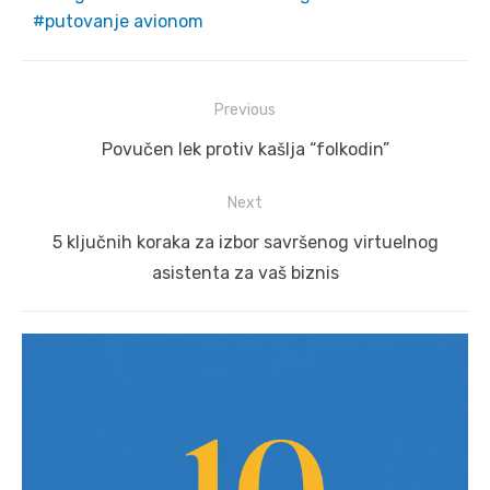
putovanje avionom
Post
Previous
navigation
Previous
Povučen lek protiv kašlja “folkodin”
post:
Next
Next
5 ključnih koraka za izbor savršenog virtuelnog
post:
asistenta za vaš biznis