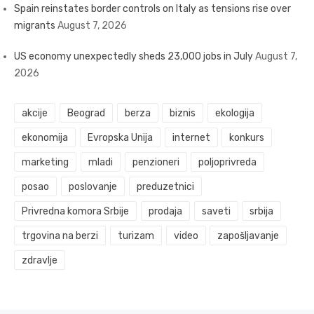
Spain reinstates border controls on Italy as tensions rise over
migrants
August 7, 2026
US economy unexpectedly sheds 23,000 jobs in July
August 7,
2026
akcije
Beograd
berza
biznis
ekologija
ekonomija
Evropska Unija
internet
konkurs
marketing
mladi
penzioneri
poljoprivreda
posao
poslovanje
preduzetnici
Privredna komora Srbije
prodaja
saveti
srbija
trgovina na berzi
turizam
video
zapošljavanje
zdravlje