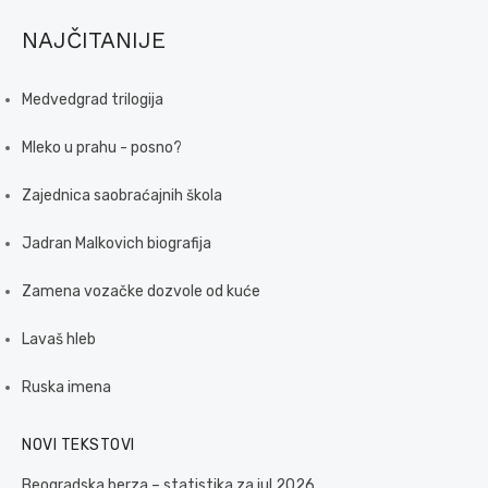
NAJČITANIJE
Medvedgrad trilogija
Mleko u prahu - posno?
Zajednica saobraćajnih škola
Jadran Malkovich biografija
Zamena vozačke dozvole od kuće
Lavaš hleb
Ruska imena
NOVI TEKSTOVI
Beogradska berza – statistika za jul 2026.