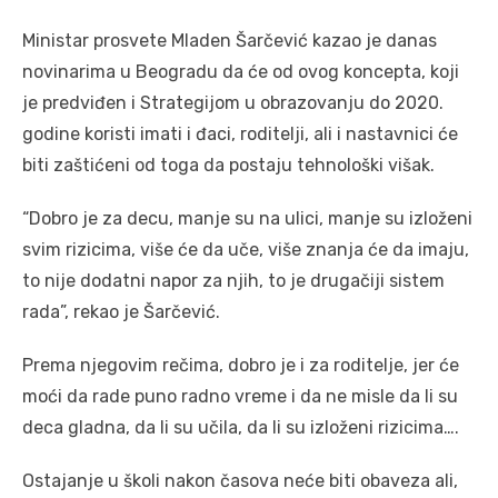
Ministar prosvete Mladen Šarčević kazao je danas
novinarima u Beogradu da će od ovog koncepta, koji
je predviđen i Strategijom u obrazovanju do 2020.
godine koristi imati i đaci, roditelji, ali i nastavnici će
biti zaštićeni od toga da postaju tehnološki višak.
“Dobro je za decu, manje su na ulici, manje su izloženi
svim rizicima, više će da uče, više znanja će da imaju,
to nije dodatni napor za njih, to je drugačiji sistem
rada”, rekao je Šarčević.
Prema njegovim rečima, dobro je i za roditelje, jer će
moći da rade puno radno vreme i da ne misle da li su
deca gladna, da li su učila, da li su izloženi rizicima….
Ostajanje u školi nakon časova neće biti obaveza ali,