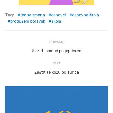
Tag:
jedna smena
osnovci
osnovna škola
produženi boravak
škola
Post
Previous
navigation
Previous
Ubrzati pomoć poljoprivredi
post:
Next
Next
Zaštitite kožu od sunca
post: