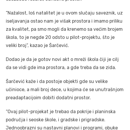
“Nažalost, loš natalitet je u ovom slučaju saveznik, uz
iseljavanja ostao nam je višak prostora i imamo priliku
za kvalitet, pa smo mogli da krenemo sa većim brojem
škola, to je negde 20 odsto u pilot-projektu, što je
veliki broj”, kazao je Šarčević.
Dodao je da je gotov novi akt o mreži škola čiji je cilj
da se vidi gde ima prostora, a gde treba da se zida.
Šarčević kaže i da postoje objekti gde su velike
učinioce, a mali broj dece, u kojima će se unutrašnjom
preadaptacijoim dobiti dodatni prostor.
“Ovaj pilot-projekat je trebao da pokrije i planinska
područja i seoske škole, i gradske i prigradske.
Jednoobrazni su nastavni planovi i programi, obuke