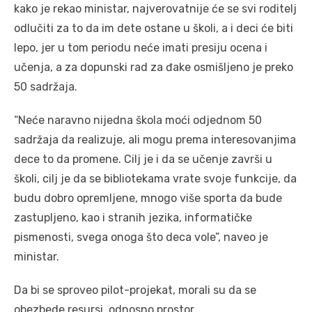
kako je rekao ministar, najverovatnije će se svi roditelj
odlučiti za to da im dete ostane u školi, a i deci će biti
lepo, jer u tom periodu neće imati presiju ocena i
učenja, a za dopunski rad za đake osmišljeno je preko
50 sadržaja.
“Neće naravno nijedna škola moći odjednom 50
sadržaja da realizuje, ali mogu prema interesovanjima
dece to da promene. Cilj je i da se učenje završi u
školi, cilj je da se bibliotekama vrate svoje funkcije, da
budu dobro opremljene, mnogo više sporta da bude
zastupljeno, kao i stranih jezika, informatičke
pismenosti, svega onoga što deca vole”, naveo je
ministar.
Da bi se sproveo pilot-projekat, morali su da se
obezbede resursi, odnosno prostor.