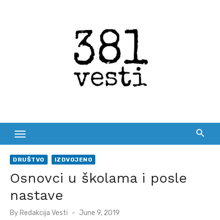
Skip
to
content
DRUŠTVO
IZDVOJENO
Osnovci u školama i posle
nastave
Posted
By
Redakcija Vesti
June 9, 2019