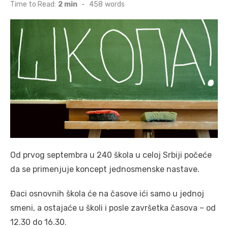
on
Time to Read:
2 min
-
458
words
Od prvog septembra u 240 škola u celoj Srbiji počeće
da se primenjuje koncept jednosmenske nastave.
Đaci osnovnih škola će na časove ići samo u jednoj
smeni, a ostajaće u školi i posle završetka časova – od
12.30 do 16.30.