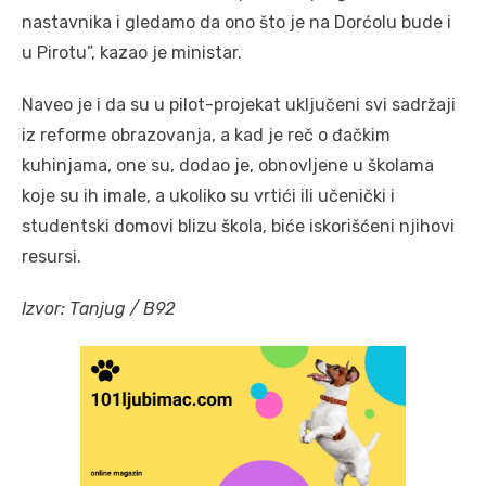
nastavnika i gledamo da ono što je na Dorćolu bude i
u Pirotu”, kazao je ministar.
Naveo je i da su u pilot-projekat uključeni svi sadržaji
iz reforme obrazovanja, a kad je reč o đačkim
kuhinjama, one su, dodao je, obnovljene u školama
koje su ih imale, a ukoliko su vrtići ili učenički i
studentski domovi blizu škola, biće iskorišćeni njihovi
resursi.
Izvor: Tanjug / B92