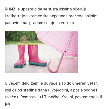
RHMZ je upozorio da se sutra lokalno očekuju
kratkotrajne vremenske nepogode praćene obilnim
padavinama, gradom i olujnim vetrom.
U većem delu zemlje duvaće slab do umeren vetar,
koji će od sredine dana u Vojvodini, a posle podne i
uveče u Pomoravlju i Timočkoj Krajini, povremeno biti
jak.