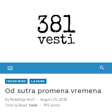
Skip
to
content
IZDVOJENO
LAGANO
Od sutra promena vremena
Posted
By
Redakcija Vesti
August 25, 2018
on
Time to Read:
1 min
-
199
words