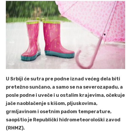
U Srbiji će sutra pre podne iznad većeg dela biti
pretežno sunčano, a samo se na severozapadu, a
posle podne i uveče i u ostalim krajevima, očekuje
jače naoblačenje s kišom, pljuskovima,
grmljavinom i osetnim padom temperature,
saopštio je Republički hidrometeorološki zavod
(RHMZ).