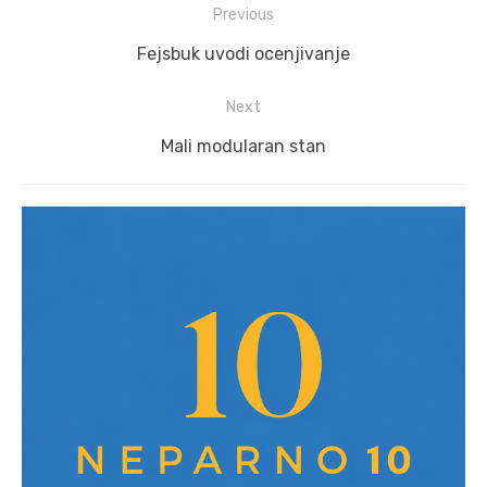
Post
Previous
navigation
Previous
Fejsbuk uvodi ocenjivanje
post:
Next
Next
Mali modularan stan
post: