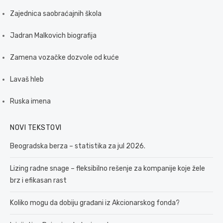
Zajednica saobraćajnih škola
Jadran Malkovich biografija
Zamena vozačke dozvole od kuće
Lavaš hleb
Ruska imena
NOVI TEKSTOVI
Beogradska berza – statistika za jul 2026.
Lizing radne snage – fleksibilno rešenje za kompanije koje žele
brz i efikasan rast
Koliko mogu da dobiju građani iz Akcionarskog fonda?