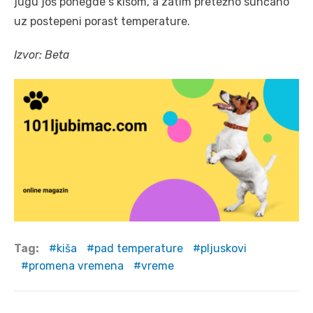
jugu još ponegde s kišom, a zatim pretežno sunčano
uz postepeni porast temperature.
Izvor: Beta
Tag:
kiša
pad temperature
pljuskovi
promena vremena
vreme