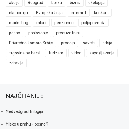
akcije
Beograd
berza
biznis
ekologija
ekonomija
Evropska Unija
internet
konkurs
marketing
mladi
penzioneri
poljoprivreda
posao
poslovanje
preduzetnici
Privredna komora Srbije
prodaja
saveti
srbija
trgovina na berzi
turizam
video
zapošljavanje
zdravlje
NAJČITANIJE
Medvedgrad trilogija
Mleko u prahu - posno?