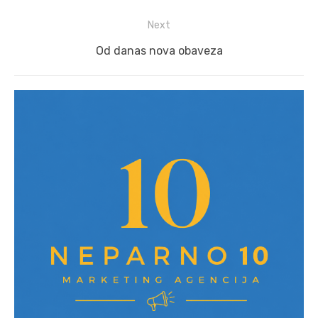
post:
Next
Next
Od danas nova obaveza
post: