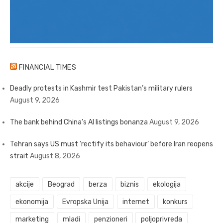
FINANCIAL TIMES
Deadly protests in Kashmir test Pakistan’s military rulers
August 9, 2026
The bank behind China’s AI listings bonanza
August 9, 2026
Tehran says US must ‘rectify its behaviour’ before Iran reopens
strait
August 8, 2026
akcije
Beograd
berza
biznis
ekologija
ekonomija
Evropska Unija
internet
konkurs
marketing
mladi
penzioneri
poljoprivreda