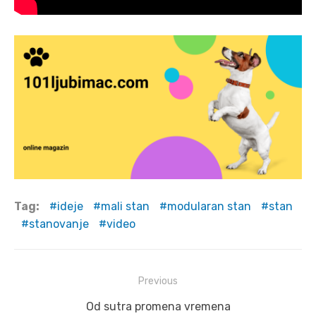
Tag:
ideje
mali stan
modularan stan
stan
stanovanje
video
Post
Previous
navigation
Previous
Od sutra promena vremena