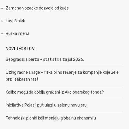
Zamena vozačke dozvole od kuće
Lavaš hleb
Ruska imena
NOVI TEKSTOVI
Beogradska berza – statistika za jul 2026.
Lizing radne snage – fleksibilno rešenje za kompanije koje žele
brz i efikasan rast
Koliko mogu da dobiju građani iz Akcionarskog fonda?
Inicijativa Pojas i put ulazi u zelenu novu eru
Tehnološki pioniri koji menjaju globalnu ekonomiju