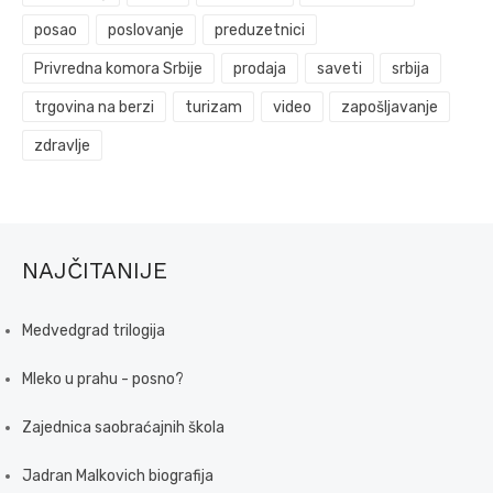
posao
poslovanje
preduzetnici
Privredna komora Srbije
prodaja
saveti
srbija
trgovina na berzi
turizam
video
zapošljavanje
zdravlje
NAJČITANIJE
Medvedgrad trilogija
Mleko u prahu - posno?
Zajednica saobraćajnih škola
Jadran Malkovich biografija