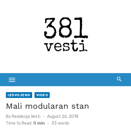
Skip
to
content
IZDVOJENO
VIDEO
Mali modularan stan
Posted
By
Redakcija Vesti
August 26, 2018
on
Time to Read:
0 min
-
33
words