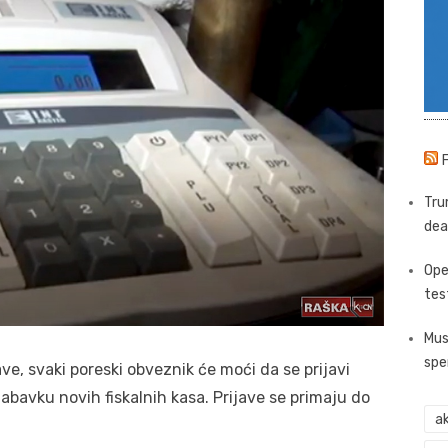
Tru
dea
Ope
tes
Mus
spe
ve, svaki poreski obveznik će moći da se prijavi
nabavku novih fiskalnih kasa. Prijave se primaju do
ak