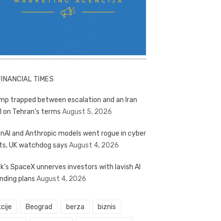
FINANCIAL TIMES
mp trapped between escalation and an Iran
l on Tehran’s terms
August 5, 2026
nAI and Anthropic models went rogue in cyber
ts, UK watchdog says
August 4, 2026
k’s SpaceX unnerves investors with lavish AI
nding plans
August 4, 2026
cije
Beograd
berza
biznis