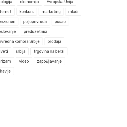
ologija
ekonomija
Evropska Unija
nternet
konkurs
marketing
mladi
enzioneri
poljoprivreda
posao
oslovanje
preduzetnici
rivredna komora Srbije
prodaja
aveti
srbija
trgovina na berzi
urizam
video
zapošljavanje
ravlje