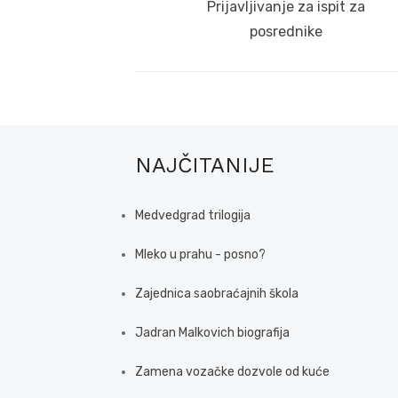
navigation
Previous
Prijavljivanje za ispit za
post:
posrednike
NAJČITANIJE
Medvedgrad trilogija
Mleko u prahu - posno?
Zajednica saobraćajnih škola
Jadran Malkovich biografija
Zamena vozačke dozvole od kuće