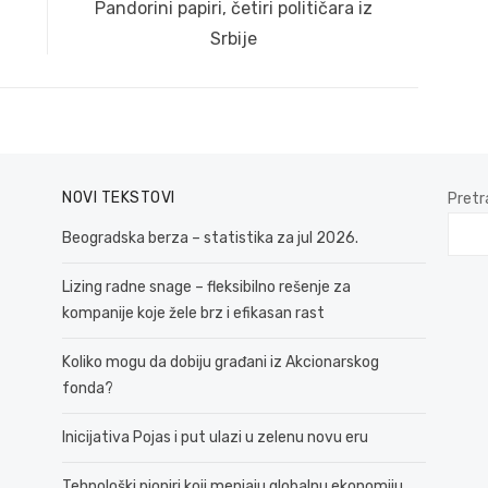
Next
Pandorini papiri, četiri političara iz
post:
Srbije
NOVI TEKSTOVI
Pretr
Beogradska berza – statistika za jul 2026.
Lizing radne snage – fleksibilno rešenje za
kompanije koje žele brz i efikasan rast
Koliko mogu da dobiju građani iz Akcionarskog
fonda?
Inicijativa Pojas i put ulazi u zelenu novu eru
Tehnološki pioniri koji menjaju globalnu ekonomiju