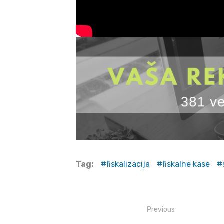
Tag:
fiskalizacija
fiskalne kase
Post
Previous