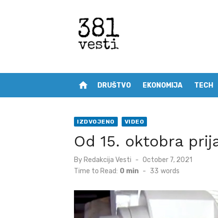
Skip
to
content
home
DRUŠTVO
EKONOMIJA
TECH
IZDVOJENO
VIDEO
Od 15. oktobra prij
Posted
By
Redakcija Vesti
October 7, 2021
on
Time to Read:
0 min
-
33
words