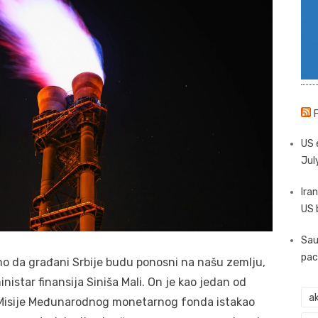
US 
Jul
Iran
US 
Sau
pac
imo da građani Srbije budu ponosni na našu zemlju,
inistar finansija Siniša Mali. On je kao jedan od
ak
 Misije Međunarodnog monetarnog fonda istakao