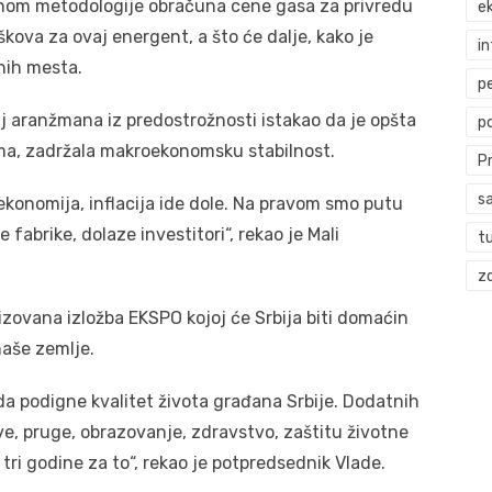
nom metodologije obračuna cene gasa za privredu
ek
škova za ovaj energent, a što će dalje, kako je
i
dnih mesta.
p
j aranžmana iz predostrožnosti istakao da je opšta
p
ima, zadržala makroekonomsku stabilnost.
P
s
konomija, inflacija ide dole. Na pravom smo putu
abrike, dolaze investitori“, rekao je Mali
t
zd
izovana izložba EKSPO kojoj će Srbija biti domaćin
naše zemlje.
 da podigne kvalitet života građana Srbije. Dodatnih
eve, pruge, obrazovanje, zdravstvo, zaštitu životne
tri godine za to“, rekao je potpredsednik Vlade.