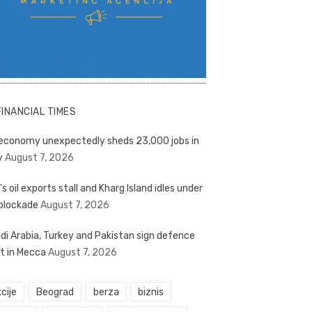
FINANCIAL TIMES
economy unexpectedly sheds 23,000 jobs in
y
August 7, 2026
’s oil exports stall and Kharg Island idles under
blockade
August 7, 2026
di Arabia, Turkey and Pakistan sign defence
t in Mecca
August 7, 2026
cije
Beograd
berza
biznis