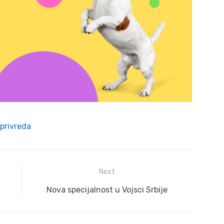
privreda
Next
Next
Nova specijalnost u Vojsci Srbije
post: