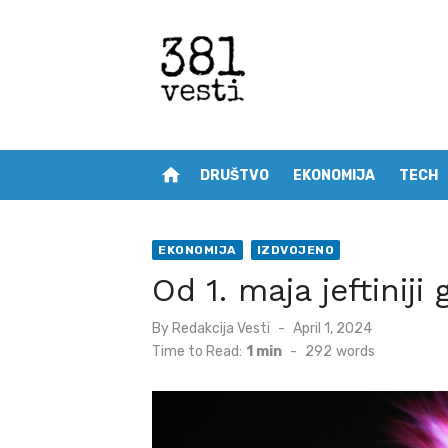
Skip
to
content
home
DRUŠTVO
EKONOMIJA
TECH
EKONOMIJA
IZDVOJENO
Od 1. maja jeftiniji
Posted
By
Redakcija Vesti
April 1, 2024
on
Time to Read:
1 min
-
292
words