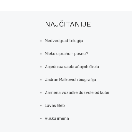
NAJČITANIJE
Medvedgrad trilogija
Mleko u prahu - posno?
Zajednica saobraćajnih škola
Jadran Malkovich biografija
Zamena vozačke dozvole od kuće
Lavaš hleb
Ruska imena