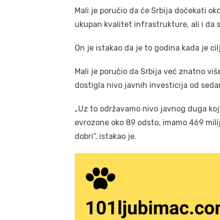
Mali je poručio da će Srbija dočekati ok
ukupan kvalitet infrastrukture, ali i da 
On je istakao da je to godina kada je c
Mali je poručio da Srbija već znatno vi
dostigla nivo javnih investicija od se
„Uz to održavamo nivo javnog duga koji
evrozone oko 89 odsto, imamo 469 milija
dobri“, istakao je.