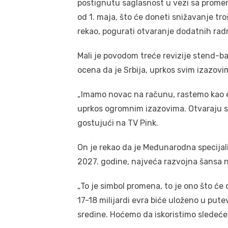
postignutu saglasnost u vezi sa prome
od 1. maja, što će doneti snižavanje tro
rekao, pogurati otvaranje dodatnih ra
Mali je povodom treće revizije stend-ba
ocena da je Srbija, uprkos svim izazov
„Imamo novac na računu, rastemo kao e
uprkos ogromnim izazovima. Otvaraju se f
gostujući na TV Pink.
On je rekao da je Međunarodna specijal
2027. godine, najveća razvojna šansa 
„To je simbol promena, to je ono što će
17-18 milijardi evra biće uloženo u put
sredine. Hoćemo da iskoristimo sledeće 