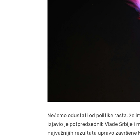
Nećemo odustati od politike rasta, žel
izjavio je potpredsednik Vlade Srbije i m
najvažnijih rezultata upravo završene