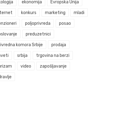
ologija
ekonomija
Evropska Unija
nternet
konkurs
marketing
mladi
enzioneri
poljoprivreda
posao
oslovanje
preduzetnici
rivredna komora Srbije
prodaja
aveti
srbija
trgovina na berzi
urizam
video
zapošljavanje
ravlje