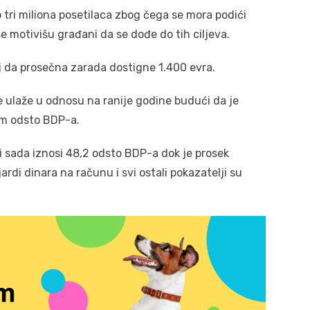
o tri miliona posetilaca zbog čega se mora podići
se motivišu građani da se dođe do tih ciljeva.
ilj da prosečna zarada dostigne 1.400 evra.
še ulaže u odnosu na ranije godine budući da je
dam odsto BDP-a.
 sada iznosi 48,2 odsto BDP-a dok je prosek
rdi dinara na računu i svi ostali pokazatelji su