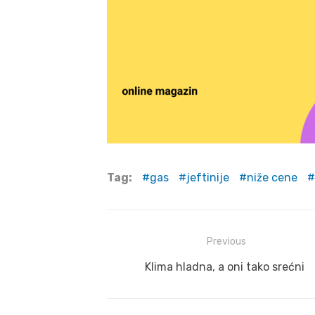
Tag:
gas
jeftinije
niže cene
Post
Previous
navigation
Previous
Klima hladna, a oni tako srećni
post: