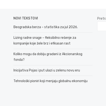
NOVI TEKSTOVI
Pretr
Beogradska berza – statistika za jul 2026.
Lizing radne snage – fleksibilno rešenje za
kompanije koje žele brz i efikasan rast
Koliko mogu da dobiju građani iz Akcionarskog
fonda?
Inicijativa Pojas i put ulazi u zelenu novu eru
Tehnološki pioniri koji menjaju globalnu ekonomiju