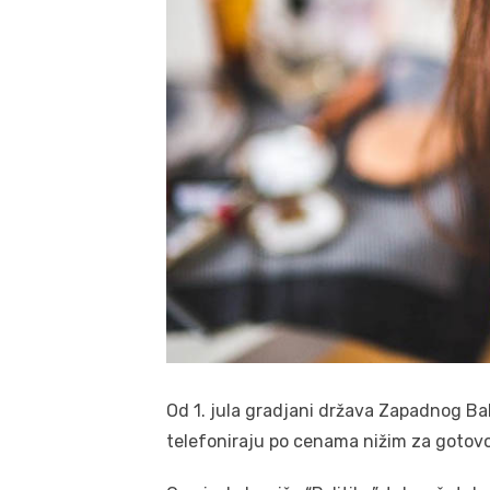
Od 1. jula gradjani država Zapadnog B
telefoniraju po cenama nižim za gotovo