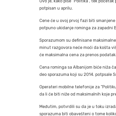
Ovo je, kako piše “Politika”, tek počet
potpisan u aprilu.
Cene će u ovoj prvoj fazi biti smanjene
potpuno ukidanje rominga za zapadni B
Sporazumom su definisane maksimalne c
minut razgovora neće moći da košta viš
će maksimalna cena za prenos podataka
Cena rominga sa Albanijom biće niža čak
deo sporazuma koji su 2014. potpsale Sr
Operateri mobilne telefonije za “Politi
da li će biti niže od maksimalnih koje p
Međutim, potvrdili su da je u toku izra
sporazuma biti obavešteni o tome kolik