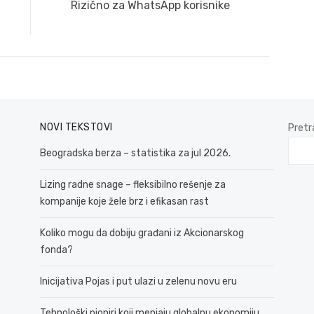
Next
Rizično za WhatsApp korisnike
post:
NOVI TEKSTOVI
Pretr
Beogradska berza – statistika za jul 2026.
Lizing radne snage – fleksibilno rešenje za
kompanije koje žele brz i efikasan rast
Koliko mogu da dobiju građani iz Akcionarskog
fonda?
Inicijativa Pojas i put ulazi u zelenu novu eru
Tehnološki pioniri koji menjaju globalnu ekonomiju