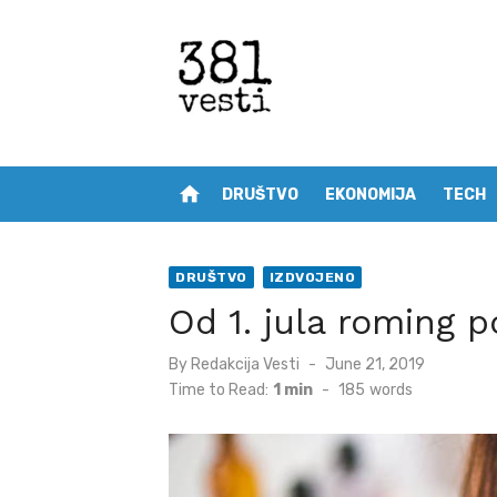
Skip
to
content
home
DRUŠTVO
EKONOMIJA
TECH
DRUŠTVO
IZDVOJENO
Od 1. jula roming poz
Posted
By
Redakcija Vesti
June 21, 2019
on
Time to Read:
1 min
-
185
words