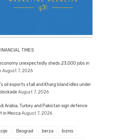
FINANCIAL TIMES
economy unexpectedly sheds 23,000 jobs in
y
August 7, 2026
’s oil exports stall and Kharg Island idles under
blockade
August 7, 2026
di Arabia, Turkey and Pakistan sign defence
t in Mecca
August 7, 2026
cije
Beograd
berza
biznis