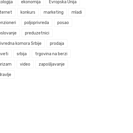
ologija
ekonomija
Evropska Unija
nternet
konkurs
marketing
mladi
enzioneri
poljoprivreda
posao
oslovanje
preduzetnici
rivredna komora Srbije
prodaja
aveti
srbija
trgovina na berzi
urizam
video
zapošljavanje
ravlje