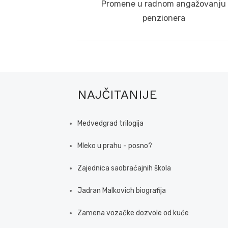
navigation
Previous
Promene u radnom angažovanju
post:
penzionera
NAJČITANIJE
Medvedgrad trilogija
Mleko u prahu - posno?
Zajednica saobraćajnih škola
Jadran Malkovich biografija
Zamena vozačke dozvole od kuće