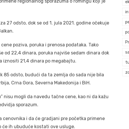
ak primene regionalnog sporazuma o romingu koji je
ek
i
p
 za 27 odsto, dok se od 1. jula 2021. godine očekuje
alkan.
p
P
ene poziva, poruka i prenosa podataka. Tako
s
e od 22,4 dinara, poruka najviše sedam dinara dok
 iznositi 21,4 dinara po megabajtu.
t
zd
 85 odsto, budući da ta zemlja do sada nije bila
bija, Crna Gora, Severna Makedonija i BiH.
ku” nisu mogli da navedu tačne cene, kao ni da kažu
redvidja sporazum.
da cenovnika i da će gradjani pre početka primene
o će ih ubuduće kostati ove usluge.