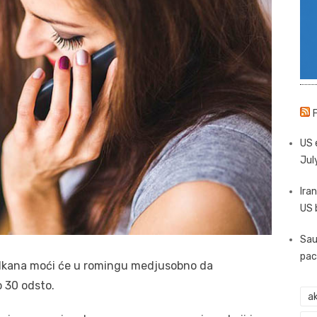
US 
Jul
Iran
US 
Sau
pac
alkana moći će u romingu medjusobno da
 30 odsto.
ak