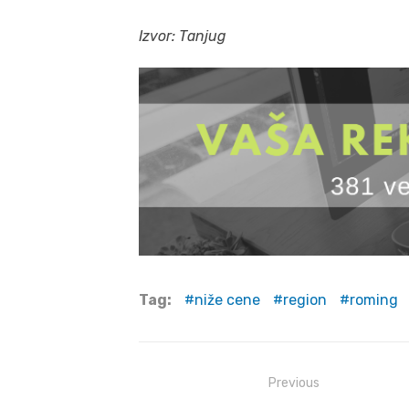
Izvor: Tanjug
Tag:
niže cene
region
roming
Post
Previous