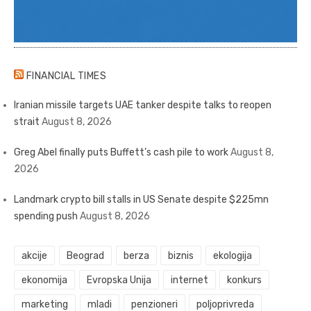
FINANCIAL TIMES
Iranian missile targets UAE tanker despite talks to reopen
strait
August 8, 2026
Greg Abel finally puts Buffett’s cash pile to work
August 8,
2026
Landmark crypto bill stalls in US Senate despite $225mn
spending push
August 8, 2026
akcije
Beograd
berza
biznis
ekologija
ekonomija
Evropska Unija
internet
konkurs
marketing
mladi
penzioneri
poljoprivreda