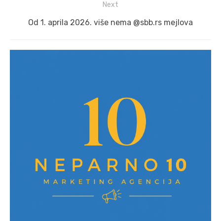
Next
Next
Od 1. aprila 2026. više nema @sbb.rs mejlova
post: