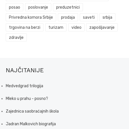
posao
poslovanje
preduzetnici
Privredna komora Srbije
prodaja
saveti
srbija
trgovina na berzi
turizam
video
zapošljavanje
zdravlje
NAJČITANIJE
Medvedgrad trilogija
Mleko u prahu - posno?
Zajednica saobraćajnih škola
Jadran Malkovich biografija