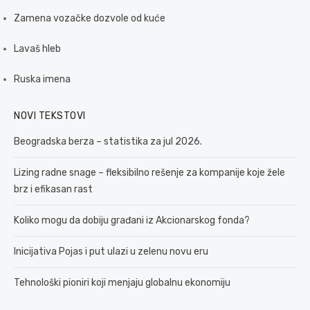
Zamena vozačke dozvole od kuće
Lavaš hleb
Ruska imena
NOVI TEKSTOVI
Beogradska berza – statistika za jul 2026.
Lizing radne snage – fleksibilno rešenje za kompanije koje žele
brz i efikasan rast
Koliko mogu da dobiju građani iz Akcionarskog fonda?
Inicijativa Pojas i put ulazi u zelenu novu eru
Tehnološki pioniri koji menjaju globalnu ekonomiju