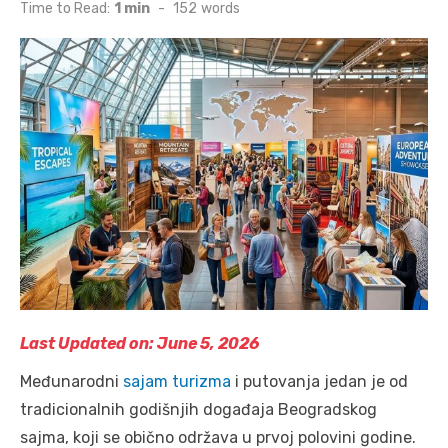
on
Time to Read:
1 min
-
152
words
Last Updated on: June 5, 2026
Međunarodni
sajam turizma
i putovanja jedan je od
tradicionalnih godišnjih događaja Beogradskog
sajma, koji se obično održava u prvoj polovini godine.