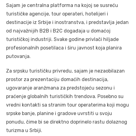
Sajam je centralna platforma na kojoj se susreću
turističke agencije, tour operateri, hotelijeri i
destinacije iz Srbije i inostranstva, i predstavlja jedan
od najvažnijih B2B i B2C događaja u domaćoj
turističkoj industriji. Svake godine privlači hiljade
profesionalnih posetilaca i širu javnost koja planira
putovanja.
Za srpsku turističku privredu, sajam je nezaobilazan
prostor za prezentaciju domaćih destinacija,
ugovaranje aranžmana za predstojeću sezonu i
praćenje globalnih turističkih trendova. Posebno su
vredni kontakti sa stranim tour operaterima koji mogu
srpske banje, planine i gradove uvrstiti u svoju
ponudu, čime bi se direktno doprinelo rastu dolaznog
turizma u Srbiji.