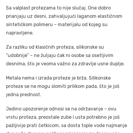
Sa valplast protezama to nije slučaj. One dobro
prianjaju uz desni, zahvaljujući laganom elastičnom
sintetičkom polimeru – materijalu od kojeg su
napravljene.
Za razliku od klasičnih proteza, silikonske su
“udobnije” – ne žuljaju čak ni osobe sa osetljivim
desnima, što je veoma važno za zdravlje usne duplje.
Metala nema i izrada proteze je brža. Silikonske
proteze se ne mogu slomiti prilikom pada, što je još
jedna prednost.
Jedino upozorenje odnosi se na održavanje – ovu
vrstu proteza, preostale zube i usta potrebno je još
pažljivije prati četkicom, sa dosta tople vode najmanje