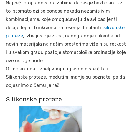
Najveći broj radova na zubima danas je bezbolan. Uz
to, stomatolozi se ponose nekada nezamislivim
kombinacijama, koje omogućavaju da svi pacijenti
dobiju lepa i funkcionalna rešenja. Implanti,
silikonske
proteze
, izbeljivanje zuba, nadogradnje i plombe od
novih materijala na našim prostorima više nisu retkost
i u svakom gradu postoje stomatološke ordinacije koje
ove usluge nude.
O implantima i izbeljivanju uglavnom ste čitali.
Silikonske proteze, međutim, manje su poznate, pa da
objasnimo o čemu je reč.
Silikonske proteze