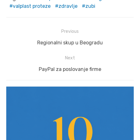
valplast proteze
zdravlje
zubi
Post
Previous
navigation
Previous
Regionalni skup u Beogradu
post:
Next
Next
PayPal za poslovanje firme
post: