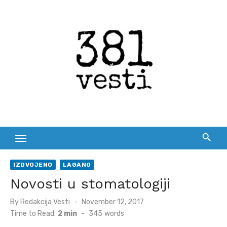
Skip
to
content
IZDVOJENO
LAGANO
Novosti u stomatologiji
Posted
By
Redakcija Vesti
November 12, 2017
on
Time to Read:
2 min
-
345
words