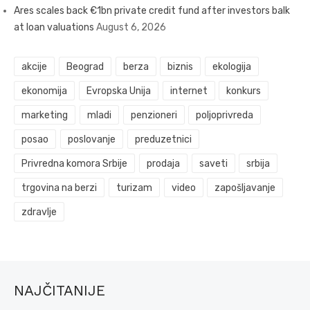
Ares scales back €1bn private credit fund after investors balk
at loan valuations
August 6, 2026
akcije
Beograd
berza
biznis
ekologija
ekonomija
Evropska Unija
internet
konkurs
marketing
mladi
penzioneri
poljoprivreda
posao
poslovanje
preduzetnici
Privredna komora Srbije
prodaja
saveti
srbija
trgovina na berzi
turizam
video
zapošljavanje
zdravlje
NAJČITANIJE