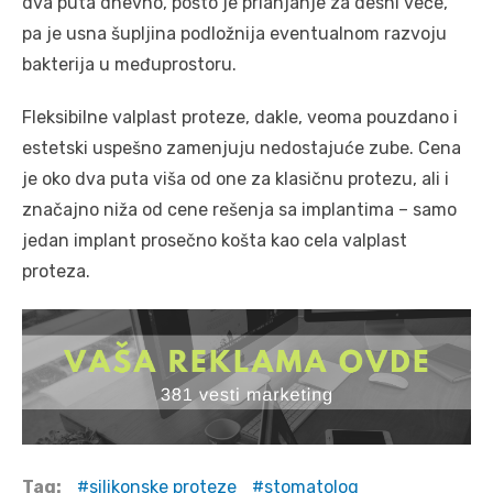
dva puta dnevno, pošto je prianjanje za desni veće,
pa je usna šupljina podložnija eventualnom razvoju
bakterija u međuprostoru.
Fleksibilne valplast proteze, dakle, veoma pouzdano i
estetski uspešno zamenjuju nedostajuće zube. Cena
je oko dva puta viša od one za klasičnu protezu, ali i
značajno niža od cene rešenja sa implantima – samo
jedan implant prosečno košta kao cela valplast
proteza.
Tag:
silikonske proteze
stomatolog