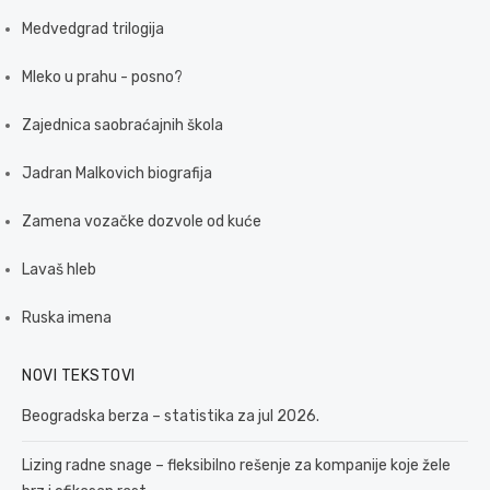
Medvedgrad trilogija
Mleko u prahu - posno?
Zajednica saobraćajnih škola
Jadran Malkovich biografija
Zamena vozačke dozvole od kuće
Lavaš hleb
Ruska imena
NOVI TEKSTOVI
Beogradska berza – statistika za jul 2026.
Lizing radne snage – fleksibilno rešenje za kompanije koje žele