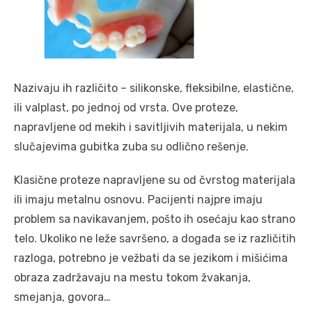
Nazivaju ih različito – silikonske, fleksibilne, elastične,
ili valplast, po jednoj od vrsta. Ove proteze,
napravljene od mekih i savitljivih materijala, u nekim
slučajevima gubitka zuba su odlično rešenje.
Klasične proteze napravljene su od čvrstog materijala
ili imaju metalnu osnovu. Pacijenti najpre imaju
problem sa navikavanjem, pošto ih osećaju kao strano
telo. Ukoliko ne leže savršeno, a događa se iz različitih
razloga, potrebno je vežbati da se jezikom i mišićima
obraza zadržavaju na mestu tokom žvakanja,
smejanja, govora…