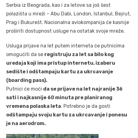
Serbia iz Beograda, kao i za letove sa još šest
polazišta u mreži – Abu Dabi, London, Istanbul, Bejrut,
Prag i Bukurešt. Nacionalna aviokompanija će kasnije
proširiti dostupnost usluge na ostatak svoje mreže.
Usluga prijave na let putem interneta će putnicima
omogućiti da se
registruju za let sa bilo kog
uređaja koji ima pristup internetu, izaberu
sedište i odštampaju kartu za ukrcavanje
(boarding pass).
Putnici će moći
da se prijave na let najranije 36
sati i najkasnije 60 minuta pre planiranog
vremena polaska leta
. Potrebno je da gosti
odštampaju svoju kartu za ukrcavanje i ponesu
je na aerodrom.