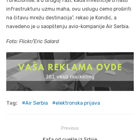
funkcioniše, a u drugoj fazi, kada investicije u našu
infrastrukturu uzmu maha, ovu uslugu ćemo proširiti
na čitavu mrežu destinacija”, rekao je Kondić, a
navedeno je u saopštenju avio-kompanije Air Serbia.
Foto: Flickr/Eric Salard
Tag:
Air Serbia
elektronska prijava
Post
Previous
navigation
Previous
Kafa od cvekle iz Srbije