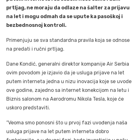
prtljag, ne moraju da odlaze na šalter za prijavu
na let i mogu odmah da se upute ka pasoškoj i
bezbednosnoj kontroli.
Primenjuju se sva standardna pravila koja se odnose
na predati i ručni prtljag.
Dane Kondić, generalni direktor kompanije Air Serbia
ovim povodom je izjavio da je usluga prijave na let
putem interneta jedna u nizu inovacija koje se uvode
ove godine, zajedno sa internet konekcijom na letu i
Biznis salonom na Aerodromu Nikola Tesla, koje će
uskoro predstaviti.
“Veoma smo ponosni što u prvoj fazi uvođenja naša
usluga prijave na let putem interneta dobro