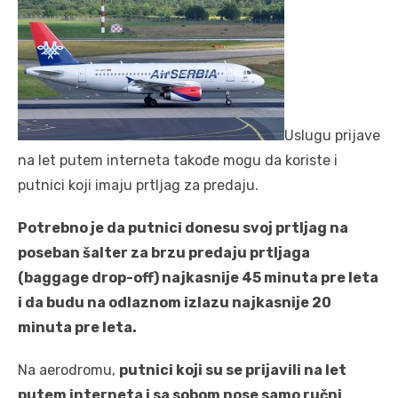
Uslugu prijave
na let putem interneta takođe mogu da koriste i
putnici koji imaju prtljag za predaju.
Potrebno je da putnici donesu svoj prtljag na
poseban šalter za brzu predaju prtljaga
(baggage drop-off) najkasnije 45 minuta pre leta
i da budu na odlaznom izlazu najkasnije 20
minuta pre leta.
Na aerodromu,
putnici koji su se prijavili na let
putem interneta i sa sobom nose samo ručni