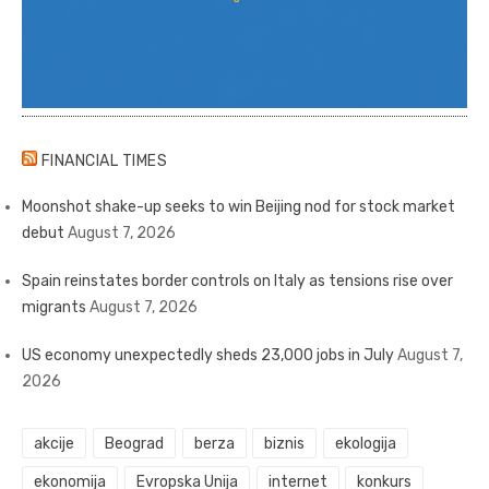
FINANCIAL TIMES
Moonshot shake-up seeks to win Beijing nod for stock market
debut
August 7, 2026
Spain reinstates border controls on Italy as tensions rise over
migrants
August 7, 2026
US economy unexpectedly sheds 23,000 jobs in July
August 7,
2026
akcije
Beograd
berza
biznis
ekologija
ekonomija
Evropska Unija
internet
konkurs