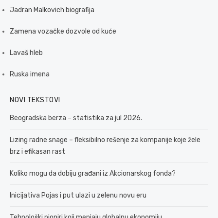
Jadran Malkovich biografija
Zamena vozačke dozvole od kuće
Lavaš hleb
Ruska imena
NOVI TEKSTOVI
Beogradska berza – statistika za jul 2026.
Lizing radne snage – fleksibilno rešenje za kompanije koje žele
brz i efikasan rast
Koliko mogu da dobiju građani iz Akcionarskog fonda?
Inicijativa Pojas i put ulazi u zelenu novu eru
Tehnološki pioniri koji menjaju globalnu ekonomiju