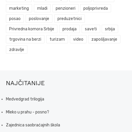
marketing
mladi
penzioneri
poljoprivreda
posao
poslovanje
preduzetnici
Privredna komora Srbije
prodaja
saveti
srbija
trgovina na berzi
turizam
video
zapošljavanje
zdravlje
NAJČITANIJE
Medvedgrad trilogija
Mleko u prahu - posno?
Zajednica saobraćajnih škola