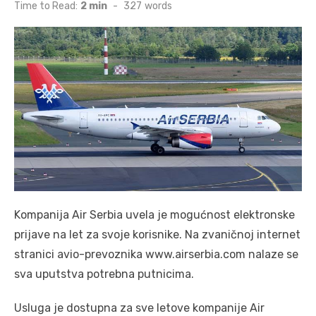
on
Time to Read:
2 min
-
327
words
Kompanija Air Serbia uvela je mogućnost elektronske
prijave na let za svoje korisnike. Na zvaničnoj internet
stranici avio-prevoznika www.airserbia.com nalaze se
sva uputstva potrebna putnicima.
Usluga je dostupna za sve letove kompanije Air