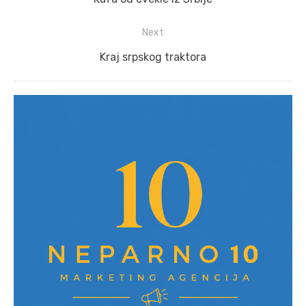
post:
Next
Next
Kraj srpskog traktora
post: