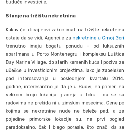
buduće investicije.
Stanje na tržištu nekretnina
Kakav će uticaj novi zakon imati na tržište nekretnina
ostaje da se vidi. Agencije za
nekretnine u Crnoj Gori
trenutno imaju bogatu ponudu – od luksuznih
apartmana u Porto Montenegru i kompleksu Luštica
Bay Marina Village, do starih kamenih kuća i poziva za
učešće u investicionim projektima. Iako je zabeležen
pad interesovanja u poslednjem kvartalu 2014.
godine, interesantno je da je u Budvi, na primer, na
velikom broju lokacija gradnja u toku i da se sa
radovima ne prekida ni u zimskim mesecima. Cene po
kojima se nekretnine nude ne beleže pad, a za
pojedine primorske lokacije su, na prvi pogled
paradoksalno, čak i blago porasle, što znači da se