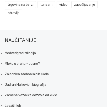
trgovina na berzi
turizam
video
zapošljavanje
zdravlje
NAJČITANIJE
Medvedgrad trilogija
Mleko u prahu - posno?
Zajednica saobraćajnih škola
Jadran Malkovich biografija
Zamena vozačke dozvole od kuće
Lavaš hleb