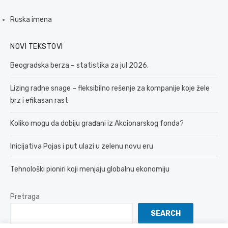
Ruska imena
NOVI TEKSTOVI
Beogradska berza – statistika za jul 2026.
Lizing radne snage – fleksibilno rešenje za kompanije koje žele
brz i efikasan rast
Koliko mogu da dobiju građani iz Akcionarskog fonda?
Inicijativa Pojas i put ulazi u zelenu novu eru
Tehnološki pioniri koji menjaju globalnu ekonomiju
Pretraga
SEARCH