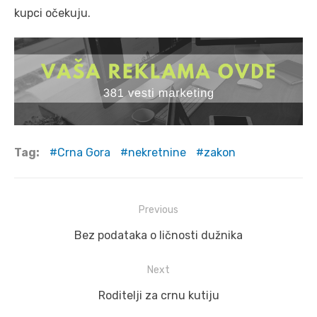
kupci očekuju.
Tag:
Crna Gora
nekretnine
zakon
Post
Previous
navigation
Previous
Bez podataka o ličnosti dužnika
post:
Next
Next
Roditelji za crnu kutiju
post: