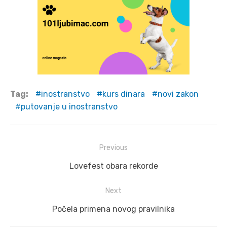
Tag:
inostranstvo
kurs dinara
novi zakon
putovanje u inostranstvo
Post
Previous
navigation
Previous
Lovefest obara rekorde
post:
Next
Next
Počela primena novog pravilnika
post: