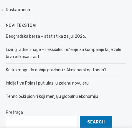
Ruska imena
NOVI TEKSTOVI
Beogradska berza – statistika za jul 2026.
Lizing radne snage – fleksibilno rešenje za kompanije koje žele
brz i efikasan rast
Koliko mogu da dobiju građani iz Akcionarskog fonda?
Inicijativa Pojas i put ulazi u zelenu novu eru
Tehnološki pioniri koji menjaju globalnu ekonomiju
Pretraga
SEARCH