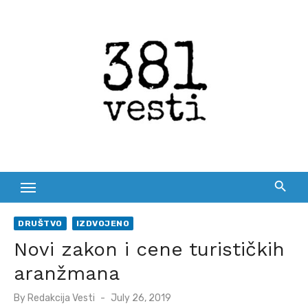
Skip
to
content
DRUŠTVO
IZDVOJENO
Novi zakon i cene turističkih
aranžmana
Posted
By
Redakcija Vesti
July 26, 2019