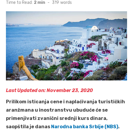
on
Time to Read:
2 min
-
319
words
Last Updated on: November 23, 2020
Prilikom isticanja cene i naplaćivanja turističkih
aranžmana u inostranstvu ubuduće će se
primenjivati zvanični srednji kurs dinara,
saopštila je danas
Narodna banka Srbije (NBS)
.