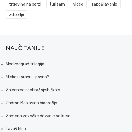
trgovina na berzi
turizam
video
zapošljavanje
zdravlje
NAJČITANIJE
Medvedgrad trilogija
Mleko u prahu - posno?
Zajednica saobraćajnih škola
Jadran Malkovich biografija
Zamena vozačke dozvole od kuće
Lavaš hleb