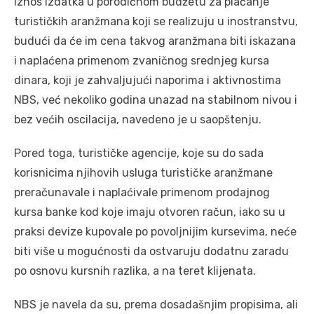
iznos izdatka u porodičnom budžetu za plaćanje
turističkih aranžmana koji se realizuju u inostranstvu,
budući da će im cena takvog aranžmana biti iskazana
i naplaćena primenom zvaničnog srednjeg kursa
dinara, koji je zahvaljujući naporima i aktivnostima
NBS, već nekoliko godina unazad na stabilnom nivou i
bez većih oscilacija, navedeno je u saopštenju.
Pored toga, turističke agencije, koje su do sada
korisnicima njihovih usluga turističke aranžmane
preračunavale i naplaćivale primenom prodajnog
kursa banke kod koje imaju otvoren račun, iako su u
praksi devize kupovale po povoljnijim kursevima, neće
biti više u mogućnosti da ostvaruju dodatnu zaradu
po osnovu kursnih razlika, a na teret klijenata.
NBS je navela da su, prema dosadašnjim propisima, ali