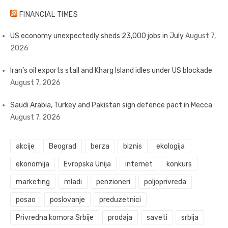
FINANCIAL TIMES
US economy unexpectedly sheds 23,000 jobs in July
August 7,
2026
Iran’s oil exports stall and Kharg Island idles under US blockade
August 7, 2026
Saudi Arabia, Turkey and Pakistan sign defence pact in Mecca
August 7, 2026
akcije
Beograd
berza
biznis
ekologija
ekonomija
Evropska Unija
internet
konkurs
marketing
mladi
penzioneri
poljoprivreda
posao
poslovanje
preduzetnici
Privredna komora Srbije
prodaja
saveti
srbija