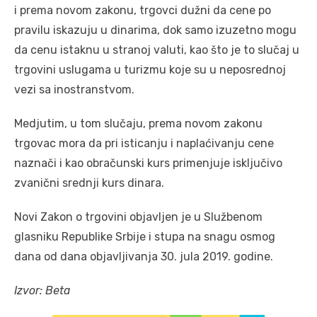
i prema novom zakonu, trgovci dužni da cene po
pravilu iskazuju u dinarima, dok samo izuzetno mogu
da cenu istaknu u stranoj valuti, kao što je to slučaj u
trgovini uslugama u turizmu koje su u neposrednoj
vezi sa inostranstvom.
Medjutim, u tom slučaju, prema novom zakonu
trgovac mora da pri isticanju i naplaćivanju cene
naznači i kao obračunski kurs primenjuje isključivo
zvanični srednji kurs dinara.
Novi Zakon o trgovini objavljen je u Službenom
glasniku Republike Srbije i stupa na snagu osmog
dana od dana objavljivanja 30. jula 2019. godine.
Izvor: Beta