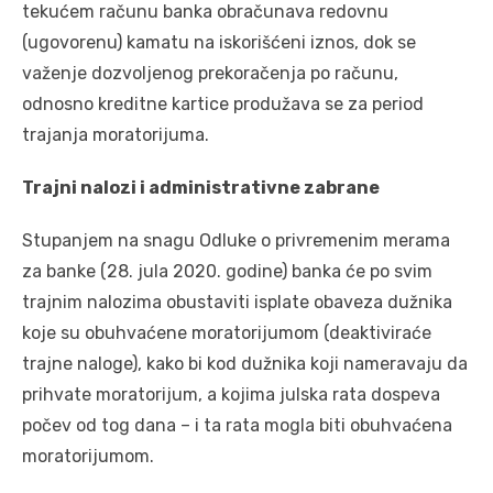
tekućem računu banka obračunava redovnu
(ugovorenu) kamatu na iskorišćeni iznos, dok se
važenje dozvoljenog prekoračenja po računu,
odnosno kreditne kartice produžava se za period
trajanja moratorijuma.
Trajni nalozi i administrativne zabrane
Stupanjem na snagu Odluke o privremenim merama
za banke (28. jula 2020. godine) banka će po svim
trajnim nalozima obustaviti isplate obaveza dužnika
koje su obuhvaćene moratorijumom (deaktiviraće
trajne naloge), kako bi kod dužnika koji nameravaju da
prihvate moratorijum, a kojima julska rata dospeva
počev od tog dana – i ta rata mogla biti obuhvaćena
moratorijumom.