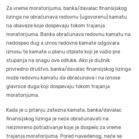
Za vreme moratorijuma, banka/davalac finansijskog
lizinga ne obračunava redovnu (ugovorenu) kamatu
na obaveze koje dospevaju tokom trajanja
moratorijuma. Banka obračunava redovnu kamatu na
nedospeo dug a iznos redovne kamate odgovara
iznosu te kamate u planu otplate koji je važio pre
stupanja na snagu ove odluke. Ako je dužnik
privredno društvo, banka/davalac finansijskog lizinga
može redovnu kamatu da obračunava i na iznose
glavnice duga koji dospevaju tokom trajanja
moratorijuma.
Kada je u pitanju zatezna kamata, banka/davalac
finansijskog lizinga je neće obračunavati na
neizmireno potraživanje koje je dospelo za vreme
trajanja moratorijuma. Pored navedenog, neće se