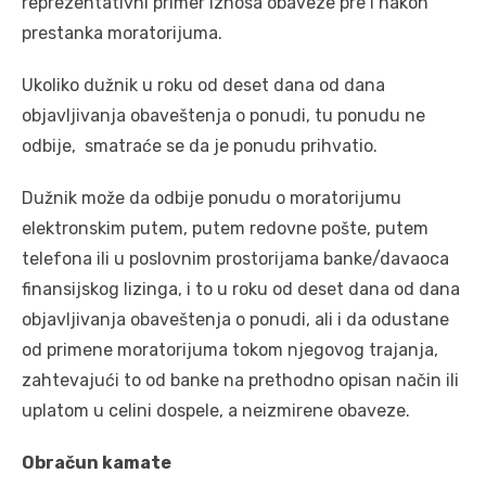
reprezentativni primer iznosa obaveze pre i nakon
prestanka moratorijuma.
Ukoliko dužnik u roku od deset dana od dana
objavljivanja obaveštenja o ponudi, tu ponudu ne
odbije, smatraće se da je ponudu prihvatio.
Dužnik može da odbije ponudu o moratorijumu
elektronskim putem, putem redovne pošte, putem
telefona ili u poslovnim prostorijama banke/davaoca
finansijskog lizinga, i to u roku od deset dana od dana
objavljivanja obaveštenja o ponudi, ali i da odustane
od primene moratorijuma tokom njegovog trajanja,
zahtevajući to od banke na prethodno opisan način ili
uplatom u celini dospele, a neizmirene obaveze.
Obračun kamate