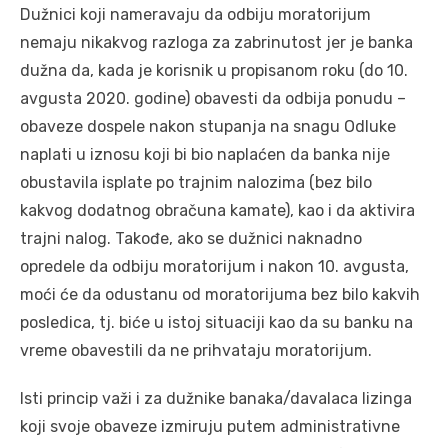
Dužnici koji nameravaju da odbiju moratorijum
nemaju nikakvog razloga za zabrinutost jer je banka
dužna da, kada je korisnik u propisanom roku (do 10.
avgusta 2020. godine) obavesti da odbija ponudu –
obaveze dospele nakon stupanja na snagu Odluke
naplati u iznosu koji bi bio naplaćen da banka nije
obustavila isplate po trajnim nalozima (bez bilo
kakvog dodatnog obračuna kamate), kao i da aktivira
trajni nalog. Takođe, ako se dužnici naknadno
opredele da odbiju moratorijum i nakon 10. avgusta,
moći će da odustanu od moratorijuma bez bilo kakvih
posledica, tj. biće u istoj situaciji kao da su banku na
vreme obavestili da ne prihvataju moratorijum.
Isti princip važi i za dužnike banaka/davalaca lizinga
koji svoje obaveze izmiruju putem administrativne