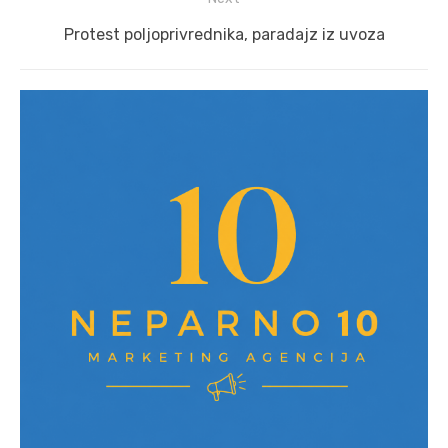
Next
Protest poljoprivrednika, paradajz iz uvoza
post: