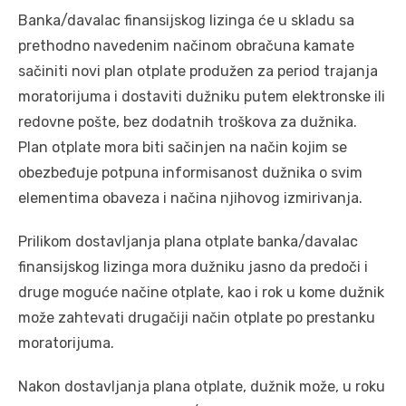
Banka/davalac finansijskog lizinga će u skladu sa
prethodno navedenim načinom obračuna kamate
sačiniti novi plan otplate produžen za period trajanja
moratorijuma i dostaviti dužniku putem elektronske ili
redovne pošte, bez dodatnih troškova za dužnika.
Plan otplate mora biti sačinjen na način kojim se
obezbeđuje potpuna informisanost dužnika o svim
elementima obaveza i načina njihovog izmirivanja.
Prilikom dostavljanja plana otplate banka/davalac
finansijskog lizinga mora dužniku jasno da predoči i
druge moguće načine otplate, kao i rok u kome dužnik
može zahtevati drugačiji način otplate po prestanku
moratorijuma.
Nakon dostavljanja plana otplate, dužnik može, u roku