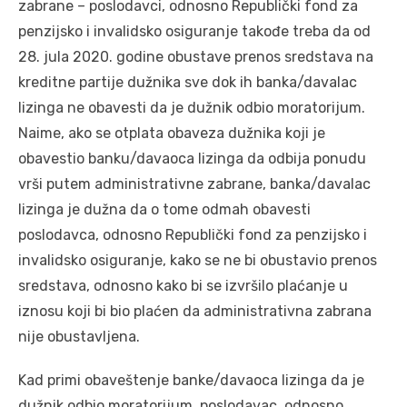
zabrane – poslodavci, odnosno Republički fond za
penzijsko i invalidsko osiguranje takođe treba da od
28. jula 2020. godine obustave prenos sredstava na
kreditne partije dužnika sve dok ih banka/davalac
lizinga ne obavesti da je dužnik odbio moratorijum.
Naime, ako se otplata obaveza dužnika koji je
obavestio banku/davaoca lizinga da odbija ponudu
vrši putem administrativne zabrane, banka/davalac
lizinga je dužna da o tome odmah obavesti
poslodavca, odnosno Republički fond za penzijsko i
invalidsko osiguranje, kako se ne bi obustavio prenos
sredstava, odnosno kako bi se izvršilo plaćanje u
iznosu koji bi bio plaćen da administrativna zabrana
nije obustavljena.
Kad primi obaveštenje banke/davaoca lizinga da je
dužnik odbio moratorijum, poslodavac, odnosno