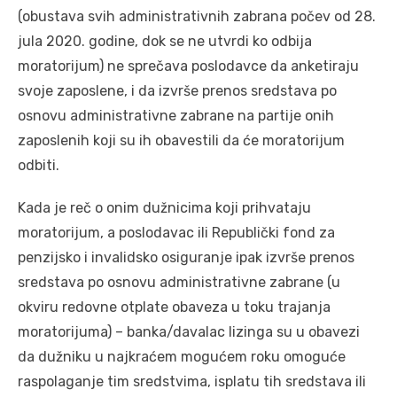
(obustava svih administrativnih zabrana počev od 28.
jula 2020. godine, dok se ne utvrdi ko odbija
moratorijum) ne sprečava poslodavce da anketiraju
svoje zaposlene, i da izvrše prenos sredstava po
osnovu administrativne zabrane na partije onih
zaposlenih koji su ih obavestili da će moratorijum
odbiti.
Kada je reč o onim dužnicima koji prihvataju
moratorijum, a poslodavac ili Republički fond za
penzijsko i invalidsko osiguranje ipak izvrše prenos
sredstava po osnovu administrativne zabrane (u
okviru redovne otplate obaveza u toku trajanja
moratorijuma) – banka/davalac lizinga su u obavezi
da dužniku u najkraćem mogućem roku omoguće
raspolaganje tim sredstvima, isplatu tih sredstava ili