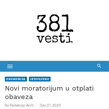
Skip
to
content
EKONOMIJA
IZDVOJENO
Novi moratorijum u otplati
obaveza
Posted
By
Redakcija Vesti
July 27, 2020