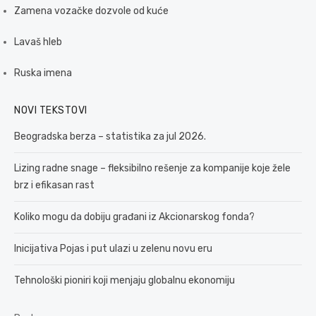
Zamena vozačke dozvole od kuće
Lavaš hleb
Ruska imena
NOVI TEKSTOVI
Beogradska berza – statistika za jul 2026.
Lizing radne snage – fleksibilno rešenje za kompanije koje žele
brz i efikasan rast
Koliko mogu da dobiju građani iz Akcionarskog fonda?
Inicijativa Pojas i put ulazi u zelenu novu eru
Tehnološki pioniri koji menjaju globalnu ekonomiju