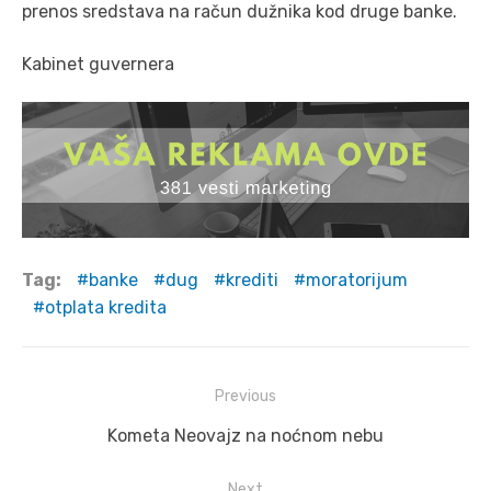
prenos sredstava na račun dužnika kod druge banke.
Kabinet guvernera
Tag:
banke
dug
krediti
moratorijum
otplata kredita
Post
Previous
navigation
Previous
Kometa Neovajz na noćnom nebu
post:
Next