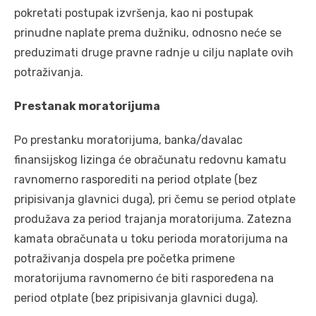
pokretati postupak izvršenja, kao ni postupak
prinudne naplate prema dužniku, odnosno neće se
preduzimati druge pravne radnje u cilju naplate ovih
potraživanja.
Prestanak moratorijuma
Po prestanku moratorijuma, banka/davalac
finansijskog lizinga će obračunatu redovnu kamatu
ravnomerno rasporediti na period otplate (bez
pripisivanja glavnici duga), pri čemu se period otplate
produžava za period trajanja moratorijuma. Zatezna
kamata obračunata u toku perioda moratorijuma na
potraživanja dospela pre početka primene
moratorijuma ravnomerno će biti raspoređena na
period otplate (bez pripisivanja glavnici duga).