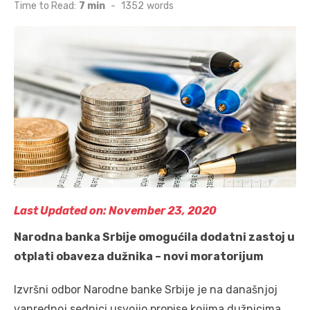
on
Time to Read:
7 min
-
1352
words
Last Updated on: November 23, 2020
Narodna banka Srbije omogućila dodatni zastoj u
otplati obaveza dužnika – novi moratorijum
Izvršni odbor Narodne banke Srbije je na današnjoj
vanrednoj sednici usvojio propise kojima dužnicima