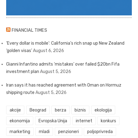
FINANCIAL TIMES
‘Every dollar is mobile’: California’s rich snap up New Zealand
‘golden visas’
August 6, 2026
Gianni Infantino admits ‘mistakes’ over failed $20bn Fifa
investment plan
August 5, 2026
Iran says it has reached agreement with Oman on Hormuz
shipping route
August 5, 2026
akcije
Beograd
berza
biznis
ekologija
ekonomija
Evropska Unija
internet
konkurs
marketing
mladi
penzioneri
poljoprivreda