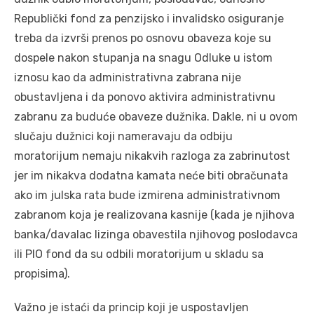
Republički fond za penzijsko i invalidsko osiguranje
treba da izvrši prenos po osnovu obaveza koje su
dospele nakon stupanja na snagu Odluke u istom
iznosu kao da administrativna zabrana nije
obustavljena i da ponovo aktivira administrativnu
zabranu za buduće obaveze dužnika. Dakle, ni u ovom
slučaju dužnici koji nameravaju da odbiju
moratorijum nemaju nikakvih razloga za zabrinutost
jer im nikakva dodatna kamata neće biti obračunata
ako im julska rata bude izmirena administrativnom
zabranom koja je realizovana kasnije (kada je njihova
banka/davalac lizinga obavestila njihovog poslodavca
ili PIO fond da su odbili moratorijum u skladu sa
propisima).
Važno je istaći da princip koji je uspostavljen