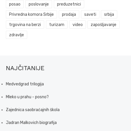
posao
poslovanje
preduzetnici
Privredna komora Srbije
prodaja
saveti
srbija
trgovina na berzi
turizam
video
zapošljavanje
zdravlje
NAJČITANIJE
Medvedgrad trilogija
Mleko u prahu - posno?
Zajednica saobraćajnih škola
Jadran Malkovich biografija