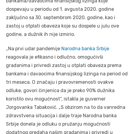
bankama/davaocima finansijskog lizinga koje
dospevaju u periodu od 1. avgusta 2020. godine
zaključno sa 30. septembrom 2020. godine, kao i
zastoj u otplati obaveza koje su dospele u julu ove
godine, a dužnik ih nije izmirio.
„Na prvi udar pandemije
Narodna banka Srbije
reagovala je efikasno i odlučno, omogućivši
građanima i privredi zastoj u otplati obaveza prema
bankama i davaocima finansijskog lizinga na period od
tri meseca. O značaju i pravovremenosti ovakve
odluke, govori činjenica da je preko 90% dužnika
koristilo ovu mogućnost“, istakla je guverner
Jorgovanka Tabaković. „S obzirom na to da vanredna
zdravstvena situacija i dalje traje Narodna banka
Srbije donela je odluku o pružanju mogućnosti
dodatnog predaha našim građanima i privredi u