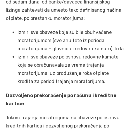
od sedam dana, od banke/davaoca finansijskog
lizinga zahtevati da umesto tako definisanog načina
otplate, po prestanku moratorijuma:
izmiri sve obaveze koje su bile obuhvaćene
moratorijumom (sve anuitete iz perioda
moratorijuma – glavnicu i redovnu kamatu) ili da
izmiri sve obaveze po osnovu redovne kamate
koja se obračunavala za vreme trajanja
moratorijuma, uz produženje roka otplate
kredita za period trajanja moratorijuma.
Dozvoljeno prekoračenje po računu i kreditne
kartice
Tokom trajanja moratorijuma na obaveze po osnovu
kreditnih kartica i dozvoljenog prekoračenja po