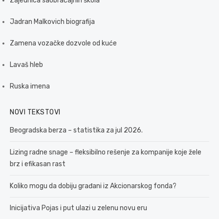
Zajednica saobraćajnih škola
Jadran Malkovich biografija
Zamena vozačke dozvole od kuće
Lavaš hleb
Ruska imena
NOVI TEKSTOVI
Beogradska berza – statistika za jul 2026.
Lizing radne snage – fleksibilno rešenje za kompanije koje žele
brz i efikasan rast
Koliko mogu da dobiju građani iz Akcionarskog fonda?
Inicijativa Pojas i put ulazi u zelenu novu eru