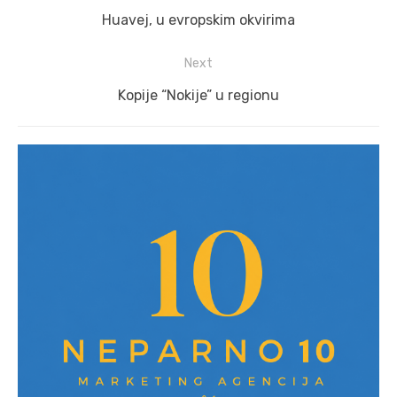
navigation
Previous
Huavej, u evropskim okvirima
post:
Next
Next
Kopije “Nokije” u regionu
post: