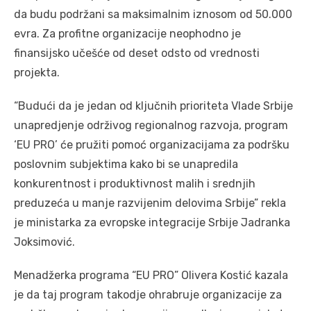
da budu podržani sa maksimalnim iznosom od 50.000
evra. Za profitne organizacije neophodno je
finansijsko učešće od deset odsto od vrednosti
projekta.
“Budući da je jedan od ključnih prioriteta Vlade Srbije
unapredjenje održivog regionalnog razvoja, program
‘EU PRO’ će pružiti pomoć organizacijama za podršku
poslovnim subjektima kako bi se unapredila
konkurentnost i produktivnost malih i srednjih
preduzeća u manje razvijenim delovima Srbije” rekla
je ministarka za evropske integracije Srbije Jadranka
Joksimović.
Menadžerka programa “EU PRO” Olivera Kostić kazala
je da taj program takodje ohrabruje organizacije za