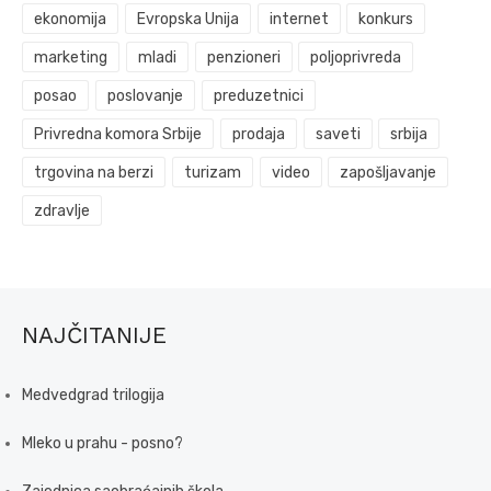
ekonomija
Evropska Unija
internet
konkurs
marketing
mladi
penzioneri
poljoprivreda
posao
poslovanje
preduzetnici
Privredna komora Srbije
prodaja
saveti
srbija
trgovina na berzi
turizam
video
zapošljavanje
zdravlje
NAJČITANIJE
Medvedgrad trilogija
Mleko u prahu - posno?