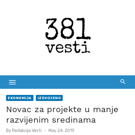
Skip
to
content
EKONOMIJA
IZDVOJENO
Novac za projekte u manje
razvijenim sredinama
Posted
By
Redakcija Vesti
May 24, 2019