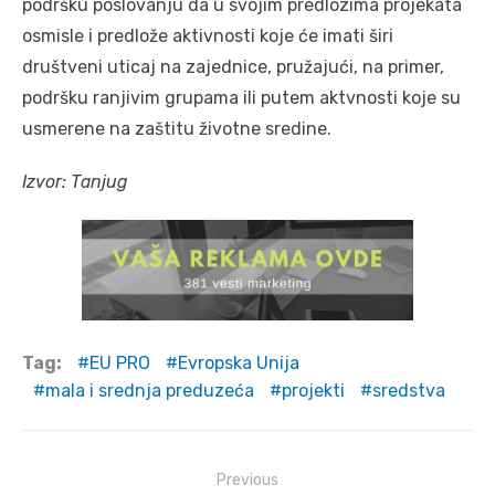
podršku poslovanju da u svojim predlozima projekata
osmisle i predlože aktivnosti koje će imati širi
društveni uticaj na zajednice, pružajući, na primer,
podršku ranjivim grupama ili putem aktvnosti koje su
usmerene na zaštitu životne sredine.
Izvor: Tanjug
Tag:
EU PRO
Evropska Unija
mala i srednja preduzeća
projekti
sredstva
Post
Previous