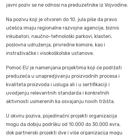
javni poziv se ne odnosi na preduzetnike iz Vojvodine.
Na pozivu koji je otvoren do 10. jula piše da pravo
učešća imaju regionalne razvojne agencije, biznis
inkubatori, naučno-tehnološki parkovi, klasteri,
poslovna udruženja, privredne komore, kao i
instraživačke i visokoškolske ustanove.
Pomoć EU je namenjana projektima koji će podržati
preduzeća u unapredjivanju proizvodnih procesa i
kvaliteta proizvoda i usluga ali i u sertifikaciji i
uvodjenju relevantnih standarda i konkretnih
aktivnosti usmerenih ka osvajanju novih tržišta.
U okviru poziva, pojedinačni projekti organizacija
mogu da dobiju podršku od 10.000 do 30.000 evra,
dok partnerski projekti dve i više organizacija mogu