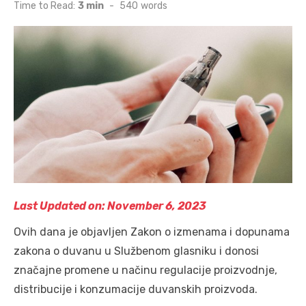
on
Time to Read:
3 min
-
540
words
Last Updated on: November 6, 2023
Ovih dana je objavljen Zakon o izmenama i dopunama
zakona o duvanu u Službenom glasniku i donosi
značajne promene u načinu regulacije proizvodnje,
distribucije i konzumacije duvanskih proizvoda.