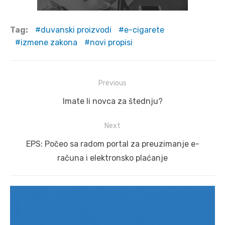
Tag:
duvanski proizvodi
e-cigarete
izmene zakona
novi propisi
Post
Previous
navigation
Previous
Imate li novca za štednju?
post:
Next
Next
EPS: Počeo sa radom portal za preuzimanje e-
post:
računa i elektronsko plaćanje