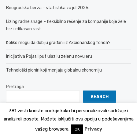
Beogradska berza – statistika za jul 2026.
Lizing radne snage – fleksibilno rešenje za kompanije koje žele
brz i efikasan rast
Koliko mogu da dobiju građani iz Akcionarskog fonda?
Inicijativa Pojas i put ulazi u zelenu novu eru
Tehnološki pioniri koji menjaju globalnu ekonomiju
Pretraga
SEARCH
381 vesti koriste cookije kako bi personalizovali sadržaje i
analizirali posete. Možete isključiti ovu opciju u podešavanjima
© 2026 381 vesti
Politika Privatnosti
vašeg browsera.
Privacy
OK