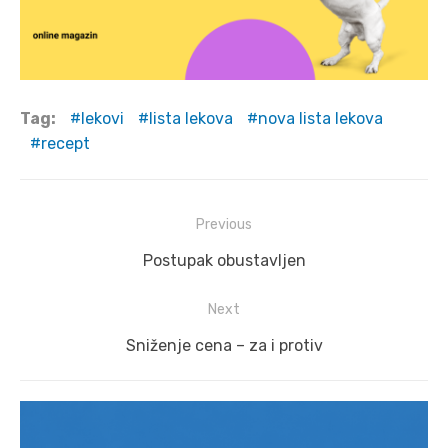
Tag:
lekovi
lista lekova
nova lista lekova
recept
Post
Previous
navigation
Previous
Postupak obustavljen
post:
Next
Next
Sniženje cena – za i protiv
post: