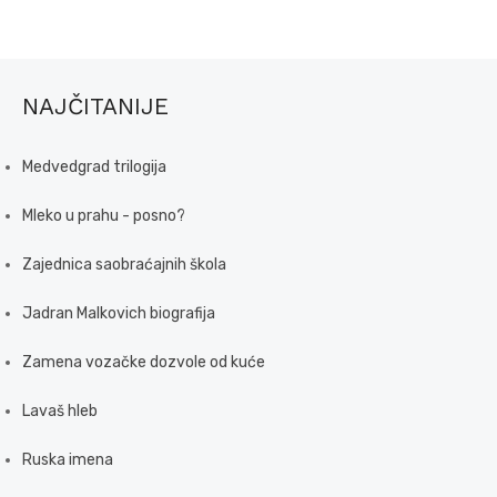
NAJČITANIJE
Medvedgrad trilogija
Mleko u prahu - posno?
Zajednica saobraćajnih škola
Jadran Malkovich biografija
Zamena vozačke dozvole od kuće
Lavaš hleb
Ruska imena