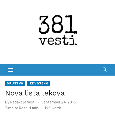
Skip
to
content
DRUŠTVO
IZDVOJENO
Nova lista lekova
Posted
By
Redakcija Vesti
September 24, 2016
on
Time to Read:
1 min
-
195
words