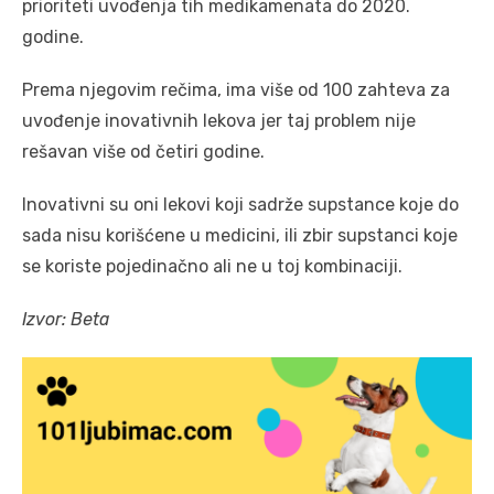
prioriteti uvođenja tih medikamenata do 2020.
godine.
Prema njegovim rečima, ima više od 100 zahteva za
uvođenje inovativnih lekova jer taj problem nije
rešavan više od četiri godine.
Inovativni su oni lekovi koji sadrže supstance koje do
sada nisu korišćene u medicini, ili zbir supstanci koje
se koriste pojedinačno ali ne u toj kombinaciji.
Izvor: Beta