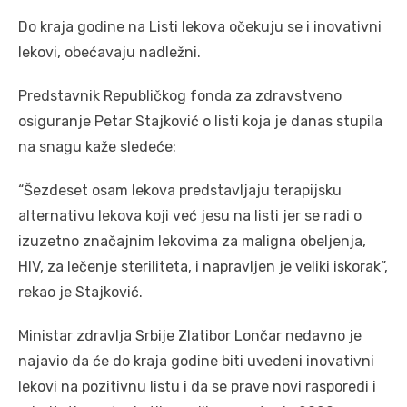
Do kraja godine na Listi lekova očekuju se i inovativni
lekovi, obećavaju nadležni.
Predstavnik Republičkog fonda za zdravstveno
osiguranje Petar Stajković o listi koja je danas stupila
na snagu kaže sledeće:
“Šezdeset osam lekova predstavljaju terapijsku
alternativu lekova koji već jesu na listi jer se radi o
izuzetno značajnim lekovima za maligna obeljenja,
HIV, za lečenje steriliteta, i napravljen je veliki iskorak”,
rekao je Stajković.
Ministar zdravlja Srbije Zlatibor Lončar nedavno je
najavio da će do kraja godine biti uvedeni inovativni
lekovi na pozitivnu listu i da se prave novi rasporedi i