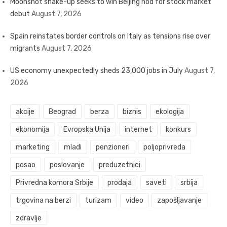
Moonshot shake-up seeks to win Beijing nod for stock market
debut
August 7, 2026
Spain reinstates border controls on Italy as tensions rise over
migrants
August 7, 2026
US economy unexpectedly sheds 23,000 jobs in July
August 7,
2026
akcije
Beograd
berza
biznis
ekologija
ekonomija
Evropska Unija
internet
konkurs
marketing
mladi
penzioneri
poljoprivreda
posao
poslovanje
preduzetnici
Privredna komora Srbije
prodaja
saveti
srbija
trgovina na berzi
turizam
video
zapošljavanje
zdravlje