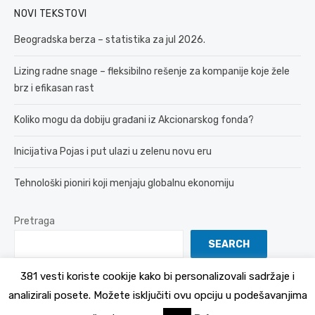
NOVI TEKSTOVI
Beogradska berza – statistika za jul 2026.
Lizing radne snage – fleksibilno rešenje za kompanije koje žele
brz i efikasan rast
Koliko mogu da dobiju građani iz Akcionarskog fonda?
Inicijativa Pojas i put ulazi u zelenu novu eru
Tehnološki pioniri koji menjaju globalnu ekonomiju
Pretraga
SEARCH
381 vesti koriste cookije kako bi personalizovali sadržaje i
analizirali posete. Možete isključiti ovu opciju u podešavanjima
© 2026 381 vesti
Politika Privatnosti