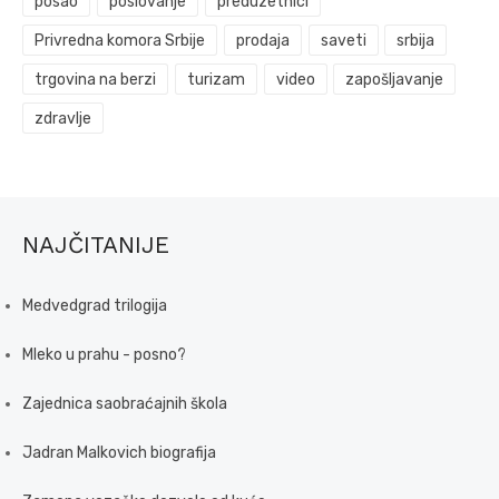
posao
poslovanje
preduzetnici
Privredna komora Srbije
prodaja
saveti
srbija
trgovina na berzi
turizam
video
zapošljavanje
zdravlje
NAJČITANIJE
Medvedgrad trilogija
Mleko u prahu - posno?
Zajednica saobraćajnih škola
Jadran Malkovich biografija