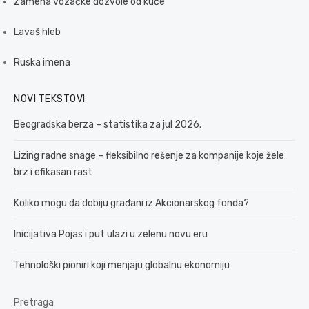
Zamena vozačke dozvole od kuće
Lavaš hleb
Ruska imena
NOVI TEKSTOVI
Beogradska berza – statistika za jul 2026.
Lizing radne snage – fleksibilno rešenje za kompanije koje žele
brz i efikasan rast
Koliko mogu da dobiju građani iz Akcionarskog fonda?
Inicijativa Pojas i put ulazi u zelenu novu eru
Tehnološki pioniri koji menjaju globalnu ekonomiju
Pretraga