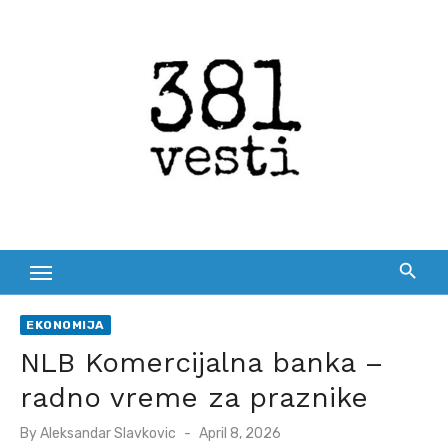
Skip
to
content
EKONOMIJA
NLB Komercijalna banka –
radno vreme za praznike
Posted
By
Aleksandar Slavkovic
April 8, 2026