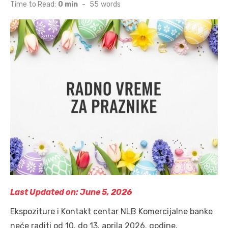
on
Time to Read:
0 min
-
55
words
Last Updated on: June 5, 2026
Ekspoziture i Kontakt centar NLB Komercijalne banke
neće raditi od 10. do 13. aprila 2026. godine.