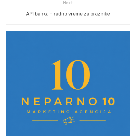
Next
Next
API banka – radno vreme za praznike
post: