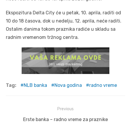
Ekspozitura Delta City će u petak, 10. aprila, raditi od
10 do 18 časova, dok u nedelju, 12. aprila, neće raditi.
Ostalim danima tokom praznika radiće u skladu sa
radnim vremenom tržnog centra.
Tag:
NLB banka
Nova godina
radno vreme
Post
Previous
navigation
Previous
Erste banka – radno vreme za praznike
post: