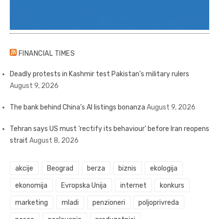
FINANCIAL TIMES
Deadly protests in Kashmir test Pakistan’s military rulers
August 9, 2026
The bank behind China’s AI listings bonanza
August 9, 2026
Tehran says US must ‘rectify its behaviour’ before Iran reopens
strait
August 8, 2026
akcije
Beograd
berza
biznis
ekologija
ekonomija
Evropska Unija
internet
konkurs
marketing
mladi
penzioneri
poljoprivreda